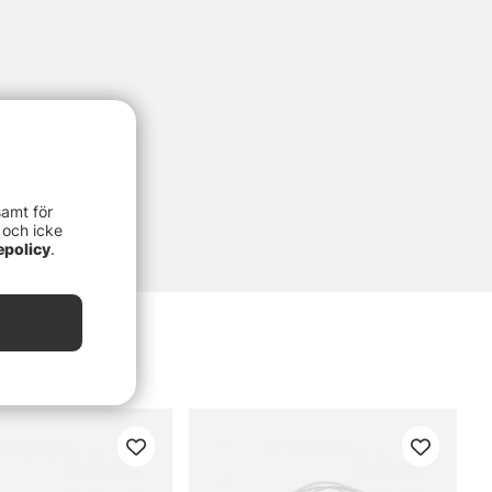
samt för
 och icke
epolicy
.