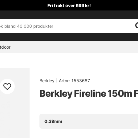
Fri frakt över 699 kr!
tdoor
Berkley
|
Artnr:
1553687
Berkley Fireline 150m 
0.39mm