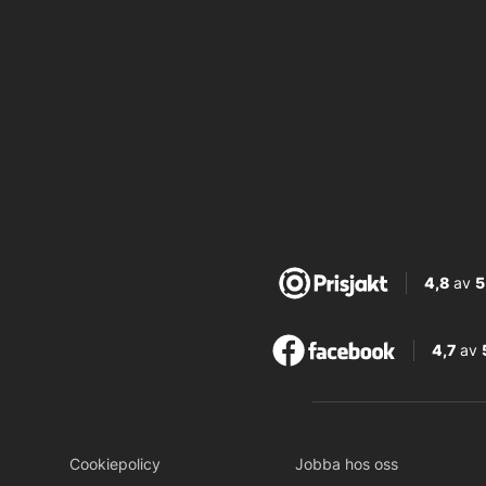
4,8
av
5
4,7
av
Cookiepolicy
Jobba hos oss