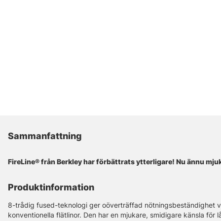
Sammanfattning
FireLine® från Berkley har förbättrats ytterligare! Nu ännu mju
Produktinformation
8-trådig fused-teknologi ger oöverträffad nötningsbeständighet vi
konventionella flätlinor. Den har en mjukare, smidigare känsla för l