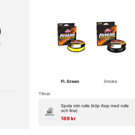
Fl. Green
Smoke
Tillval:
Spola min rulle (köp ihop med rulle
och lina)
169 kr