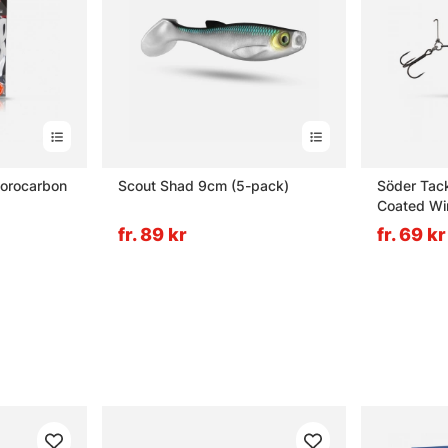
uorocarbon
Scout Shad 9cm (5-pack)
Söder Tack
Coated Wi
fr. 89 kr
fr. 69 kr