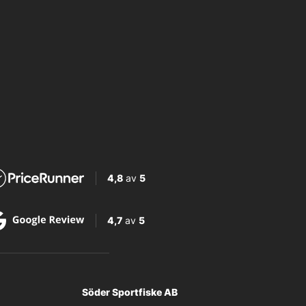
4,8
av
5
4,7
av
5
Söder Sportfiske AB