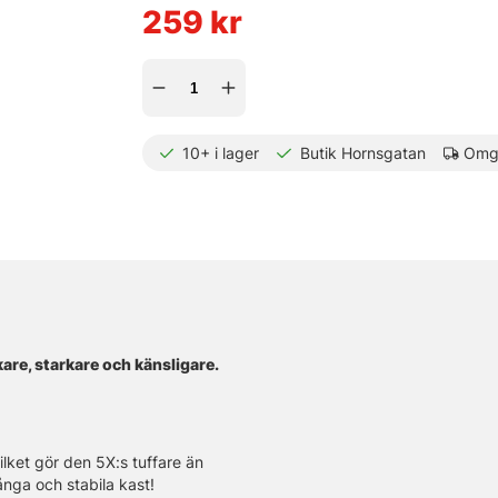
259
kr
10+
i lager
Butik Hornsgatan
Omgå
kare, starkare och känsligare.
lket gör den 5X:s tuffare än
ånga och stabila kast!