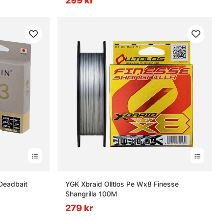
299 kr
Deadbait
YGK Xbraid Olltlos Pe Wx8 Finesse
Shangrilla 100M
279 kr