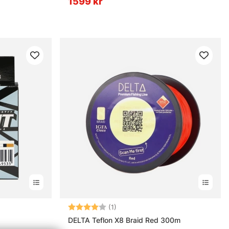
1599 kr
rnor
Betyg:
4.0 utav 5 stjärnor
(1)
DELTA Teflon X8 Braid Red 300m