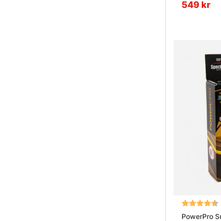
549 kr
Betyg:
PowerPro Su