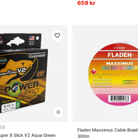
659 kr
4.7 utav 5 stjärnor
(3)
Fladen Maxximus Cable Braid 
per 8 Slick V2 Aqua Green
300m