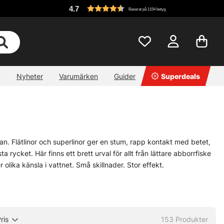
4.7
Baserat på 1154 betyg
Nyheter
Varumärken
Guider
Superdeals
an. Flätlinor och superlinor ger en stum, rapp kontakt med betet,
a rycket. Här finns ett brett urval för allt från lättare abborrfiske
 olika känsla i vattnet. Små skillnader. Stor effekt.
 hårt, både i verkligheten och av kräsna kunder. Det finns
r flera rullar ska fyllas eller när samma favoritlina ska räcka
tt krångla.
ris
153
Produkter