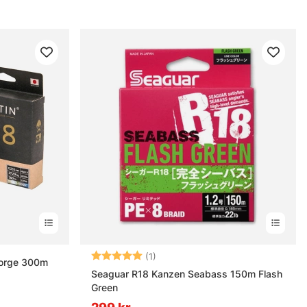
Betyg:
5.0 utav 5 stjärnor
(1)
Forge 300m
Seaguar R18 Kanzen Seabass 150m Flash
Green