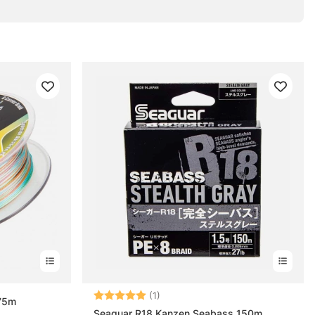
Betyg:
5.0 utav 5 stjärnor
(1)
275m
Seaguar R18 Kanzen Seabass 150m