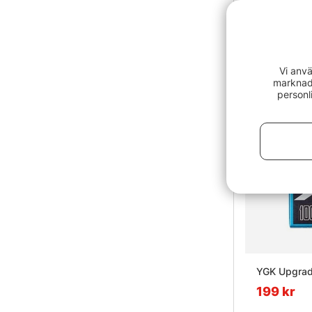
65 kr
Vi anvä
marknads
personl
YGK Upgrad
199 kr