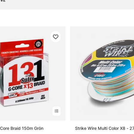
or om flätlinor och superlinor
 flätlina?
 superlina?
 flätlina bäst till?
illnaden mellan vanlig spole och bulkspole?
-Core Braid 150m Grön
Strike Wire Multi Color X8 - 