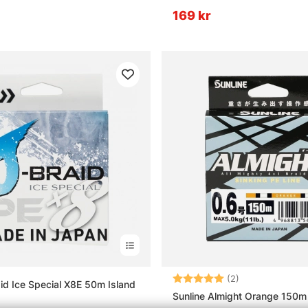
169 kr
Betyg:
5.0 utav 5 stjä
(2)
id Ice Special X8E 50m Island
Sunline Almight Orange 150m