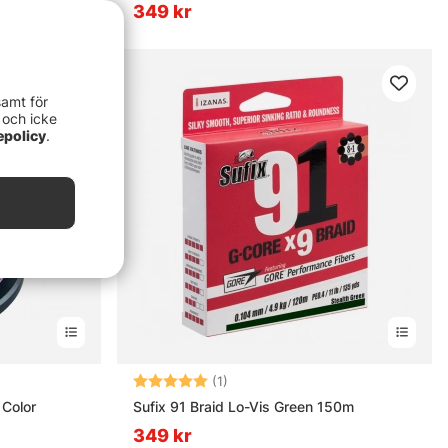
349 kr
samt för
 och icke
epolicy
.
nor
Betyg:
5.0 utav 5 stjärnor
(1)
 Color
Sufix 91 Braid Lo-Vis Green 150m
349 kr