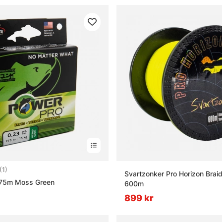
5.0 utav 5 stjärnor
(1)
Svartzonker Pro Horizon Brai
75m Moss Green
600m
899 kr