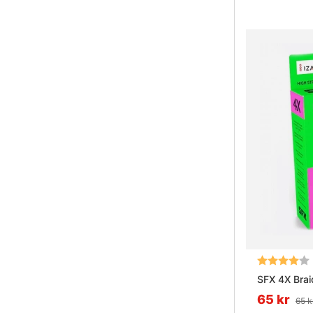
Betyg:
SFX 4X Brai
65 kr
65 k