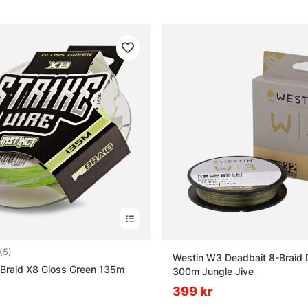
4.0 utav 5 stjärnor
(5)
Westin W3 Deadbait 8-Braid 
 Braid X8 Gloss Green 135m
300m Jungle Jive
399 kr