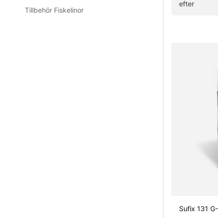
efter
Tillbehör Fiskelinor
Vanliga fråg
Vad är en
Vad är en
Vad passar
Vad är sk
Sufix 131 G