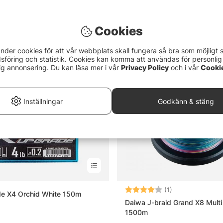
299 kr
Cookies
nder cookies för att vår webbplats skall fungera så bra som möjligt 
föring och statistik. Cookies kan komma att användas för personlig
ig annonsering. Du kan läsa mer i vår
Privacy Policy
och i vår
Cooki
Inställningar
Godkänn & stäng
Betyg:
4.0 utav 5 stjär
(1)
e X4 Orchid White 150m
Daiwa J-braid Grand X8 Multi
1500m