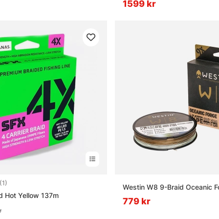
1599 kr
4.0 utav 5 stjärnor
(1)
Westin W8 9-Braid Oceanic 
d Hot Yellow 137m
779 kr
r