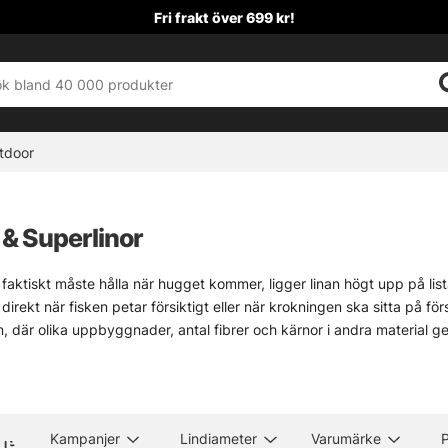
Fri frakt över 699 kr!
tdoor
r & Superlinor
faktiskt måste hålla när hugget kommer, ligger linan högt upp på list
irekt när fisken petar försiktigt eller när krokningen ska sitta på först
nn, där olika uppbyggnader, antal fibrer och kärnor i andra material ger
mmer bara linor från etablerade tillverkare som under lång tid testats
rån 100–150 meter till bulkspolar på 1000–3000 meter, vilket passar nä
t, helt enkelt. Och lite skönt också, när utrustningen är pålitlig utan a
Kampanjer
Lindiameter
Varumärke
P
l fiskelinor