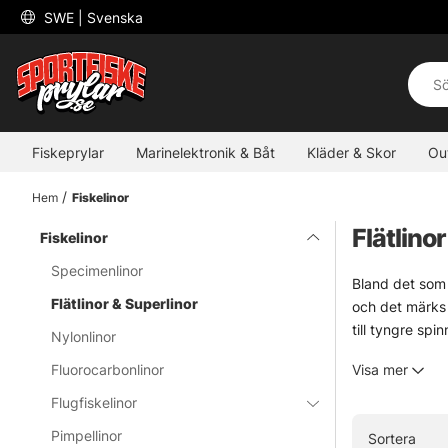
 SWE 
| Svenska
Fiskeprylar
Marinelektronik & Båt
Kläder & Skor
Ou
Hem
Fiskelinor
Flätlino
Fiskelinor
Specimenlinor
Bland det som 
Flätlinor & Superlinor
och det märks d
till tyngre spi
Nylonlinor
Sortimentet ry
Fluorocarbonlinor
Visa mer
spolstorlekar f
länge. Praktisk
Flugfiskelinor
Pimpellinor
Sortera
» Tillbaka til