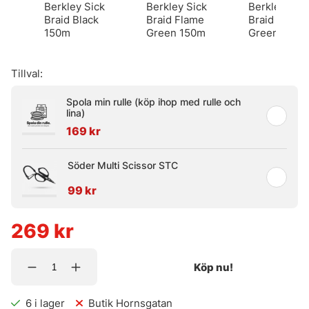
Berkley Sick
Berkley Sick
Berkley Sick
Braid Black
Braid Flame
Braid Moss
150m
Green 150m
Green 150m
Tillval:
Spola min rulle (köp ihop med rulle och
lina)
169 kr
Söder Multi Scissor STC
99 kr
269
kr
Köp nu!
6
i lager
Butik Hornsgatan