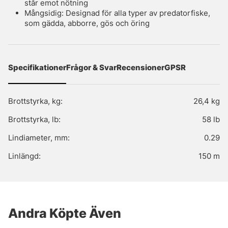
står emot nötning
Mångsidig: Designad för alla typer av predatorfiske,
som gädda, abborre, gös och öring
Specifikationer
Frågor & Svar
Recensioner
GPSR
Brottstyrka, kg:
26,4 kg
Brottstyrka, lb:
58 lb
Lindiameter, mm:
0.29
Linlängd:
150 m
Andra Köpte Även