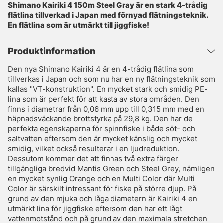
Shimano Kairiki 4 150m Steel Gray är en stark 4-trådig
flätlina tillverkad i Japan med förnyad flätningsteknik.
En flätlina som är utmärkt till jiggfiske!
Produktinformation
Den nya Shimano Kairiki 4 är en 4-trådig flätlina som
tillverkas i Japan och som nu har en ny flätningsteknik som
kallas "VT-konstruktion". En mycket stark och smidig PE-
lina som är perfekt för att kasta av stora områden. Den
finns i diametrar från 0,06 mm upp till 0,315 mm med en
häpnadsväckande brottstyrka på 29,8 kg. Den har de
perfekta egenskaperna för spinnfiske i både söt- och
saltvatten eftersom den är mycket känslig och mycket
smidig, vilket också resulterar i en ljudreduktion.
Dessutom kommer det att finnas två extra färger
tillgängliga bredvid Mantis Green och Steel Grey, nämligen
en mycket synlig Orange och en Multi Color där Multi
Color är särskilt intressant för fiske på större djup. På
grund av den mjuka och låga diametern är Kairiki 4 en
utmärkt lina för jiggfiske eftersom den har ett lågt
vattenmotstånd och på grund av den maximala stretchen