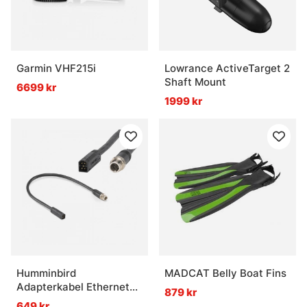
Garmin VHF215i
Lowrance ActiveTarget 2
Shaft Mount
6699 kr
1999 kr
Humminbird
MADCAT Belly Boat Fins
Adapterkabel Ethernet
879 kr
Anslutning 5 Pin
649 kr