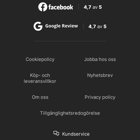
4,7
av
5
4,7
av
5
Cookiepolicy
Jobba hos oss
Köp- och
Nyhetsbrev
leveransvillkor
Om oss
Privacy policy
Tillgänglighetsredogörelse
Kundservice