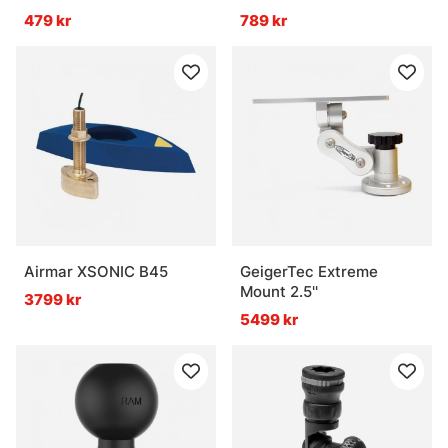
479 kr
789 kr
Airmar XSONIC B45
GeigerTec Extreme
Mount 2.5''
3799 kr
5499 kr