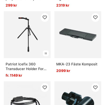
givare
299 kr
2319 kr
Patriot Icefix 360
MKA-23 Fäste Komposit
Transducer Holder For
2099 kr
Ice Fishing
fr. 1149 kr