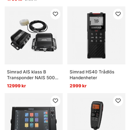
beroende på vatten, art och hur båten används. Hör av dig
till kundtjänst eller kom in i butiken, så går det att reda ut
utan krusiduller. Lite som att rensa ett trassligt tackel: rätt
ordning gör allt enklare.
Vanliga frågor om marinelektronik & båt
Vad är marinelektronik?
Simrad AIS klass B
Simrad HS40 Trådlös
Transponder NAIS 500
Handenheter
Vad är ett ekolod bra för?
KIT
12999 kr
2999 kr
Vad är en elmotor på båt?
Vad är ett kombinationsinstrument med plotter
och ekolod?