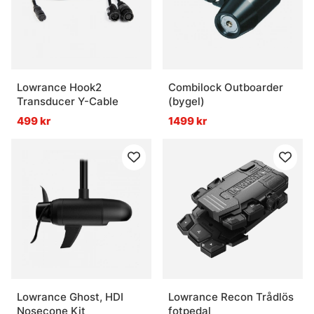
Lowrance Hook2
Combilock Outboarder
Transducer Y-Cable
(bygel)
499 kr
1499 kr
Lowrance Ghost, HDI
Lowrance Recon Trådlös
Nosecone Kit
fotpedal