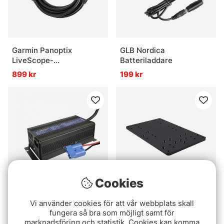
Garmin Panoptix
GLB Nordica
LiveScope-
Batteriladdare
förlängningskabel till
899 kr
199 kr
givare 3 m (21-polig)
Cookies
Rebelcell Charger
Minn Kota MKA-58
Vi använder cookies för att vår webbplats skall
12.6V20A Li-ion for
Förstärkningsplatta
fungera så bra som möjligt samt för
Outdoorbox 12.70 AV
marknadsföring och statistik. Cookies kan komma
1699 kr
5399 kr