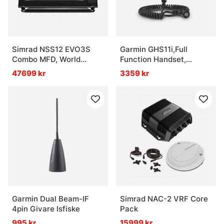
Simrad NSS12 EVO3S
Garmin GHS11i,Full
Combo MFD, World
Function Handset,
Basemap
International
47699 kr
3359 kr
Garmin Dual Beam-IF
Simrad NAC-2 VRF Core
4pin Givare Isfiske
Pack
995 kr
15999 kr