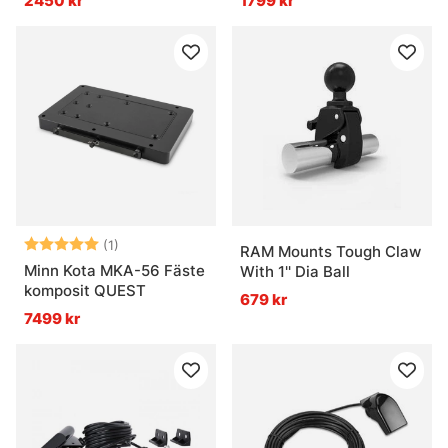
2450 kr
1799 kr
Betyg:
5.0 utav 5 stjärnor
(1)
RAM Mounts Tough Claw
Minn Kota MKA-56 Fäste
With 1'' Dia Ball
komposit QUEST
679 kr
7499 kr