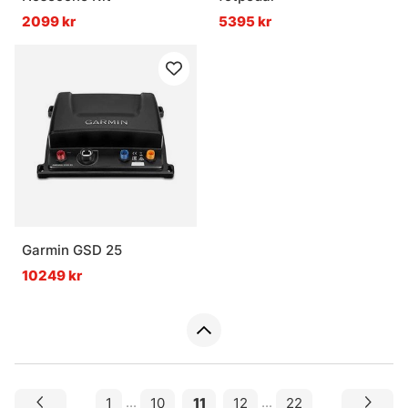
2099 kr
5395 kr
Garmin GSD 25
10249 kr
1
...
10
11
12
...
22