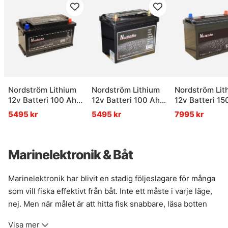
Nordström Lithium
Nordström Lithium
Nordström Lit
12v Batteri 100 Ah
12v Batteri 100 Ah
12v Batteri 15
BT L5
Marine BT
BT
5495 kr
5495 kr
7995 kr
Marinelektronik & Båt
Marinelektronik har blivit en stadig följeslagare för många
som vill fiska effektivt från båt. Inte ett måste i varje läge,
nej. Men när målet är att hitta fisk snabbare, läsa botten
bättre och få mer kontroll över passet, då gör rätt
Visa mer