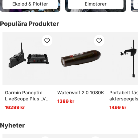
Ekolod & Plotter
Elmotorer
Populära Produkter
Garmin Panoptix
Waterwolf 2.0 1080K
Portabelt fäs
LiveScope Plus LVS
akterspegel
1389 kr
34 System
Minn Kota u
16299 kr
1499 kr
Nyheter