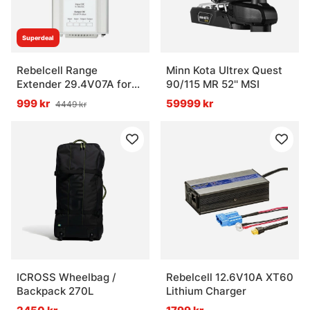
Superdeal
Rebelcell Range
Minn Kota Ultrex Quest
Extender 29.4V07A for
90/115 MR 52'' MSI
24V50 AV/24V100
999 kr
59999 kr
4449 kr
Battery
ICROSS Wheelbag /
Rebelcell 12.6V10A XT60
Backpack 270L
Lithium Charger