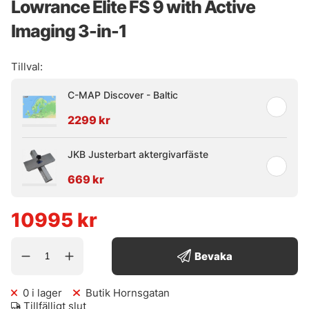
Lowrance Elite FS 9 with Active
Imaging 3-in-1
Tillval:
C-MAP Discover - Baltic
2299 kr
JKB Justerbart aktergivarfäste
669 kr
10995
kr
Bevaka
0
i lager
Butik Hornsgatan
Tillfälligt slut