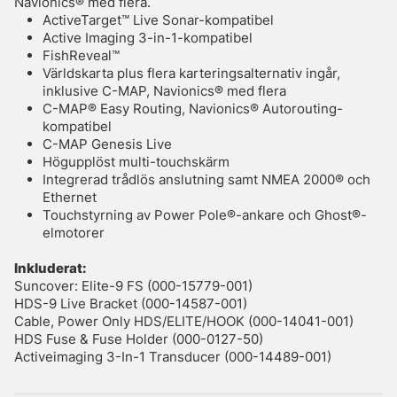
Navionics® med flera.
ActiveTarget™ Live Sonar-kompatibel
Active Imaging 3-in-1-kompatibel
FishReveal™
Världskarta plus flera karteringsalternativ ingår,
inklusive C-MAP, Navionics® med flera
C-MAP® Easy Routing, Navionics® Autorouting-
kompatibel
C-MAP Genesis Live
Högupplöst multi-touchskärm
Integrerad trådlös anslutning samt NMEA 2000® och
Ethernet
Touchstyrning av Power Pole®-ankare och Ghost®-
elmotorer
Inkluderat:
Suncover: Elite-9 FS (000-15779-001)
HDS-9 Live Bracket (000-14587-001)
Cable, Power Only HDS/ELITE/HOOK (000-14041-001)
HDS Fuse & Fuse Holder (000-0127-50)
Activeimaging 3-In-1 Transducer (000-14489-001)