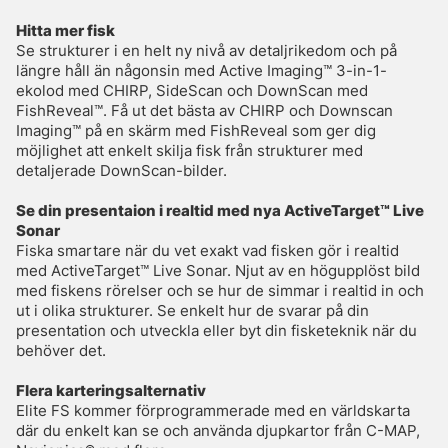
Hitta mer fisk
Se strukturer i en helt ny nivå av detaljrikedom och på
längre håll än någonsin med Active Imaging™ 3-in-1-
ekolod med CHIRP, SideScan och DownScan med
FishReveal™. Få ut det bästa av CHIRP och Downscan
Imaging™ på en skärm med FishReveal som ger dig
möjlighet att enkelt skilja fisk från strukturer med
detaljerade DownScan-bilder.
Se din presentaion i realtid med nya ActiveTarget™ Live
Sonar
Fiska smartare när du vet exakt vad fisken gör i realtid
med ActiveTarget™ Live Sonar. Njut av en högupplöst bild
med fiskens rörelser och se hur de simmar i realtid in och
ut i olika strukturer. Se enkelt hur de svarar på din
presentation och utveckla eller byt din fisketeknik när du
behöver det.
Flera karteringsalternativ
Elite FS kommer förprogrammerade med en världskarta
där du enkelt kan se och använda djupkartor från C-MAP,