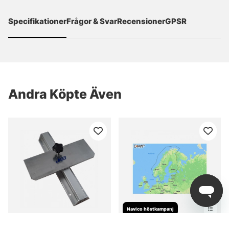
Specifikationer
Frågor & Svar
Recensioner
GPSR
Andra Köpte Även
Navico höstkampanj
JKB Justerbart
C-MAP Discover - Baltic