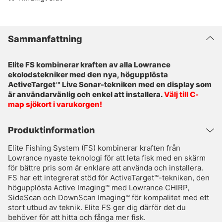
Sammanfattning
Elite FS kombinerar kraften av alla Lowrance
ekolodstekniker med den nya, högupplösta
ActiveTarget™ Live Sonar-tekniken med en display som
är användarvänlig och enkel att installera.
Välj till C-
map sjökort i varukorgen!
Produktinformation
Elite Fishing System (FS) kombinerar kraften från
Lowrance nyaste teknologi för att leta fisk med en skärm
för bättre pris som är enklare att använda och installera.
FS har ett integrerat stöd för ActiveTarget™-tekniken, den
högupplösta Active Imaging™ med Lowrance CHIRP,
SideScan och DownScan Imaging™ för kompalitet med ett
stort utbud av teknik. Elite FS ger dig därför det du
behöver för att hitta och fånga mer fisk.