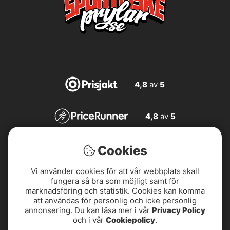
4,8
av
5
4,8
av
5
4,7
av
5
Cookies
Vi använder cookies för att vår webbplats skall
4,7
av
5
fungera så bra som möjligt samt för
marknadsföring och statistik. Cookies kan komma
att användas för personlig och icke personlig
annonsering. Du kan läsa mer i vår
Privacy Policy
och i vår
Cookiepolicy
.