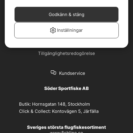
Cookiepolicy
Jobba hos oss
Godkänn & stäng
Köp- och
Nyhetsbrev
leveransvillkor
Inställningar
Om oss
Privacy policy
Tillgänglighetsredogörelse
Kundservice
Söder Sportfiske AB
Butik:
Hornsgatan 148, Stockholm
Click & Collect:
Kontovägen 5, Järfälla
Sveriges största flugfiskesortiment
www.fishline.se