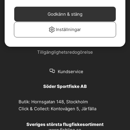
Cookiepolicy
Jobba hos oss
Godkänn & stäng
Köp- och
Nyhetsbrev
leveransvillkor
Inställningar
Om oss
Privacy policy
Tillgänglighetsredogörelse
Kundservice
Söder Sportfiske AB
Butik:
Hornsgatan 148, Stockholm
Click & Collect:
Kontovägen 5, Järfälla
Sveriges största flugfiskesortiment
www.fishline.se