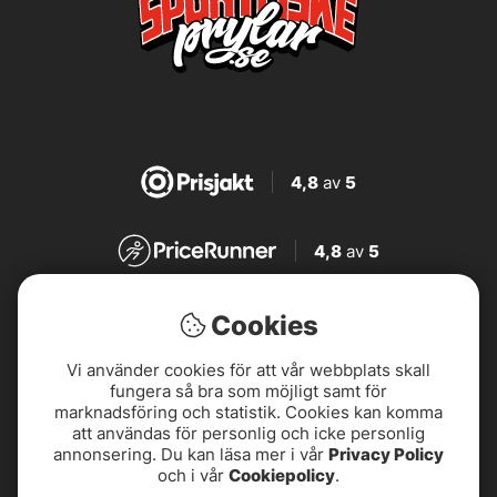
4,8
av
5
4,8
av
5
4,7
av
5
Cookies
Vi använder cookies för att vår webbplats skall
4,7
av
5
fungera så bra som möjligt samt för
marknadsföring och statistik. Cookies kan komma
att användas för personlig och icke personlig
annonsering. Du kan läsa mer i vår
Privacy Policy
och i vår
Cookiepolicy
.