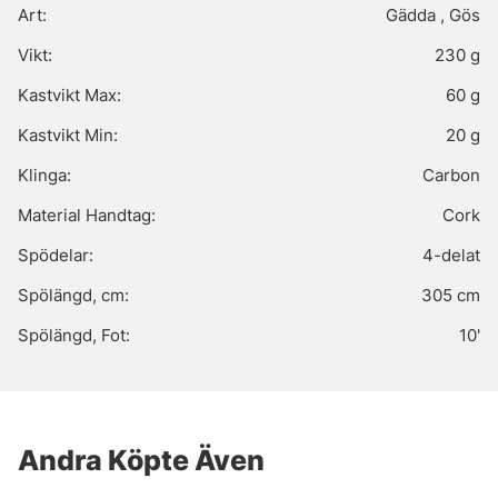
Art:
Gädda , Gös
Vikt:
230 g
Kastvikt Max:
60 g
Kastvikt Min:
20 g
Klinga:
Carbon
Material Handtag:
Cork
Spödelar:
4-delat
Spölängd, cm:
305 cm
Spölängd, Fot:
10'
Andra Köpte Även