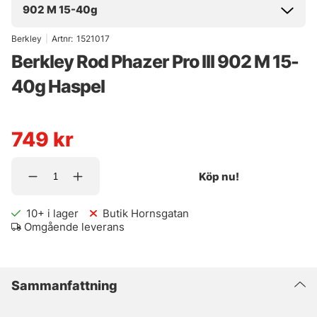
902 M 15-40g
Berkley
|
Artnr:
1521017
Berkley Rod Phazer Pro III 902 M 15-
40g Haspel
749
kr
Köp nu!
10+
i lager
Butik Hornsgatan
Omgående leverans
Sammanfattning