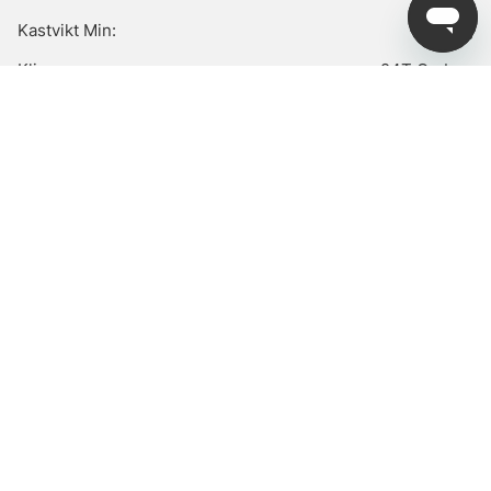
Kastvikt Min:
15 g
Klinga:
24T Carbon
Material Handtag:
Cork
Spödelar:
2-delat
Spölängd, cm:
274 cm
Spölängd, Fot:
9'
Andra Köpte Även