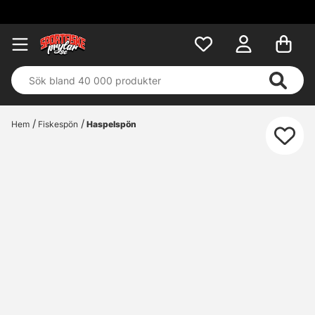
Fri frakt över 699 kr!
Hem
Fiskespön
Haspelspön