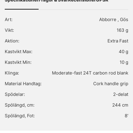
Art:
Abborre , Gös
Vikt:
163 g
Aktion:
Extra Fast
Kastvikt Max:
40 g
Kastvikt Min:
10 g
Klinga:
Moderate-fast 24T carbon rod blank
Material Handtag:
Cork handle grip
Spödelar:
2-delat
Spölängd, cm:
244 cm
Spölängd, Fot:
8'