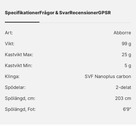
Specifikationer
Frågor & Svar
Recensioner
GPSR
Art:
Abborre
Vikt:
99 g
Kastvikt Max:
25 g
Kastvikt Min:
5 g
Klinga:
SVF Nanoplus carbon
Spödelar:
2-delat
Spölängd, cm:
203 cm
Spölängd, Fot:
6'9''