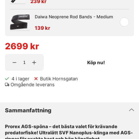
239 kr
Daiwa Neoprene Rod Bands - Medium
139 kr
2699
kr
Köp nu!
4
i lager
Butik Hornsgatan
Omgående leverans
Sammanfattning
Prorex AGS-spöna – det bästa valet för krävande
predatorfiske! Ultralätt SVF Nanoplus-klinga med AGS-
ringar för exakta kast och hög känslighet.