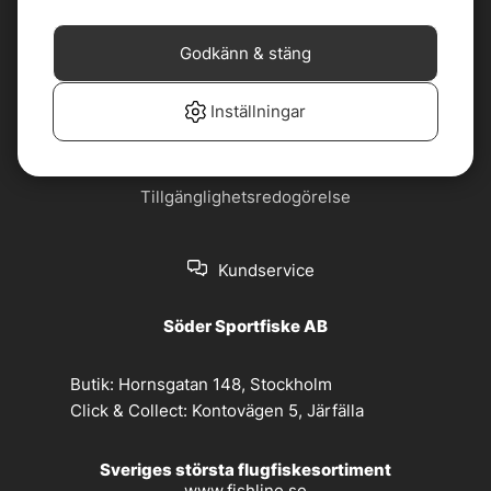
Cookiepolicy
Jobba hos oss
Godkänn & stäng
Köp- och
Nyhetsbrev
leveransvillkor
Inställningar
Om oss
Privacy policy
Tillgänglighetsredogörelse
Kundservice
Söder Sportfiske AB
Butik:
Hornsgatan 148, Stockholm
Click & Collect:
Kontovägen 5, Järfälla
Sveriges största flugfiskesortiment
www.fishline.se