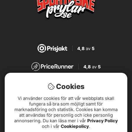
4,8
av
5
4,8
av
5
4,7
av
5
Cookies
Vi använder cookies för att vår webbplats skall
4,7
av
5
fungera så bra som möjligt samt för
marknadsföring och statistik. Cookies kan komma
att användas för personlig och icke personlig
annonsering. Du kan läsa mer i vår
Privacy Policy
och i vår
Cookiepolicy
.