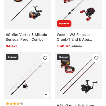
Superdeal
4Strike Vortex & Mikado
Westin W3 Finesse
Sensual Perch Combo
Crank-T 2nd & Abu
Garcia Max X Combo
849 kr
1649 kr
2477 kr
Slutsåld
Slutsåld
Betyg:
4.0 utav 5 stjärnor
(5)
ABU Garcia Fränstam