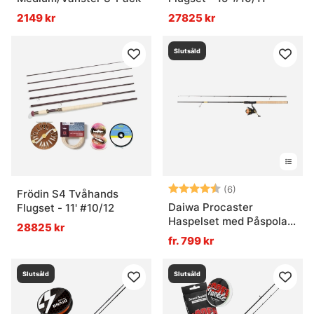
2149 kr
27825 kr
Vad är ett metkit?
Slutsåld
Betyg:
4.5 utav 5 stjär
(6)
Frödin S4 Tvåhands
Daiwa Procaster
Flugset - 11' #10/12
Haspelset med Påspolad
28825 kr
Flätlina
fr. 799 kr
Slutsåld
Slutsåld