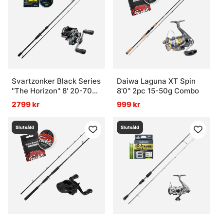
Svartzonker Black Series
Daiwa Laguna XT Spin
''The Horizon'' 8' 20-70g
8'0'' 2pc 15-50g Combo
Curado Downsize Combo
2799 kr
999 kr
Slutsåld
Slutsåld