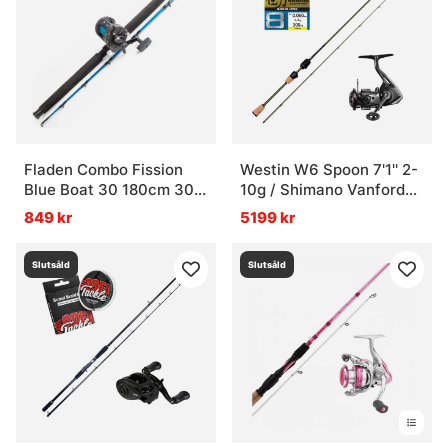
Fladen Combo Fission
Westin W6 Spoon 7'1'' 2-
Blue Boat 30 180cm 30-
10g / Shimano Vanford
40Lbs
Combo
849 kr
5199 kr
Slutsåld
Slutsåld