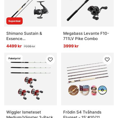
» Pimpelkit
Superdeal
» Metkit
Shimano Sustain &
Megabass Levante F10-
Exsence
711LV Pike Combo
Havsöringskombo
4499 kr
3999 kr
7098 kr
Vanliga frågor om fiskeset
Paketpris!
Vad är ett fiskeset?
Vad är ett allround fiskeset?
Vad är skillnaden mellan ismeteset och
pimpelkit?
Wiggler Ismeteset
Frödin S4 Tvåhands
Medium/Vänster 3-Pack
Flugset - 15' #10/11