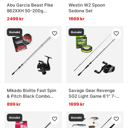
Abu Garcia Beast Pike
Westin W2 Spoon
862XXH 50-200g
Sedona Set
Casting Combo
2499 kr
1669 kr
Slutsåld
Slutsåld
Mikado Bixlite Fast Spin
Savage Gear Revenge
& Pitch Black Combo
SG2 Light Game 6'1'' 7-
7'3'', 4-18g
22g Casting Combo
899 kr
1699 kr
Slutsåld
Slutsåld