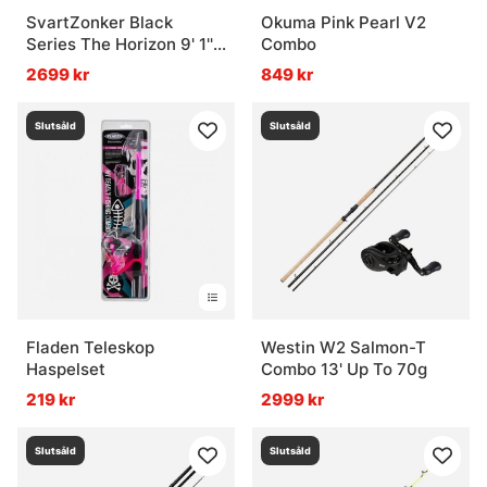
SvartZonker Black
Okuma Pink Pearl V2
Series The Horizon 9' 1''
Combo
Casting Combo - 400g
2699 kr
849 kr
Slutsåld
Slutsåld
Fladen Teleskop
Westin W2 Salmon-T
Haspelset
Combo 13' Up To 70g
219 kr
2999 kr
Slutsåld
Slutsåld