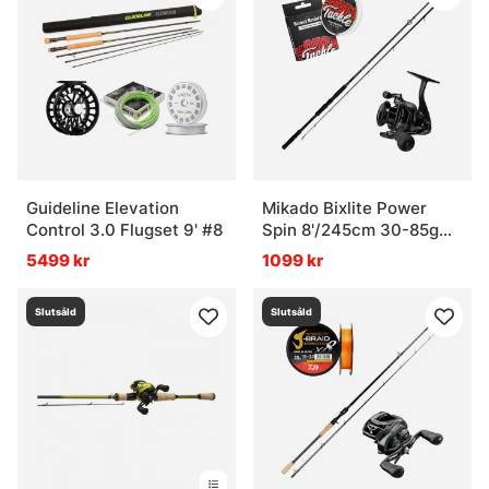
Guideline Elevation
Mikado Bixlite Power
Control 3.0 Flugset 9' #8
Spin 8'/245cm 30-85g
Combo
5499 kr
1099 kr
Slutsåld
Slutsåld