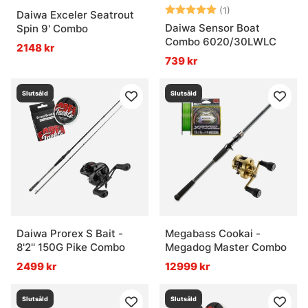
Betyg:
5.0 utav 5 stjär
(1)
Daiwa Exceler Seatrout
Daiwa Sensor Boat
Spin 9' Combo
Combo 6020/30LWLC
2148 kr
739 kr
Slutsåld
Slutsåld
Daiwa Prorex S Bait -
Megabass Cookai -
8'2'' 150G Pike Combo
Megadog Master Combo
2499 kr
12999 kr
Slutsåld
Slutsåld