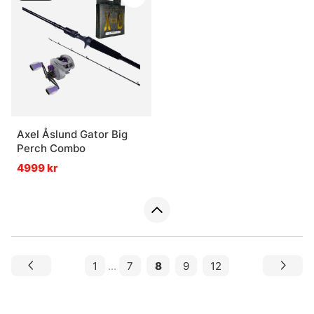
Axel Åslund Gator Big
Perch Combo
4999 kr
1
...
7
8
9
12