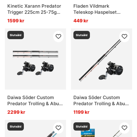
Kinetic Xarann Predator
Fladen Vildmark
Trigger 225cm 25-75g
Teleskop Haspelset
Combo
210cm kit
1599 kr
449 kr
Slutsåld
Slutsåld
Daiwa Söder Custom
Daiwa Söder Custom
Predator Trolling & Abu
Predator Trolling & Abu
Garcia Cardinal Combo
Garcia Cardinal Combo
2299 kr
1199 kr
2-Pack
Slutsåld
Slutsåld