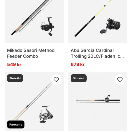
Mikado Sasori Method
Abu Garcia Cardinal
Feeder Combo
Trolling 20LC/Fladen Ice
Pike 115cm Combo Höger
549 kr
679 kr
Slutsåld
Slutsåld
Paketpris