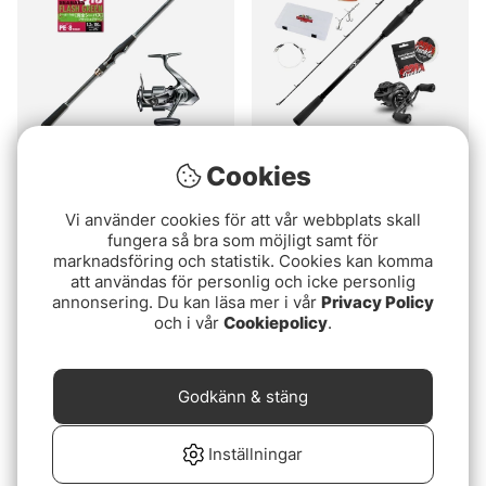
Cookies
Megabass Cookai CK-
Söder Tackle Lake X Pike
92MLS Stella Combo
Downzise Baitcasting
Vi använder cookies för att vår webbplats skall
Combo
15799 kr
2299 kr
fungera så bra som möjligt samt för
marknadsföring och statistik. Cookies kan komma
att användas för personlig och icke personlig
Slutsåld
Slutsåld
annonsering. Du kan läsa mer i vår
Privacy Policy
och i vår
Cookiepolicy
.
Godkänn & stäng
Inställningar
Paketpris