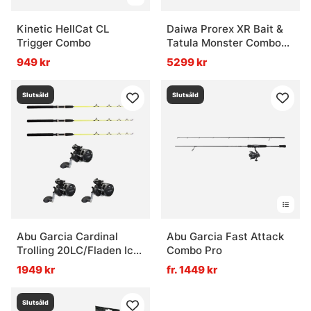
Kinetic HellCat CL
Daiwa Prorex XR Bait &
Trigger Combo
Tatula Monster Combo
8'6'' 220g
949 kr
5299 kr
Slutsåld
Slutsåld
Abu Garcia Cardinal
Abu Garcia Fast Attack
Trolling 20LC/Fladen Ice
Combo Pro
Pike 115cm Combo Höger
1949 kr
fr. 1449 kr
3-Pack
Slutsåld