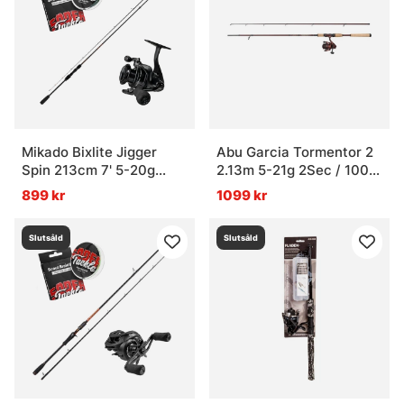
Mikado Bixlite Jigger
Abu Garcia Tormentor 2
Spin 213cm 7' 5-20g
2.13m 5-21g 2Sec / 1000
Pitch Black Combo
90/0.25
899 kr
1099 kr
Slutsåld
Slutsåld