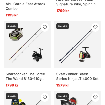
Abu Garcia Fast Attack
Signature Pike, Spinning
Combo
Max 100g Combo
1799 kr
1199 kr
Slutsåld
Slutsåld
SvartZonker The Force
SvartZonker Black
The Wand 8' 30-110g
Series Ninja LT 4000 Set
Pitch Black Spinning
1799 kr
1579 kr
Combo
Slutsåld
Slutsåld