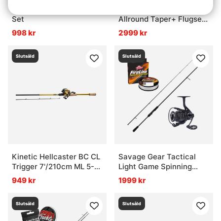
Daiwa Laguna XT Travel
Vision Trout HERO²
Set
Allround Taper+ Flugset
- 9' #5
998 kr
2999 kr
Slutsåld
Slutsåld
Kinetic Hellcaster BC CL
Savage Gear Tactical
Trigger 7'/210cm ML 5-
Light Game Spinning
24G 2Sec 201-Hh 4+1BB
Combo - 221cm, 7'3'' 5-
949 kr
1999 kr
0,20mm/125m
18g
Slutsåld
Slutsåld