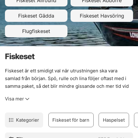
Fiskeset Allround
Fiskeset Abborre
Fiskeset Gädda
Fiskeset Havsöring
Flugfiskeset
Fiskeset
Fiskeset är ett smidigt val när utrustningen ska vara
samlad från början. Spö, rulle och lina följer oftast med i
samma paket, så det blir mindre gissande och mer tid vid
vattnet. För många är det här den raka vägen in i fisket. För
Visa mer
andra är det en enkel genväg till en extra rigg som bara
ska funka.
Utbudet rymmer olika upplägg för olika lägen. Ett allround-
Kategorier
Fiskeset för barn
Haspelset
set passar bra när fisket skiftar mellan sjö, älv och brygga.
Mer riktade lösningar gör jobbet bättre när allt kretsar