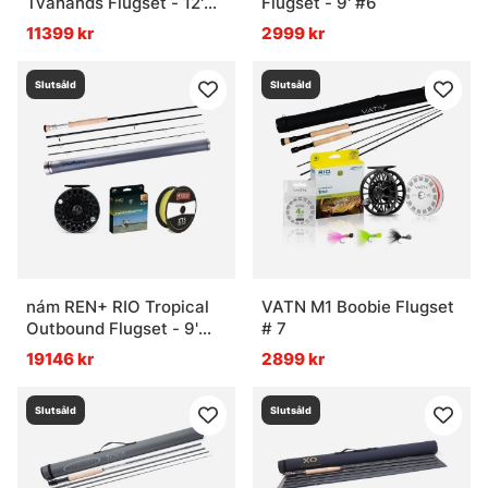
Tvåhands Flugset - 12'9''
Flugset - 9' #6
#8/9
11399 kr
2999 kr
Slutsåld
Slutsåld
nám REN+ RIO Tropical
VATN M1 Boobie Flugset
Outbound Flugset - 9'
# 7
#11
19146 kr
2899 kr
Slutsåld
Slutsåld