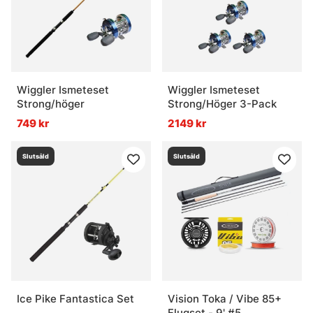
Wiggler Ismeteset
Wiggler Ismeteset
Strong/höger
Strong/Höger 3-Pack
749 kr
2149 kr
Slutsåld
Slutsåld
Ice Pike Fantastica Set
Vision Toka / Vibe 85+
Flugset - 9' #5