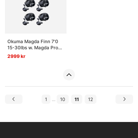
Okuma Magda Finn 7'0
15-30lbs w. Magda Pro
20DXT Trolling Combo 4-
2999 kr
Pack
1
...
10
11
12