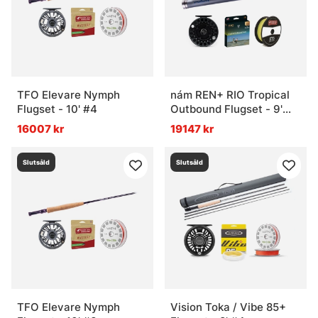
TFO Elevare Nymph
nám REN+ RIO Tropical
Flugset - 10' #4
Outbound Flugset - 9'
#12
16007 kr
19147 kr
Slutsåld
Slutsåld
TFO Elevare Nymph
Vision Toka / Vibe 85+