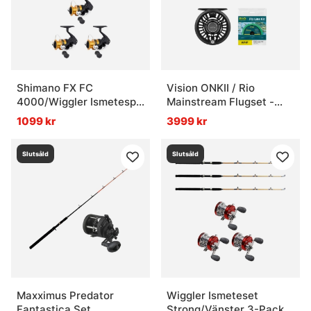
» Pimpelkit
» Metkit
Shimano FX FC
Vision ONKII / Rio
4000/Wiggler Ismetespö
Mainstream Flugset -
Soft 118,5 cm 3-Pack
9'6'' #7
1099 kr
3999 kr
Combo
Vanliga frågor om fiskeset
Slutsåld
Slutsåld
Vad är ett fiskeset?
Vad är ett allround fiskeset?
Vad är skillnaden mellan ismeteset och
pimpelkit?
Maxximus Predator
Wiggler Ismeteset
Fantastica Set
Strong/Vänster 3-Pack