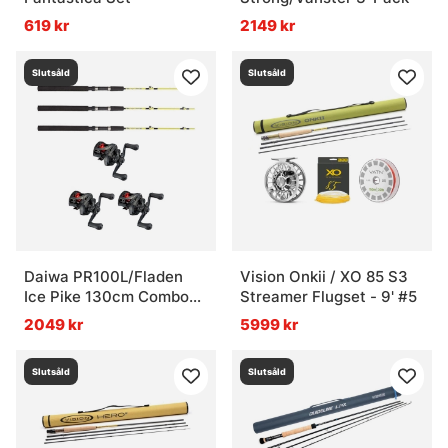
619 kr
2149 kr
Vad är ett metkit?
Slutsåld
Slutsåld
Daiwa PR100L/Fladen
Vision Onkii / XO 85 S3
Ice Pike 130cm Combo
Streamer Flugset - 9' #5
Vänster 3-Pack
2049 kr
5999 kr
Slutsåld
Slutsåld