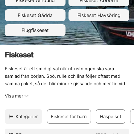
Fiskeset Allround
Fiskeset Abborre
Fiskeset Gädda
Fiskeset Havsöring
Flugfiskeset
Fiskeset
Fiskeset är ett smidigt val när utrustningen ska vara
samlad från början. Spö, rulle och lina följer oftast med i
samma paket, så det blir mindre gissande och mer tid vid
vattnet. För många är det här den raka vägen in i fisket. För
Visa mer
andra är det en enkel genväg till en extra rigg som bara
ska funka.
Utbudet rymmer olika upplägg för olika lägen. Ett allround-
Kategorier
Fiskeset för barn
Haspelset
set passar bra när fisket skiftar mellan sjö, älv och brygga.
Mer riktade lösningar gör jobbet bättre när allt kretsar