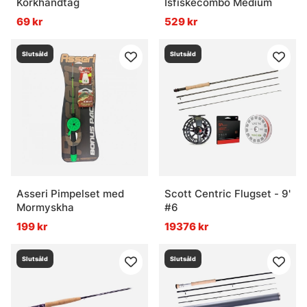
Korkhandtag
Isfiskecombo Medium
69 kr
529 kr
Slutsåld
Slutsåld
Asseri Pimpelset med
Scott Centric Flugset - 9'
Mormyskha
#6
199 kr
19376 kr
Slutsåld
Slutsåld