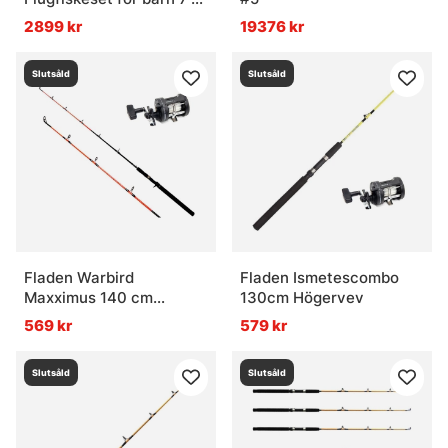
#5
2899 kr
19376 kr
Slutsåld
Slutsåld
Fladen Warbird
Fladen Ismetescombo
Maxximus 140 cm
130cm Högervev
Högervev
569 kr
579 kr
Slutsåld
Slutsåld