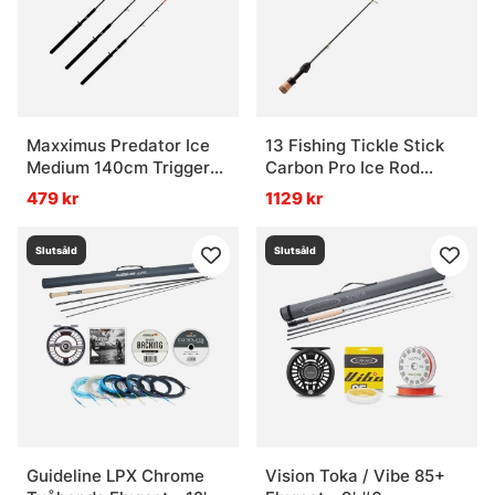
Maxximus Predator Ice
13 Fishing Tickle Stick
Medium 140cm Trigger
Carbon Pro Ice Rod
1sec 3-pack
25''/64cm L
479 kr
1129 kr
Slutsåld
Slutsåld
Guideline LPX Chrome
Vision Toka / Vibe 85+