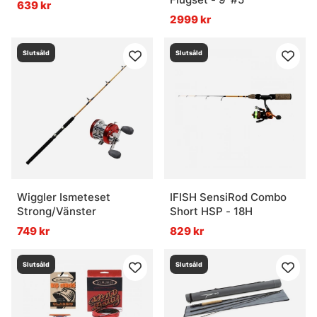
639 kr
2999 kr
Slutsåld
Slutsåld
Wiggler Ismeteset
IFISH SensiRod Combo
Strong/Vänster
Short HSP - 18H
749 kr
829 kr
Slutsåld
Slutsåld