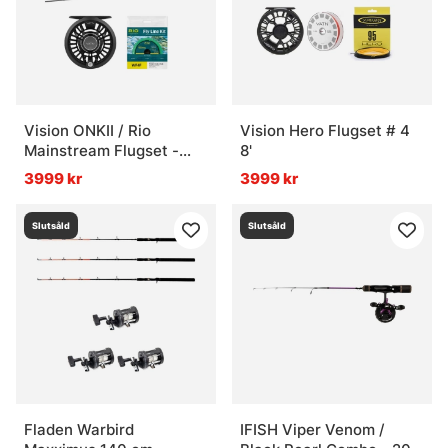
Vision ONKII / Rio
Vision Hero Flugset # 4
Mainstream Flugset -
8'
7'6'' #3
3999 kr
3999 kr
Slutsåld
Slutsåld
Fladen Warbird
IFISH Viper Venom /