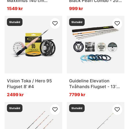
Maxximus 140 cm
Black Pearl Combo - 20
Högervev 3-Pack
Medium
1549 kr
999 kr
Slutsåld
Slutsåld
Vision Toka / Hero 95
Guideline Elevation
Flugset 8' #4
Tvåhands Flugset - 13'
#8/9
2499 kr
7799 kr
Slutsåld
Slutsåld