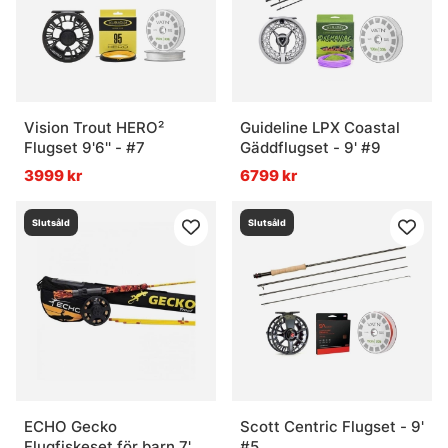
Vision Trout HERO²
Guideline LPX Coastal
Flugset 9'6'' - #7
Gäddflugset - 9' #9
3999 kr
6799 kr
Slutsåld
Slutsåld
ECHO Gecko
Scott Centric Flugset - 9'
Flugfiskeset för barn 7'9''
#5