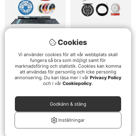
Bauer's Dream Kit
TFO LK Legacy Classic
Cookies
Sink+ Flugset - 9' #6
13499 kr
4999 kr
Vi använder cookies för att vår webbplats skall
fungera så bra som möjligt samt för
marknadsföring och statistik. Cookies kan komma
Slutsåld
Slutsåld
att användas för personlig och icke personlig
annonsering. Du kan läsa mer i vår
Privacy Policy
och i vår
Cookiepolicy
.
Godkänn & stäng
Inställningar
Loop Trak Allround
Guideline LPX Coastal /