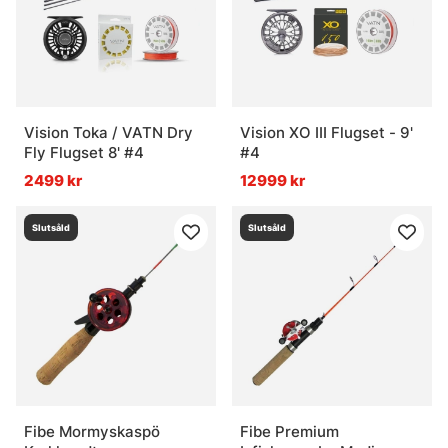
Vision Toka / VATN Dry
Vision XO III Flugset - 9'
Fly Flugset 8' #4
#4
2499 kr
12999 kr
Slutsåld
Slutsåld
Fibe Mormyskaspö
Fibe Premium