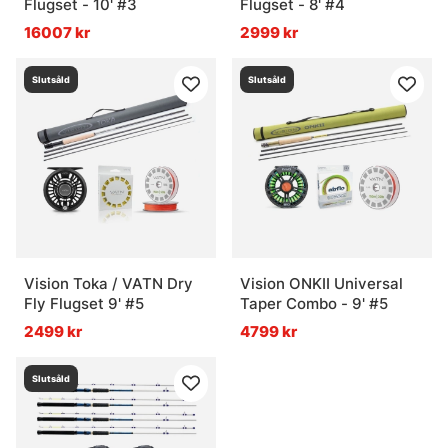
Flugset - 10' #3
Flugset - 8' #4
16007 kr
2999 kr
Slutsåld
Slutsåld
Vision Toka / VATN Dry
Vision ONKII Universal
Fly Flugset 9' #5
Taper Combo - 9' #5
2499 kr
4799 kr
Slutsåld