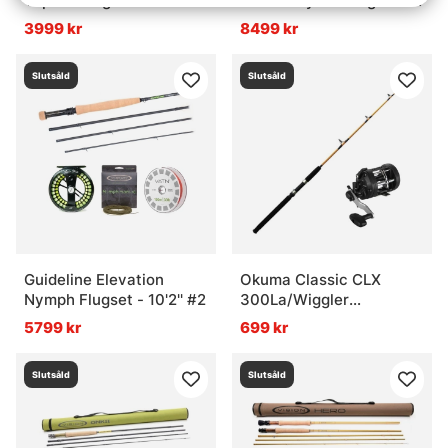
Taper+ Flugset - 10'0'' #5
Monic Skyline Flugset -
9' #9
3999 kr
8499 kr
Slutsåld
Slutsåld
Guideline Elevation
Okuma Classic CLX
Nymph Flugset - 10'2'' #2
300La/Wiggler
ismetespö Strong 118,5
5799 kr
699 kr
cm (rött) Combo
Slutsåld
Slutsåld