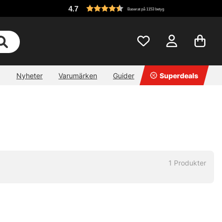
4.7
Baserat på 1153 betyg
Nyheter
Varumärken
Guider
Superdeals
1
Produkter