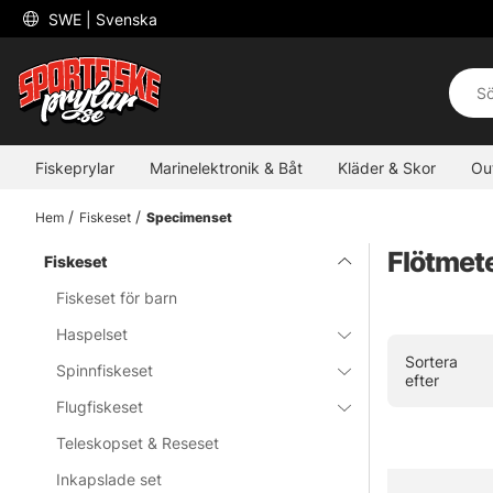
 SWE 
| Svenska
Fiskeprylar
Marinelektronik & Båt
Kläder & Skor
Ou
Hem
Fiskeset
Specimenset
Flötmet
Fiskeset
Fiskeset för barn
Haspelset
Sortera
Spinnfiskeset
efter
Flugfiskeset
Teleskopset & Reseset
Inkapslade set