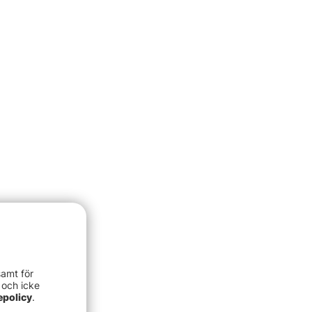
samt för
 och icke
epolicy
.