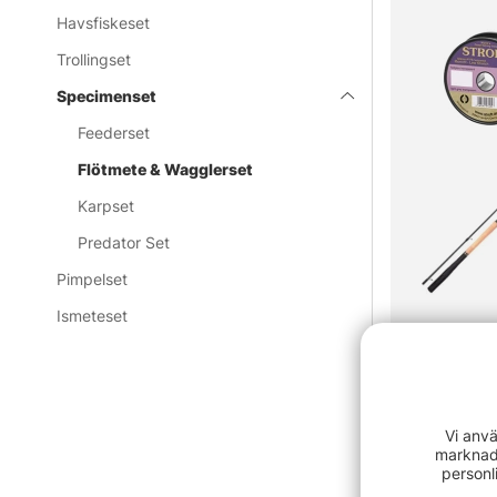
Havsfiskeset
Trollingset
Specimenset
Feederset
Flötmete & Wagglerset
Karpset
Predator Set
Pimpelset
Ismeteset
Shimano Aer
Combo
4999 kr
Vi anvä
marknads
personl