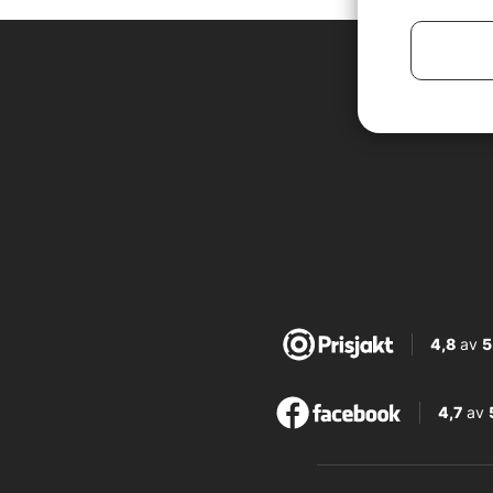
4,8
av
5
4,7
av