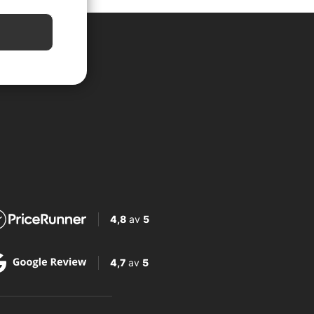
4,8
av
5
4,7
av
5