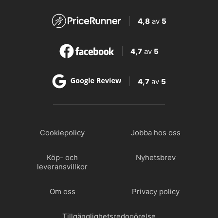
4,8
av
5
4,7
av
5
4,7
av
5
Cookiepolicy
Jobba hos oss
Köp- och
Nyhetsbrev
leveransvillkor
Om oss
Privacy policy
Tillgänglighetsredogörelse