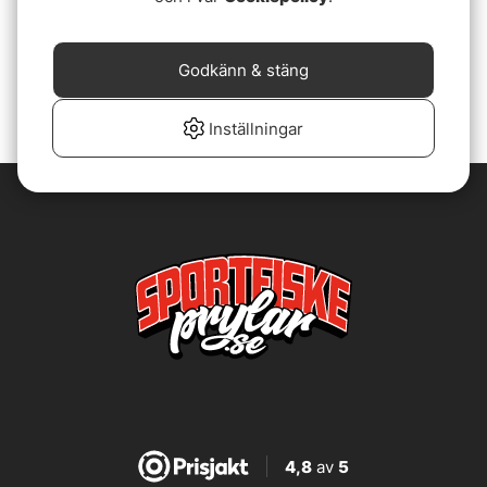
Fox Horizon X4 Carp
Shimano TX-1B 12ft - 3lb
Combo
Baitrunner Combo
5399 kr
2599 kr
Godkänn & stäng
Inställningar
4,8
av
5