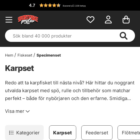
4.7
Baserat på 1158 betyg
Hem
Fiskeset
Specimenset
Karpset
Redo att ta karpfisket till nästa nivå? Här hittar du noggrant
utvalda karpset med spö, rulle och tillbehör som matchar
perfekt – både för nybörjaren och den erfarne. Smidiga
paketlösningar som gör det enkelt att komma igång direkt
Visa mer
vid vattnet.
Kategorier
Karpset
Feederset
Flötmet