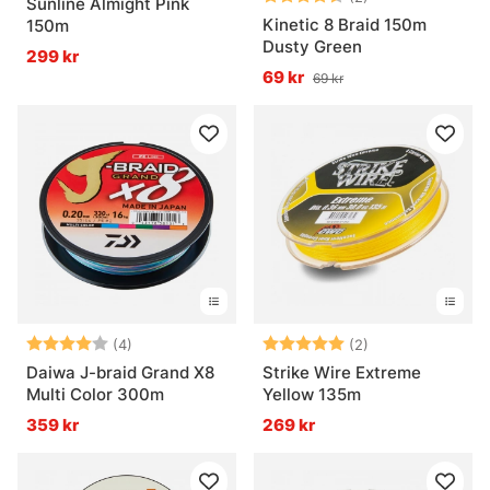
Sunline Almight Pink
Kinetic 8 Braid 150m
150m
Dusty Green
299 kr
69 kr
69 kr
Betyg:
4.0 utav 5 stjärnor
Betyg:
5.0 utav 5 stjär
(4)
(2)
Daiwa J-braid Grand X8
Strike Wire Extreme
Multi Color 300m
Yellow 135m
359 kr
269 kr