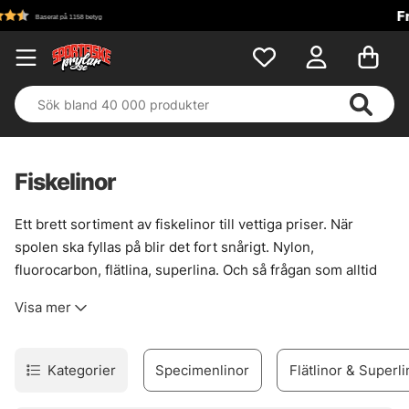
Fri frakt över 699 kr!
Fiskelinor
Ett brett sortiment av fiskelinor till vettiga priser. När
spolen ska fyllas på blir det fort snårigt. Nylon,
fluorocarbon, flätlina, superlina. Och så frågan som alltid
kommer: vad funkar på haspel, vad passar på multirulle,
Visa mer
och när är det klokt att välja tunnare eller grövre
dimension?
Här finns linor för olika fisken, olika vatten och olika sätt att
Kategorier
Specimenlinor
Flätlinor & Superli
fiska.