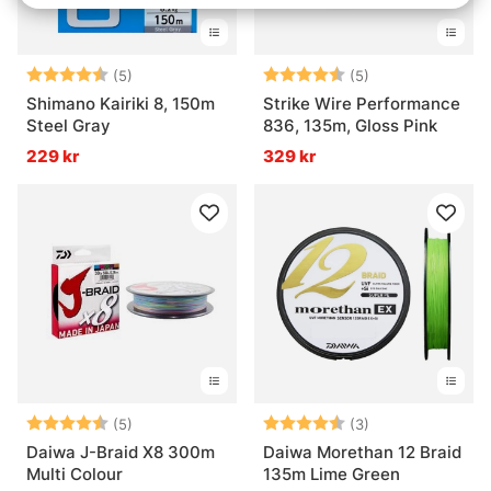
Betyg:
4.8 utav 5 stjärnor
Betyg:
4.4 utav 5 stjär
(5)
(5)
Shimano Kairiki 8, 150m
Strike Wire Performance
Steel Gray
836, 135m, Gloss Pink
229 kr
329 kr
Betyg:
4.4 utav 5 stjärnor
Betyg:
4.7 utav 5 stjär
(5)
(3)
Daiwa J-Braid X8 300m
Daiwa Morethan 12 Braid
Multi Colour
135m Lime Green