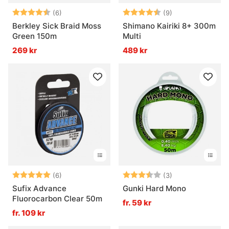
Betyg:
4.7 utav 5 stjärnor
Betyg:
4.9 utav 5 stjär
(6)
(9)
Berkley Sick Braid Moss
Shimano Kairiki 8+ 300m
Green 150m
Multi
269 kr
489 kr
Betyg:
5.0 utav 5 stjärnor
Betyg:
3.7 utav 5 stjär
(6)
(3)
Sufix Advance
Gunki Hard Mono
Fluorocarbon Clear 50m
fr. 59 kr
fr. 109 kr