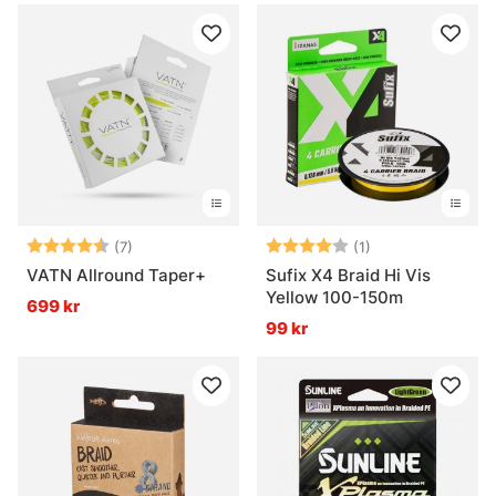
Betyg:
4.3 utav 5 stjärnor
Betyg:
4.0 utav 5 stjär
(7)
(1)
VATN Allround Taper+
Sufix X4 Braid Hi Vis
Yellow 100-150m
699 kr
99 kr