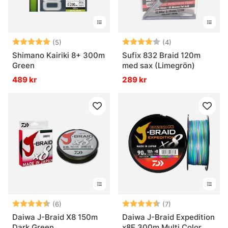
Betyg:
5.0 utav 5 stjärnor
Betyg:
4.0 utav 5 stjär
(5)
(4)
Shimano Kairiki 8+ 300m
Sufix 832 Braid 120m
Green
med sax (Limegrön)
489 kr
289 kr
Betyg:
4.5 utav 5 stjärnor
Betyg:
4.6 utav 5 stjär
(6)
(7)
Daiwa J-Braid X8 150m
Daiwa J-Braid Expedition
Dark Green
x8E 300m Multi Color