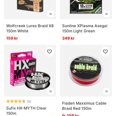
Wolfcreek Lures Braid X8
Sunline XPlasma Asegai
150m White
150m Light Green
159 kr
349 kr
Betyg:
4.6 utav 5 stjärnor
(5)
Fladen Maxximus Cable
Sufix HX-MYTH Clear
Braid Red 150m
150m
fr. 109 kr