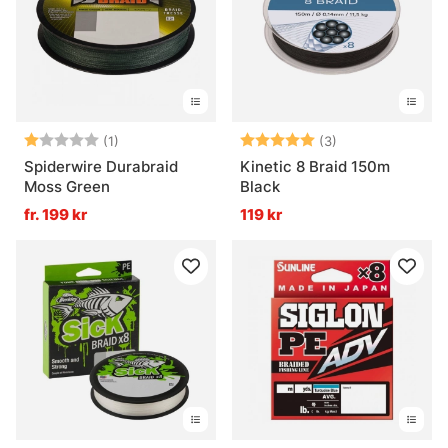
Betyg:
1.0 utav 5 stjärnor
Betyg:
5.0 utav 5 stjär
(1)
(3)
Spiderwire Durabraid
Kinetic 8 Braid 150m
Moss Green
Black
fr. 199 kr
119 kr