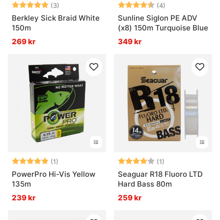
Betyg:
5.0 utav 5 stjärnor
Betyg:
4.8 utav 5 stjär
(3)
(4)
Berkley Sick Braid White
Sunline Siglon PE ADV
150m
(x8) 150m Turquoise Blue
269 kr
349 kr
Betyg:
5.0 utav 5 stjärnor
Betyg:
4.0 utav 5 stjär
(1)
(1)
PowerPro Hi-Vis Yellow
Seaguar R18 Fluoro LTD
135m
Hard Bass 80m
239 kr
259 kr