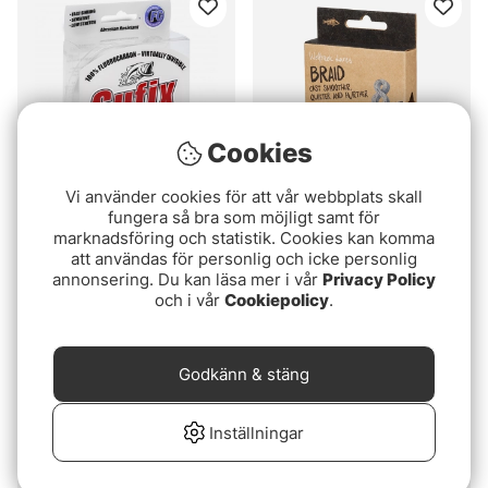
Cookies
Vi använder cookies för att vår webbplats skall
Betyg:
4.3 utav 5 stjärnor
Betyg:
4.0 utav 5 stjär
fungera så bra som möjligt samt för
(4)
(3)
marknadsföring och statistik. Cookies kan komma
Sufix Super 21
Wolfcreek Lures Braid X8
att användas för personlig och icke personlig
Fluorocarbon 150m Klar
150m Brown
annonsering. Du kan läsa mer i vår
Privacy Policy
fr. 169 kr
159 kr
och i vår
Cookiepolicy
.
Godkänn & stäng
Inställningar