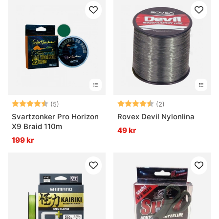
Betyg:
4.4 utav 5 stjärnor
Betyg:
4.5 utav 5 stjär
(5)
(2)
Svartzonker Pro Horizon
Rovex Devil Nylonlina
X9 Braid 110m
49 kr
199 kr