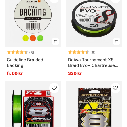
Betyg:
4.5 utav 5 stjärnor
Betyg:
4.1 utav 5 stjär
(8)
(8)
Guideline Braided
Daiwa Tournament X8
Backing
Braid Evo+ Chartreuse
135m
fr. 69 kr
329 kr