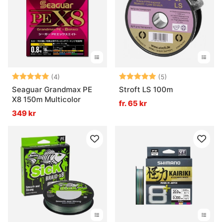
Vad är en fiskelina?
Vad är nylonlina?
Vad är fluorocarbon?
Betyg:
5.0 utav 5 stjärnor
Betyg:
5.0 utav 5 stjär
(4)
(5)
Seaguar Grandmax PE
Stroft LS 100m
X8 150m Multicolor
fr. 65 kr
Vad är flätlina eller superlina?
349 kr
Vilken fiskelina passar bäst på min rulle?