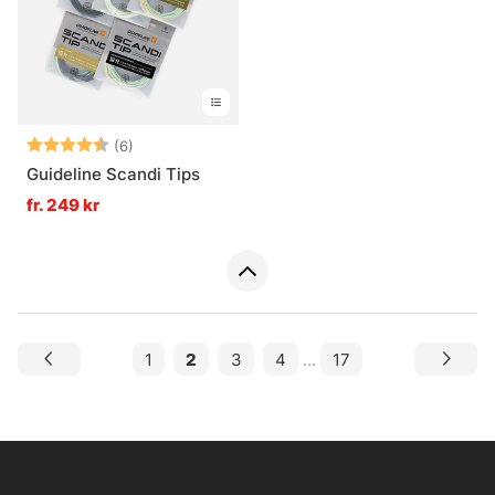
Betyg:
4.8 utav 5 stjärnor
(6)
Guideline Scandi Tips
fr. 249 kr
1
2
3
4
...
17