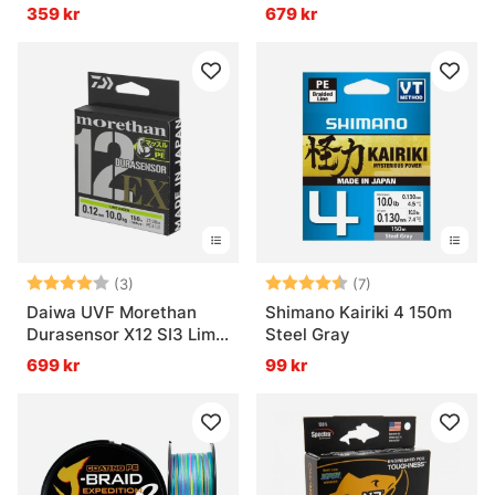
359 kr
679 kr
Betyg:
4.0 utav 5 stjärnor
Betyg:
4.4 utav 5 stjär
(3)
(7)
Daiwa UVF Morethan
Shimano Kairiki 4 150m
Durasensor X12 SI3 Lime
Steel Gray
Green
699 kr
99 kr