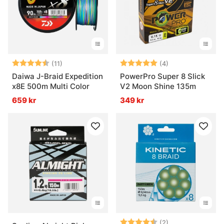
Betyg:
4.5 utav 5 stjärnor
Betyg:
5.0 utav 5 stjär
(11)
(4)
Daiwa J-Braid Expedition
PowerPro Super 8 Slick
x8E 500m Multi Color
V2 Moon Shine 135m
659 kr
349 kr
Betyg:
4.5 utav 5 stjär
(2)