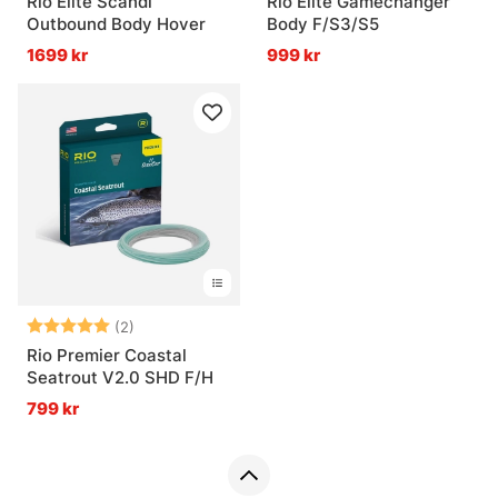
Rio Elite Scandi
Rio Elite Gamechanger
Outbound Body Hover
Body F/S3/S5
1699 kr
999 kr
Betyg:
5.0 utav 5 stjärnor
(2)
Rio Premier Coastal
Seatrout V2.0 SHD F/H
799 kr