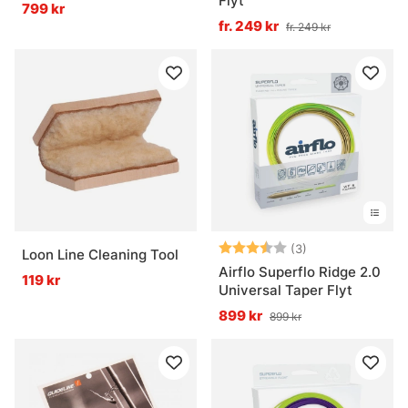
Flyt
799 kr
fr. 249 kr
fr. 249 kr
Betyg:
3.3 utav 5 stjär
(3)
Loon Line Cleaning Tool
Airflo Superflo Ridge 2.0
119 kr
Universal Taper Flyt
899 kr
899 kr