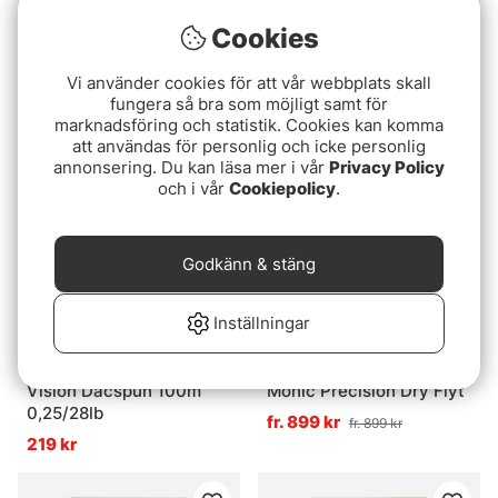
Betyg:
5.0 utav 5 stjärnor
Betyg:
4.0 utav 5 stjär
(1)
(1)
Cookies
SA UST Express Sink 8
Vision Rannari Running
Line
Vi använder cookies för att vår webbplats skall
899 kr
fungera så bra som möjligt samt för
649 kr
marknadsföring och statistik. Cookies kan komma
att användas för personlig och icke personlig
annonsering. Du kan läsa mer i vår
Privacy Policy
och i vår
Cookiepolicy
.
Godkänn & stäng
Inställningar
Vision Dacspun 100m
Monic Precision Dry Flyt
0,25/28lb
fr. 899 kr
fr. 899 kr
219 kr