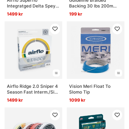
Airflo Superflo
Guideline Braided
Integratged Delta Spey
Backing 30 lbs 200m
Fly Line
Lime Green
1499 kr
199 kr
Airflo Ridge 2.0 Sniper 4
Vision Meri Float To
Season Fast Interm./Sink
Slomo Tip
3
1499 kr
1099 kr