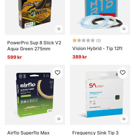
Vad är en fiskelina?
Vad är nylonlina?
Betyg:
1.0 utav 5 stjärn
(1)
Vad är fluorocarbon?
PowerPro Sup 8 Slick V2
Vision Hybrid - Tip 12ft
Aqua Green 275mm
389 kr
599 kr
Vad är flätlina eller superlina?
Vilken fiskelina passar bäst på min rulle?
Airflo Superflo Max
Frequency Sink Tip 3