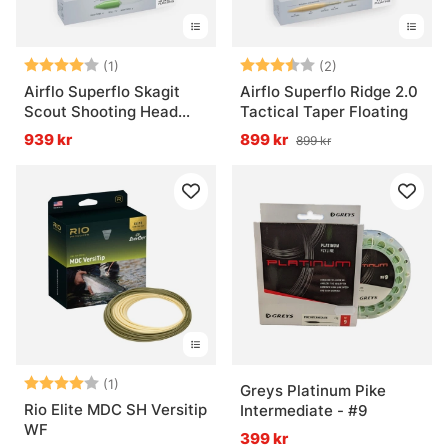
Betyg:
4.0 utav 5 stjärnor
Betyg:
3.5 utav 5 stjär
(1)
(2)
Airflo Superflo Skagit
Airflo Superflo Ridge 2.0
Scout Shooting Head
Tactical Taper Floating
Floating
939 kr
899 kr
899 kr
Betyg:
4.0 utav 5 stjärnor
(1)
Greys Platinum Pike
Rio Elite MDC SH Versitip
Intermediate - #9
WF
399 kr