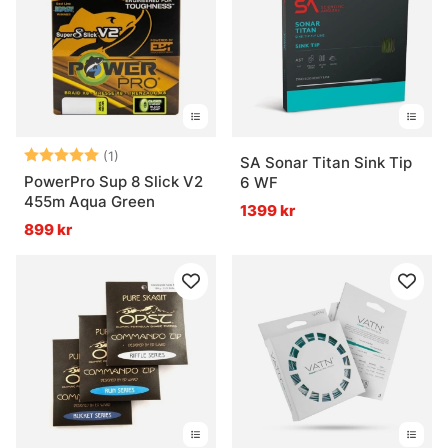
Betyg:
5.0 utav 5 stjärnor
(1)
SA Sonar Titan Sink Tip
PowerPro Sup 8 Slick V2
6 WF
455m Aqua Green
1399 kr
899 kr