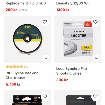
Replacement Tip Sink 6
Density I/S2/S3 WF
299 kr
1399 kr
299 kr
Betyg:
5.0 utav 5 stjärnor
(1)
Loop Synchro Flat
RIO Flyline Backing
Shooting Lines
Chartreuse
290 kr
fr. 159 kr