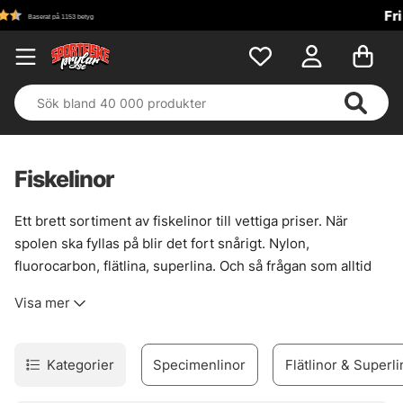
Fri frakt över 699 kr!
Fiskelinor
Ett brett sortiment av fiskelinor till vettiga priser. När
spolen ska fyllas på blir det fort snårigt. Nylon,
fluorocarbon, flätlina, superlina. Och så frågan som alltid
kommer: vad funkar på haspel, vad passar på multirulle,
Visa mer
och när är det klokt att välja tunnare eller grövre
dimension?
Här finns linor för olika fisken, olika vatten och olika sätt att
Kategorier
Specimenlinor
Flätlinor & Superli
fiska.