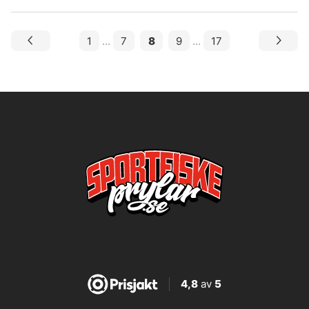
1
...
7
8
9
...
17
4,8
av
5