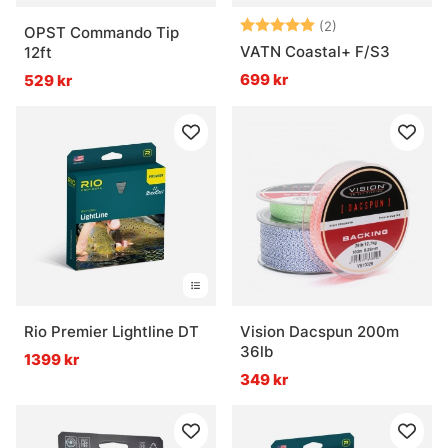
Betyg:
5.0 utav 5 stjär
(2)
OPST Commando Tip
VATN Coastal+ F/S3
12ft
699 kr
529 kr
Rio Premier Lightline DT
Vision Dacspun 200m
36lb
1399 kr
349 kr