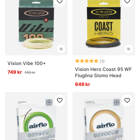
Betyg:
5.0 utav 5 stjär
(1)
Vision Vibe 100+
Vision Hero Coast 95 WF
749 kr
749 kr
Fluglina Slomo Head
649 kr