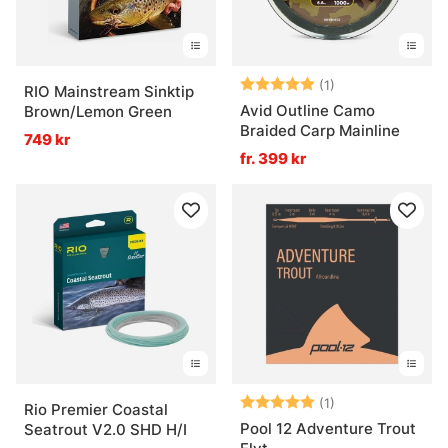
Betyg:
5.0 utav 5 stjär
(1)
RIO Mainstream Sinktip
Avid Outline Camo
Brown/Lemon Green
Braided Carp Mainline
749 kr
fr. 399 kr
Betyg:
5.0 utav 5 stjär
(1)
Rio Premier Coastal
Pool 12 Adventure Trout
Seatrout V2.0 SHD H/I