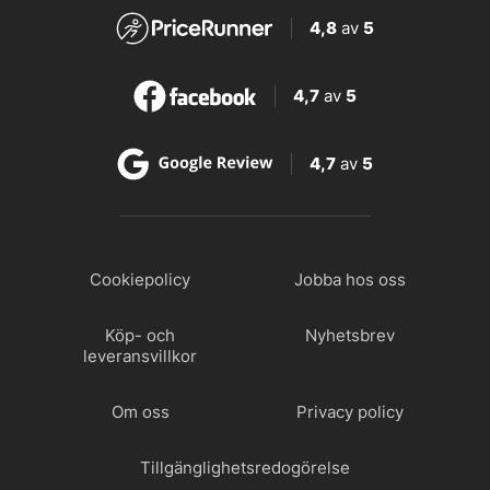
4,8
av
5
4,7
av
5
4,7
av
5
Cookiepolicy
Jobba hos oss
Köp- och
Nyhetsbrev
leveransvillkor
Om oss
Privacy policy
Tillgänglighetsredogörelse