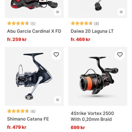
Betyg:
4.6 utav 5 stjärnor
Betyg:
4.4 utav 5 stjär
(5)
(8)
Abu Garcia Cardinal X FD
Daiwa 20 Laguna LT
fr. 259 kr
fr. 469 kr
Betyg:
4.7 utav 5 stjärnor
(6)
4Strike Vortex 2500
Shimano Catana FE
With 0,20mm Braid
fr. 479 kr
699 kr