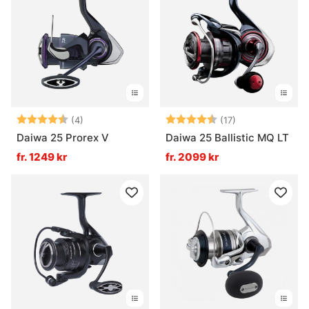
Betyg:
4.8 utav 5 stjärnor
Betyg:
4.9 utav 5 stjä
(4)
(17)
Daiwa 25 Prorex V
Daiwa 25 Ballistic MQ LT
fr. 1249 kr
fr. 2099 kr