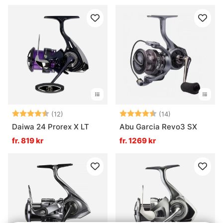
Betyg:
4.3 utav 5 stjärnor
Betyg:
4.8 utav 5 stjä
(12)
(14)
Daiwa 24 Prorex X LT
Abu Garcia Revo3 SX
fr. 819 kr
fr. 1269 kr