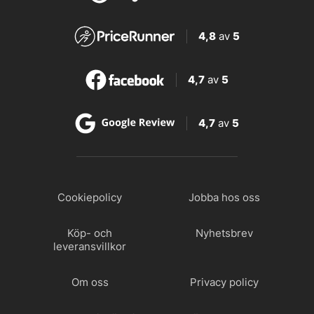
4,8
av
5
4,7
av
5
4,7
av
5
Cookiepolicy
Jobba hos oss
Köp- och
Nyhetsbrev
leveransvillkor
Om oss
Privacy policy