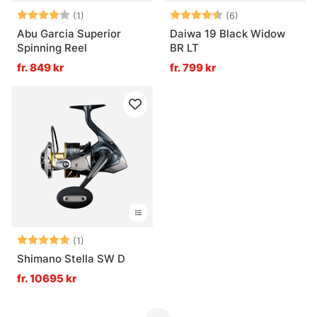
Betyg:
4.0 utav 5 stjärnor
Betyg:
4.5 utav 5 stjär
(1)
(6)
Abu Garcia Superior
Daiwa 19 Black Widow
Spinning Reel
BR LT
fr. 849 kr
fr. 799 kr
Betyg:
5.0 utav 5 stjärnor
(1)
Shimano Stella SW D
fr. 10695 kr