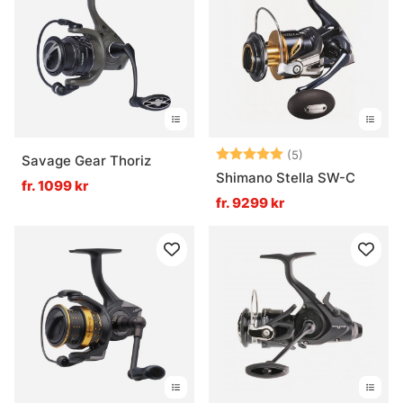
Betyg:
5.0 utav 5 stjär
(5)
Savage Gear Thoriz
Shimano Stella SW-C
fr. 1099 kr
fr. 9299 kr