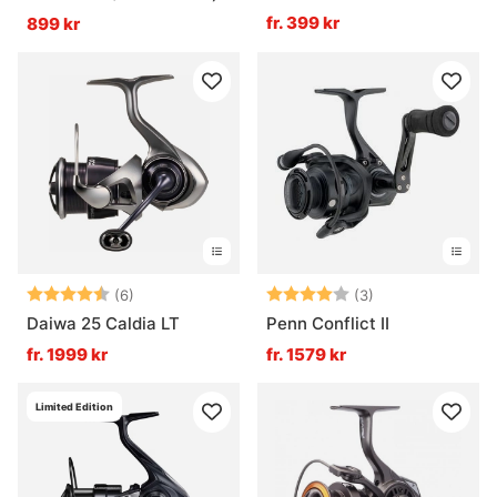
fr. 399 kr
899 kr
Betyg:
4.2 utav 5 stjärnor
Betyg:
4.0 utav 5 stjär
(6)
(3)
Daiwa 25 Caldia LT
Penn Conflict II
fr. 1999 kr
fr. 1579 kr
Limited Edition