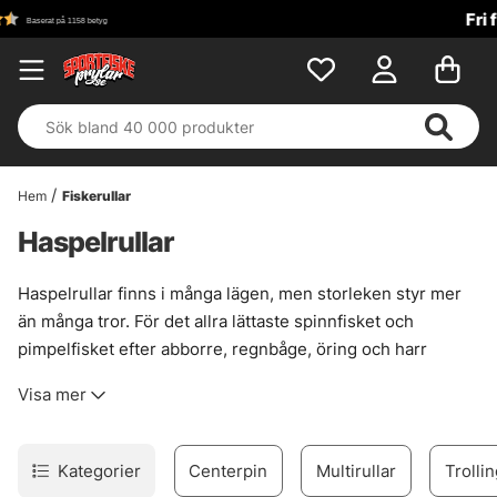
Fri frakt över 699 kr!
Hem
Fiskerullar
Haspelrullar
Haspelrullar finns i många lägen, men storleken styr mer
än många tror. För det allra lättaste spinnfisket och
pimpelfisket efter abborre, regnbåge, öring och harr
passar de minsta rullarna, upp till 10/1000, fint. Små,
Visa mer
smidiga, och de stör inte tafsen i onödan.
Light, alltså 10/1000–20/2000, blir ofta rätt val till jiggfiske
efter abborre och spinnfiske efter mindre ädelfisk. Går
Kategorier
Centerpin
Multirullar
Trollin
fisket upp ett snäpp fungerar 25/2500–30/3000 bra till