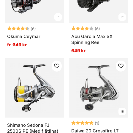
Betyg:
4.3 utav 5 stjärnor
Betyg:
4.0 utav 5 stjär
(6)
(6)
Okuma Ceymar
Abu Garcia Max SX
Spinning Reel
fr. 649 kr
649 kr
Betyg:
5.0 utav 5 stjär
(1)
Shimano Sedona FJ
Daiwa 20 Crossfire LT
2500S PE (Med flätlina)