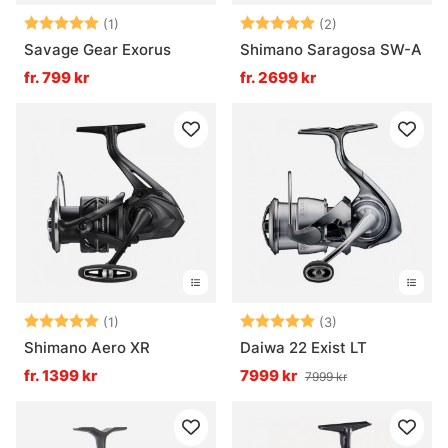
Betyg:
5.0 utav 5 stjärnor
Betyg:
5.0 utav 5 stjär
(1)
(2)
Savage Gear Exorus
Shimano Saragosa SW-A
fr. 799 kr
fr. 2699 kr
Betyg:
5.0 utav 5 stjärnor
Betyg:
5.0 utav 5 stjär
(1)
(3)
Shimano Aero XR
Daiwa 22 Exist LT
fr. 1399 kr
7999 kr
7999 kr