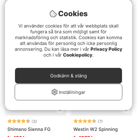
Cookies
Betyg:
4.6 utav 5 stjärnor
Betyg:
4.5 utav 5 stjär
(10)
(8)
Vi använder cookies för att vår webbplats skall
fungera så bra som möjligt samt för
Shimano Twin Power FE
Daiwa 23 Daiwa Exceler
marknadsföring och statistik. Cookies kan komma
LT
fr. 4599 kr
att användas för personlig och icke personlig
fr. 999 kr
annonsering. Du kan läsa mer i vår
Privacy Policy
och i vår
Cookiepolicy
.
Godkänn & stäng
Inställningar
Betyg:
4.7 utav 5 stjärnor
Betyg:
4.6 utav 5 stjär
(3)
(7)
Shimano Sienna FG
Westin W2 Spinning