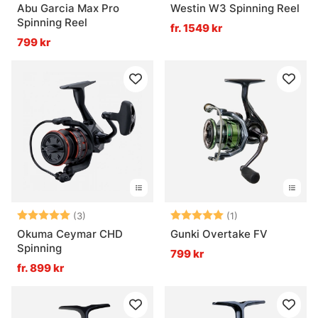
Abu Garcia Max Pro
Westin W3 Spinning Reel
Spinning Reel
fr. 1549 kr
799 kr
Betyg:
5.0 utav 5 stjärnor
Betyg:
5.0 utav 5 stjär
(3)
(1)
Okuma Ceymar CHD
Gunki Overtake FV
Spinning
799 kr
fr. 899 kr