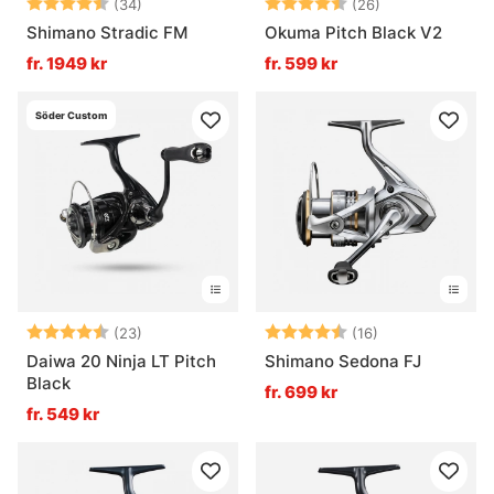
Betyg:
4.8 utav 5 stjärnor
Betyg:
4.6 utav 5 stjä
(34)
(26)
Shimano Stradic FM
Okuma Pitch Black V2
fr. 1949 kr
fr. 599 kr
Söder Custom
Betyg:
4.6 utav 5 stjärnor
Betyg:
4.6 utav 5 stjä
(23)
(16)
Daiwa 20 Ninja LT Pitch
Shimano Sedona FJ
Black
fr. 699 kr
fr. 549 kr