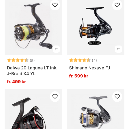
Betyg:
4.8 utav 5 stjärnor
Betyg:
4.3 utav 5 stjär
(5)
(4)
Daiwa 20 Laguna LT ink.
Shimano Nexave FJ
J-Braid X4 YL
fr. 599 kr
fr. 499 kr