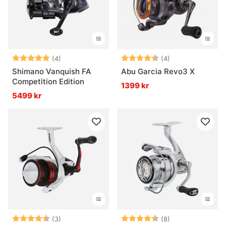
Betyg:
5.0 utav 5 stjärnor
Betyg:
4.8 utav 5 stjär
(4)
(4)
Shimano Vanquish FA
Abu Garcia Revo3 X
Competition Edition
1399 kr
5499 kr
Betyg:
4.7 utav 5 stjärnor
Betyg:
4.5 utav 5 stjär
(3)
(8)