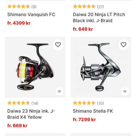
Betyg:
4.8 utav 5 stjärnor
Betyg:
4.4 utav 5 stjä
(9)
(21)
Shimano Vanquish FC
Daiwa 20 Ninja LT Pitch
Black inkl. J-Braid
fr. 4399 kr
fr. 649 kr
Betyg:
4.8 utav 5 stjärnor
Betyg:
4.6 utav 5 stjä
(14)
(10)
Daiwa 23 Ninja ink. J-
Shimano Stella FK
Braid X4 Yellow
fr. 7299 kr
fr. 669 kr