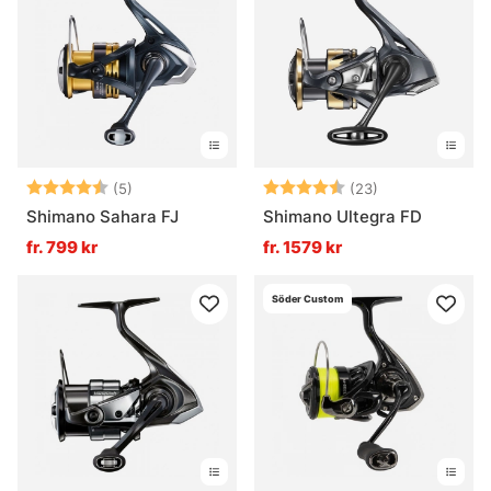
Betyg:
4.6 utav 5 stjärnor
Betyg:
4.7 utav 5 stjä
(5)
(23)
Shimano Sahara FJ
Shimano Ultegra FD
fr. 799 kr
fr. 1579 kr
Söder Custom