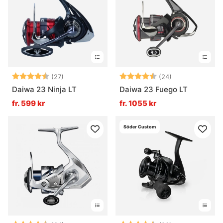
Vad är en haspelrulle?
Vad är skillnaden mellan Light, Medium, Heavy
och X-Heavy?
Betyg:
4.6 utav 5 stjärnor
Betyg:
4.6 utav 5 stjä
(27)
(24)
Daiwa 23 Ninja LT
Daiwa 23 Fuego LT
fr. 599 kr
fr. 1055 kr
Vad är en bra storlek på haspelrulle till abborre?
Söder Custom
Hur sköts en haspelrulle bäst?