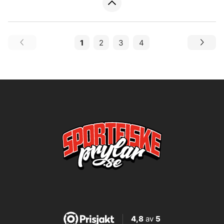
1
2
3
4
4,8
av
5