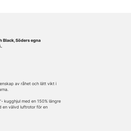
ch Black, Söders egna
.
tenskap av råhet och lätt vikt i
arna.
"- kugghjul med en 150% längre
en välvd luftrotor för en