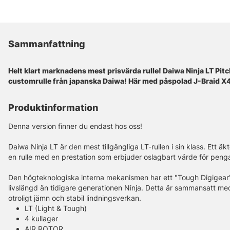
Sammanfattning
Helt klart marknadens mest prisvärda rulle! Daiwa Ninja LT Pit
customrulle från japanska Daiwa! Här med påspolad J-Braid X4
Produktinformation
Denna version finner du endast hos oss!
Daiwa Ninja LT är den mest tillgängliga LT-rullen i sin klass. Ett äk
en rulle med en prestation som erbjuder oslagbart värde för peng
Den högteknologiska interna mekanismen har ett "Tough Digigear
livslängd än tidigare generationen Ninja. Detta är sammansatt med 
otroligt jämn och stabil lindningsverkan.
LT (Light & Tough)
4 kullager
AIR ROTOR