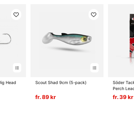
Jig Head
Scout Shad 9cm (5-pack)
Söder Tack
Perch Lea
fr. 89 kr
fr. 39 kr