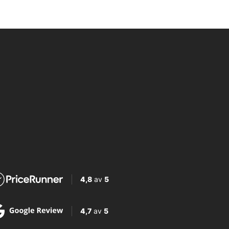
4,8
av
5
4,7
av
5