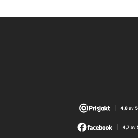
4,8
av
5
4,7
av