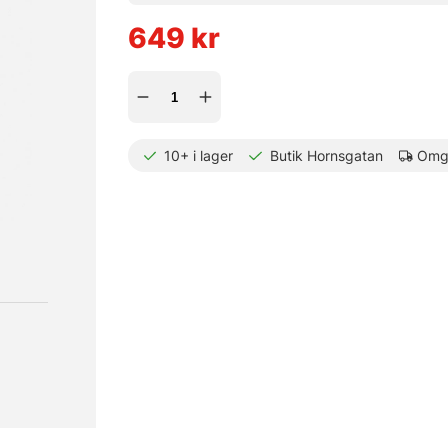
649
kr
10+
i lager
Butik Hornsgatan
Omgå