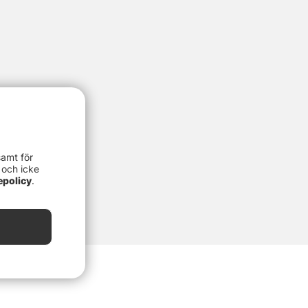
samt för
 och icke
epolicy
.