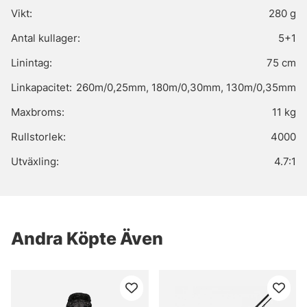
Vikt:
280 g
Antal kullager:
5+1
Linintag:
75 cm
Linkapacitet:
260m/0,25mm, 180m/0,30mm, 130m/0,35mm
Maxbroms:
11 kg
Rullstorlek:
4000
Utväxling:
4.7:1
Andra Köpte Även