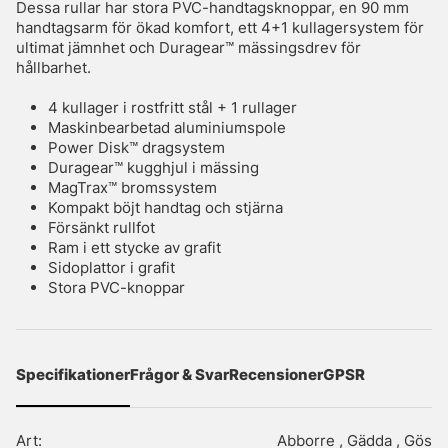
Dessa rullar har stora PVC-handtagsknoppar, en 90 mm
handtagsarm för ökad komfort, ett 4+1 kullagersystem för
ultimat jämnhet och Duragear™ mässingsdrev för
hållbarhet.
4 kullager i rostfritt stål + 1 rullager
Maskinbearbetad aluminiumspole
Power Disk™ dragsystem
Duragear™ kugghjul i mässing
MagTrax™ bromssystem
Kompakt böjt handtag och stjärna
Försänkt rullfot
Ram i ett stycke av grafit
Sidoplattor i grafit
Stora PVC-knoppar
Specifikationer
Frågor & Svar
Recensioner
GPSR
Art:
Abborre , Gädda , Gös