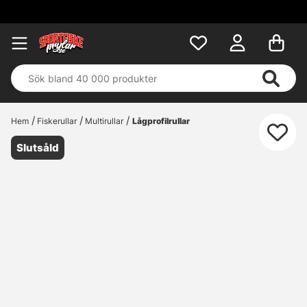
Hem
Fiskerullar
Multirullar
Lågprofilrullar
Slutsåld