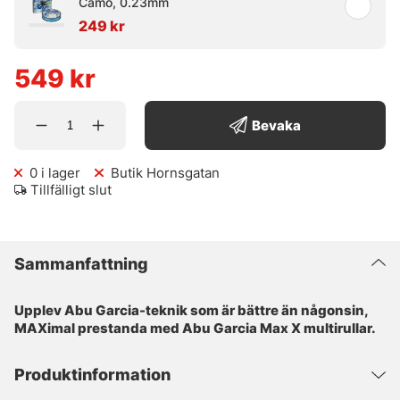
Camo, 0.23mm
249 kr
549
kr
Bevaka
0
i lager
Butik Hornsgatan
Tillfälligt slut
Sammanfattning
Upplev Abu Garcia-teknik som är bättre än någonsin,
MAXimal prestanda med Abu Garcia Max X multirullar.
Produktinformation