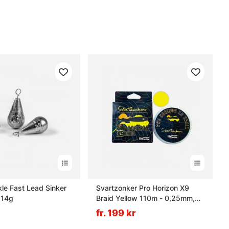
le Fast Lead Sinker
Svartzonker Pro Horizon X9
 14g
Braid Yellow 110m - 0,25mm,
19,9 kg
fr. 199 kr