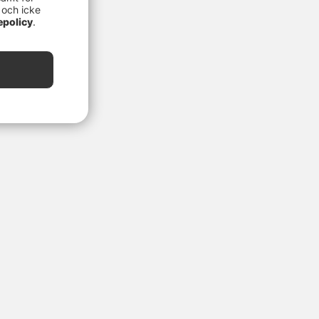
 och icke
epolicy
.