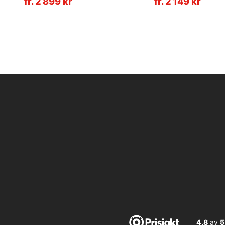
fr. 2 899 kr
fr. 2 149 kr
4,8
av
5