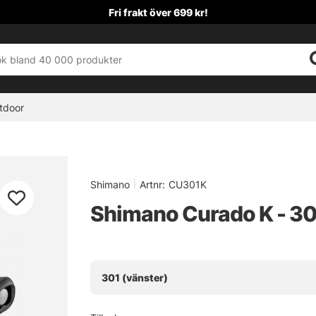
Fri frakt över 699 kr!
tdoor
Shimano
|
Artnr:
CU301K
Shimano Curado K - 30
301 (vänster)