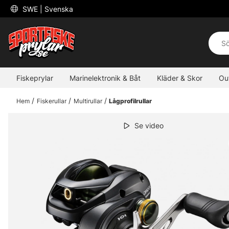
 SWE 
| Svenska
Fiskeprylar
Marinelektronik & Båt
Kläder & Skor
Ou
Hem
Fiskerullar
Multirullar
Lågprofilrullar
Se video