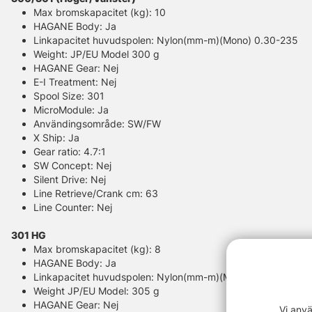
Max bromskapacitet (kg): 10
HAGANE Body: Ja
Linkapacitet huvudspolen: Nylon(mm-m)(Mono) 0.30-235
Weight: JP/EU Model 300 g
HAGANE Gear: Nej
E-I Treatment: Nej
Spool Size: 301
MicroModule: Ja
Användingsområde: SW/FW
X Ship: Ja
Gear ratio: 4.7:1
SW Concept: Nej
Silent Drive: Nej
Line Retrieve/Crank cm: 63
Line Counter: Nej
301 HG
Max bromskapacitet (kg): 8
HAGANE Body: Ja
Linkapacitet huvudspolen: Nylon(mm-m)(Mono) 0.30-235
Weight JP/EU Model: 305 g
HAGANE Gear: Nej
Vi anvä