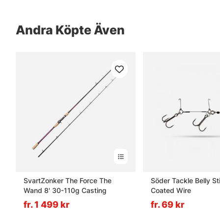
Andra Köpte Även
SvartZonker The Force The
Söder Tackle Belly St
Wand 8' 30-110g Casting
Coated Wire
fr. 1 499 kr
fr. 69 kr