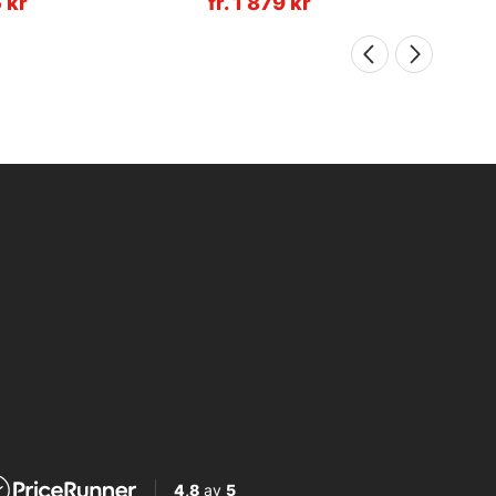
5 kr
fr. 1 879 kr
4,8
av
5