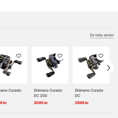
Se hela serien
mano Curado
Shimano Curado
Shimano Curado
S
DC 200
DC
M
9 kr
3095 kr
2899 kr
2