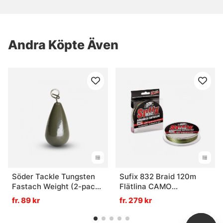
Andra Köpte Även
Söder Tackle Tungsten
Sufix 832 Braid 120m
Fastach Weight (2-pack)
Flätlina CAMO
- 10,6g
0,20mm/30LB
fr. 89 kr
fr. 279 kr