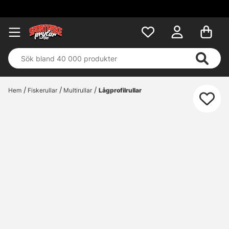
Hem
Fiskerullar
Multirullar
Lågprofilrullar