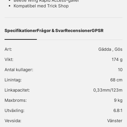
Beetle Wing Rapid Access-gavel
Kompatibel med Trick Shop
Specifikationer
Frågor & Svar
Recensioner
GPSR
Art:
Gädda , Gös
Vikt:
174 g
Antal kullager:
10
Linintag:
68 cm
Linkapacitet:
0,33mm/123m
Maxbroms:
9 kg
Utväxling:
6.8:1
Vevsida:
Vänster