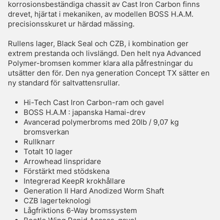
korrosionsbeständiga chassit av Cast Iron Carbon finns
drevet, hjärtat i mekaniken, av modellen BOSS H.A.M.
precisionsskuret ur härdad mässing.
Rullens lager, Black Seal och CZB, i kombination ger
extrem prestanda och livslängd. Den helt nya Advanced
Polymer-bromsen kommer klara alla påfrestningar du
utsätter den för. Den nya generation Concept TX sätter en
ny standard för saltvattensrullar.
Hi-Tech Cast Iron Carbon-ram och gavel
BOSS H.A.M : japanska Hamai-drev
Avancerad polymerbroms med 20lb / 9,07 kg
bromsverkan
Rullknarr
Totalt 10 lager
Arrowhead linspridare
Förstärkt med stödskena
Integrerad KeepR krokhållare
Generation II Hard Anodized Worm Shaft
CZB lagerteknologi
Lågfriktions 6-Way bromssystem