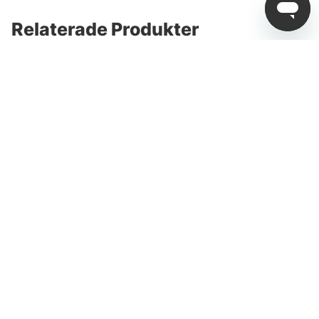
Relaterade Produkter
13 Fishing Concept A3
13 Fishing Concept A BC
BC 300
fr. 2 999 kr
fr. 2 549 kr