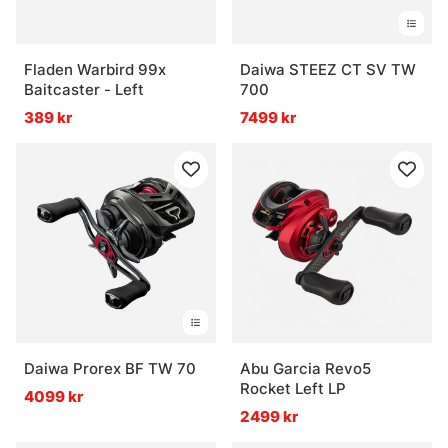
Fladen Warbird 99x
Daiwa STEEZ CT SV TW
Baitcaster - Left
700
389 kr
7499 kr
Daiwa Prorex BF TW 70
Abu Garcia Revo5
Rocket Left LP
4099 kr
2499 kr