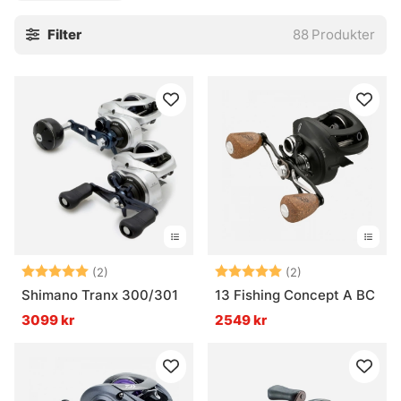
Lågprofilsrullar är även normen när det kommer till det
Filter
88
Produkter
lättare fisket med multirulle, så är det en abborr- eller
gösrulle du är på jakt efter så har du hittat helt rätt.Vi på
Söder Sportfiske tycker att fisket med multirulle är helt
rätt steg att ta när du vill utveckla ditt fiske och få mer
kontroll över hur ditt bete beter sig. Rullar som slutar på 0
Är högervevade och 1 är vänstervevade. Även
beteckningen RH/H är högervevad respektive L/LH är
vänstervevade.
Betyg:
5.0 utav 5 stjärnor
Betyg:
5.0 utav 5 stjär
(2)
(2)
Shimano Tranx 300/301
13 Fishing Concept A BC
3099 kr
2549 kr