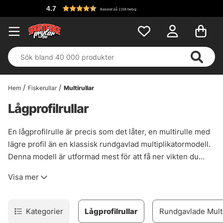
Fri frakt öv
å 1158 betyg
Hem
Fiskerullar
Multirullar
Lågprofilrullar
En lågprofilrulle är precis som det låter, en multirulle med
lägre profil än en klassisk rundgavlad multiplikatormodell.
Denna modell är utformad mest för att få ner vikten du
monterar på spöt men samtidigt är det även ypperligt för
Visa mer
de som har mindre händer och kanske inte tycker att det
är bekvämt att hålla i en rundgavlad rulle. Det finns såklart
modeller för både det lättare, samt tyngre fisket.
Kategorier
Lågprofilrullar
Rundgavlade Multi