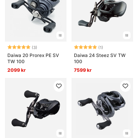
Betyg:
5.0 utav 5 stjärnor
Betyg:
5.0 utav 5 stjär
(3)
(1)
Daiwa 20 Prorex PE SV
Daiwa 24 Steez SV TW
TW 100
100
2099 kr
7599 kr