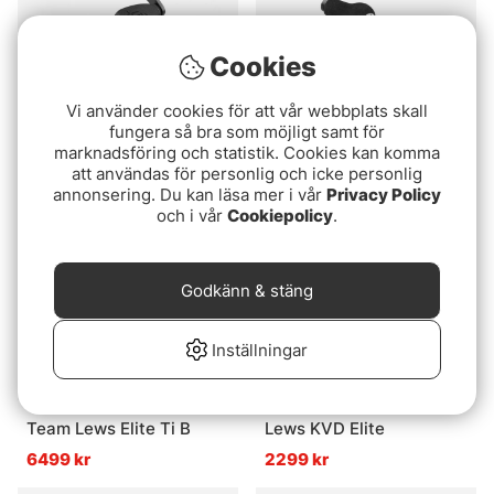
Cookies
13 Fishing Inception
Okuma Hakai DT
Vi använder cookies för att vår webbplats skall
SLD2 Baitcast Reel
2299 kr
fungera så bra som möjligt samt för
2199 kr
marknadsföring och statistik. Cookies kan komma
att användas för personlig och icke personlig
annonsering. Du kan läsa mer i vår
Privacy Policy
och i vår
Cookiepolicy
.
Godkänn & stäng
Inställningar
Team Lews Elite Ti B
Lews KVD Elite
6499 kr
2299 kr