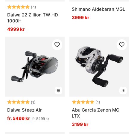
Betyg:
5.0 utav 5 stjärnor
(4)
Shimano Aldebaran MGL
Daiwa 22 Zillion TW HD
3999 kr
1000H
4999 kr
Betyg:
5.0 utav 5 stjärnor
Betyg:
5.0 utav 5 stjär
(1)
(1)
Daiwa Steez Air
Abu Garcia Zenon MG
LTX
fr. 5499 kr
fr. 5499 kr
3199 kr