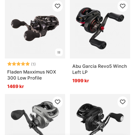
Betyg:
5.0 utav 5 stjärnor
(1)
Abu Garcia Revo5 Winch
Fladen Maxximus NOX
Left LP
300 Low Profile
1999 kr
1469 kr