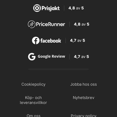
4,8
av
5
4,8
av
5
4,7
av
5
4,7
av
5
Cookiepolicy
Jobba hos oss
Köp- och
Nyhetsbrev
leveransvillkor
Om oss
Privacy policy