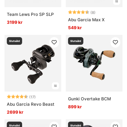
Betyg:
4.4 utav 5 stjär
(8)
Team Lews Pro SP SLP
Abu Garcia Max X
3199 kr
549 kr
Slutsåld
Slutsåld
Betyg:
4.8 utav 5 stjärnor
(17)
Gunki Overtake BCM
Abu Garcia Revo Beast
899 kr
2699 kr
Slutsåld
Slutsåld