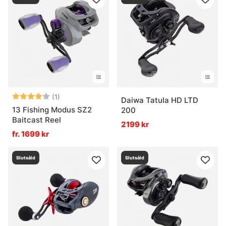
Betyg:
4.0 utav 5 stjärnor
(1)
Daiwa Tatula HD LTD
13 Fishing Modus SZ2
200
Baitcast Reel
2199 kr
fr. 1699 kr
Slutsåld
Slutsåld