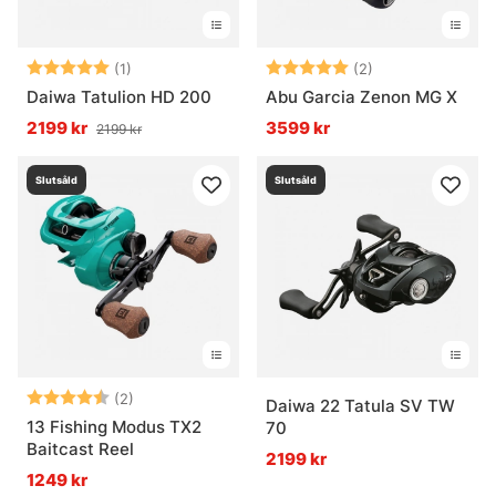
Betyg:
5.0 utav 5 stjärnor
Betyg:
5.0 utav 5 stjär
(1)
(2)
Daiwa Tatulion HD 200
Abu Garcia Zenon MG X
2199 kr
3599 kr
2199 kr
Slutsåld
Slutsåld
Betyg:
4.5 utav 5 stjärnor
(2)
Daiwa 22 Tatula SV TW
13 Fishing Modus TX2
70
Baitcast Reel
2199 kr
1249 kr