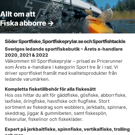
Allt om att
Fiska abborre →
Söder Sportfiske, Sportfiskeprylar.se och Sportfishtackle
Sveriges ledande sportfiskebutik – Årets e-handlare
2020, 2021 & 2022
Välkommen till Sportfiskeprylar – prisad av Pricerunner
som Årets e-handlare i kategorin Sport tre år i rad. Vi
driver sportfisket framåt med kvalitetsprodukter från
ledande varumärken.
Kompletta fisketillbehör för alla fiskesätt
Hos oss hittar du allt för gäddfiske, gösfiske,
abborrfiske
,
laxfiske, öringfiske,
havsfiske
och
flugfiske
. Stort
sortiment av
fiskedrag
som
wobblers
,
jerkbaits
,
spinnare
,
skeddrag
,
jiggar & gummibeten
, samt
fiskespön
,
fiskerullar
,
fiskelinor
och
fiskekläder
.
Expert på jerkbaitfiske,
spinnfiske
, vertikalfiske,
trolling