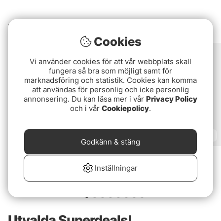
Utvalt för dig!
Cookies
Vi använder cookies för att vår webbplats skall
fungera så bra som möjligt samt för
marknadsföring och statistik. Cookies kan komma
att användas för personlig och icke personlig
annonsering. Du kan läsa mer i vår
Privacy Policy
och i vår
Cookiepolicy
.
Godkänn & stäng
Lake X Perch Spinning
Eastfield Wingman Curly
XL 30cm 172g
Inställningar
fr. 1 199 kr
fr. 149 kr
Utvalda Superdeals!