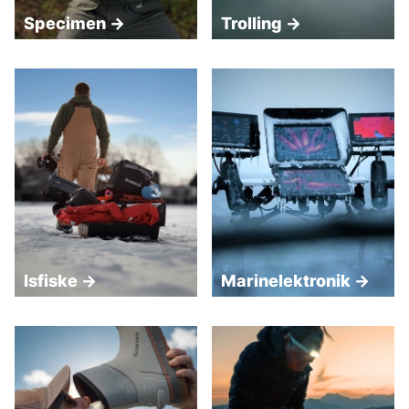
Specimen →
Trolling →
Isfiske →
Marinelektronik →