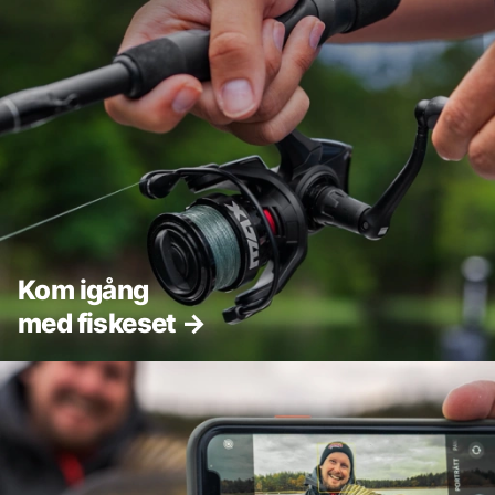
Kom igång
med fiskeset →