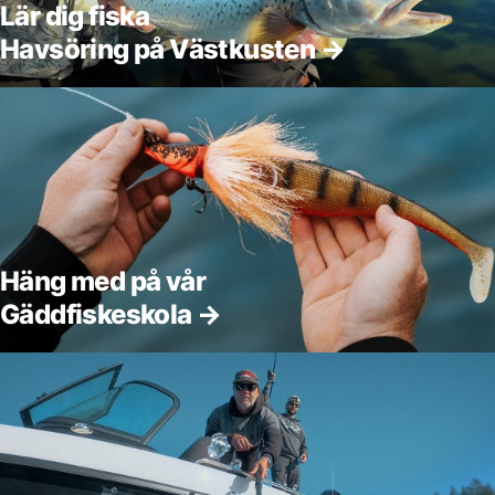
Lär dig fiska
Havsöring på Västkusten →
Häng med på vår
Gäddfiskeskola →