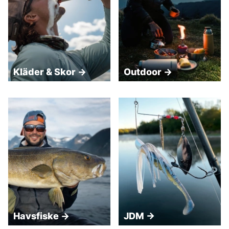
Kläder & Skor →
Outdoor →
Havsfiske →
JDM →