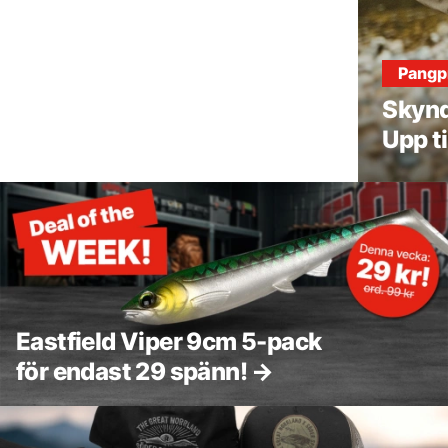
Pangp
Skynd
Upp t
Eastfield Viper 9cm 5-pack
för endast 29 spänn! →