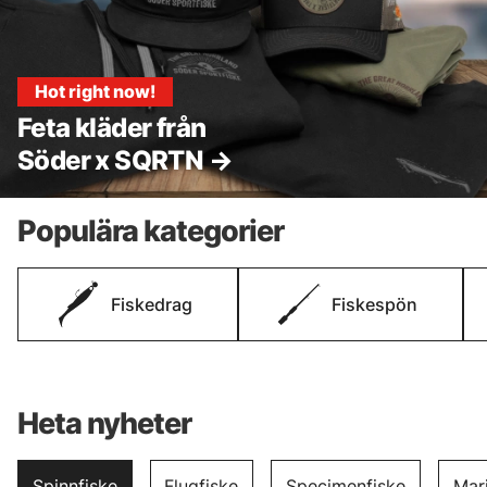
Hot right now!
Feta kläder från
Söder x SQRTN →
Populära kategorier
Fiskedrag
Fiskespön
Heta nyheter
Spinnfiske
Flugfiske
Specimenfiske
Mari