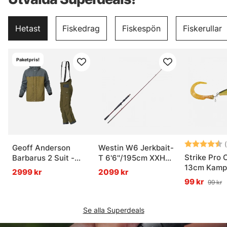
Hetast
Fiskedrag
Fiskespön
Fiskerullar
Paketpris!
Betyg:
(
Geoff Anderson
Westin W6 Jerkbait-
Strike Pro 
Barbarus 2 Suit -
T 6'6''/195cm XXH
13cm Kamp
Green
40-130g 1+1sec
2999 kr
2099 kr
Casting
99 kr
99 kr
Se alla Superdeals