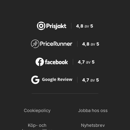
4,8
av
5
4,8
av
5
4,7
av
5
4,7
av
5
Cookiepolicy
Jobba hos oss
Köp- och
Nyhetsbrev