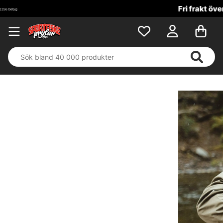
Fri frakt över 699 kr!
Buy more, Pay less!
Ta 3, betala för 2
på heta fiskedrag →