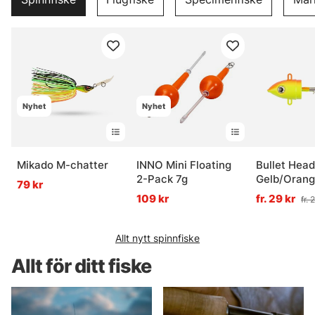
Nyhet
Nyhet
Mikado M-chatter
INNO Mini Floating
Bullet Head
2-Pack 7g
Gelb/Oran
79 kr
109 kr
fr. 29 kr
fr. 
Allt nytt spinnfiske
Allt för ditt fiske