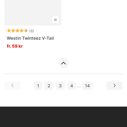
Betyg:
4.5 utav 5 stjärnor
(6)
Westin Twinteez V-Tail
fr. 59 kr
1
2
3
4
...
14