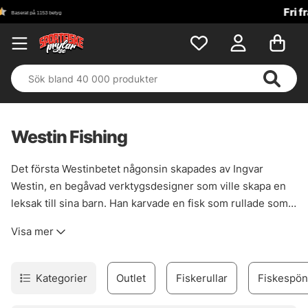
Fri frakt över 699 kr!
Westin Fishing
Det första Westinbetet någonsin skapades av Ingvar
Westin, en begåvad verktygsdesigner som ville skapa en
leksak till sina barn. Han karvade en fisk som rullade som
en riktig fisk när dom drog den genom vattnet. Eftersom
Visa mer
den såg ut som ett överdimensionerat gäddbete som
döpte han den till "jätte", Westins Jätte var född och resten
är historia. Idag ägs och drivs Westin av Fairpoint Fishing
Kategorier
Outlet
Fiskerullar
Fiskespön
som är ett Danskt företag som för fanan vidare på bästa
vis, nya färger, nya material men samma själ som Ingvar