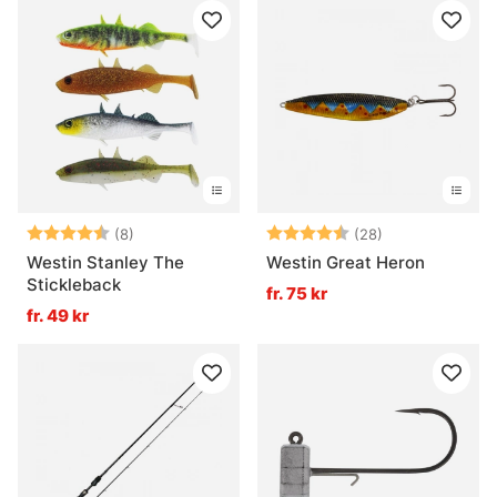
Betyg:
4.6 utav 5 stjärnor
Betyg:
4.4 utav 5 stjä
(8)
(28)
Westin Stanley The
Westin Great Heron
Stickleback
fr. 75 kr
fr. 49 kr