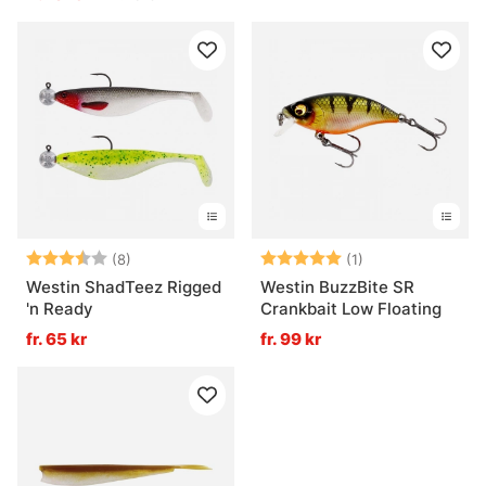
Betyg:
3.8 utav 5 stjärnor
Betyg:
5.0 utav 5 stjär
(8)
(1)
Westin ShadTeez Rigged
Westin BuzzBite SR
'n Ready
Crankbait Low Floating
fr. 65 kr
fr. 99 kr