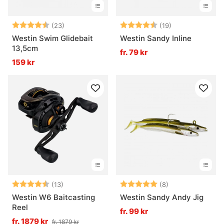
Betyg:
4.9 utav 5 stjärnor
Betyg:
4.9 utav 5 stjä
(23)
(19)
Westin Swim Glidebait
Westin Sandy Inline
13,5cm
fr. 79 kr
159 kr
Betyg:
4.8 utav 5 stjärnor
Betyg:
5.0 utav 5 stjär
(13)
(8)
Westin W6 Baitcasting
Westin Sandy Andy Jig
Reel
fr. 99 kr
fr. 1879 kr
fr. 1879 kr