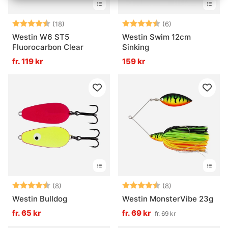
Betyg:
4.6 utav 5 stjärnor
Betyg:
4.7 utav 5 stjär
(18)
(6)
Westin W6 ST5
Westin Swim 12cm
Fluorocarbon Clear
Sinking
fr. 119 kr
159 kr
Betyg:
4.8 utav 5 stjärnor
Betyg:
4.8 utav 5 stjär
(8)
(8)
Westin Bulldog
Westin MonsterVibe 23g
fr. 65 kr
fr. 69 kr
fr. 69 kr