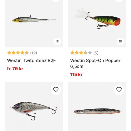
Betyg:
4.3 utav 5 stjärnor
Betyg:
3.6 utav 5 stjär
(19)
(5)
Westin Twitchteez R2F
Westin Spot-On Popper
6,5cm
fr. 79 kr
115 kr