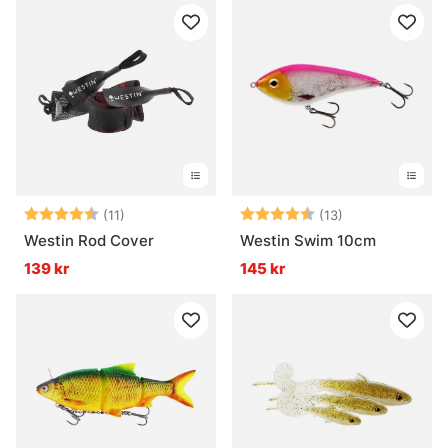
Betyg:
4.5 utav 5 stjärnor
Betyg:
4.8 utav 5 stjä
(11)
(13)
Westin Rod Cover
Westin Swim 10cm
139 kr
145 kr