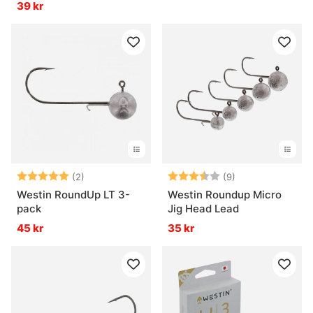
39 kr
Betyg:
5.0 utav 5 stjärnor
Betyg:
3.9 utav 5 stjär
(2)
(9)
Westin RoundUp LT 3-
Westin Roundup Micro
pack
Jig Head Lead
45 kr
35 kr