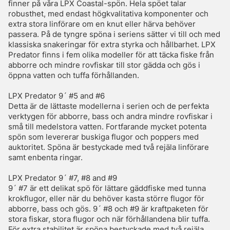
finner på våra LPX Coastal-spön. Hela spöet talar
robusthet, med endast högkvalitativa komponenter och
extra stora linförare om en knut eller härva behöver
passera. På de tyngre spöna i seriens sätter vi till och med
klassiska snakeringar för extra styrka och hållbarhet. LPX
Predator finns i fem olika modeller för att täcka fiske från
abborre och mindre rovfiskar till stor gädda och gös i
öppna vatten och tuffa förhållanden.
LPX Predator 9´ #5 and #6
Detta är de lättaste modellerna i serien och de perfekta
verktygen för abborre, bass och andra mindre rovfiskar i
små till medelstora vatten. Fortfarande mycket potenta
spön som levererar buskiga flugor och poppers med
auktoritet. Spöna är bestyckade med två rejäla linförare
samt enbenta ringar.
LPX Predator 9´ #7, #8 and #9
9´ #7 är ett delikat spö för lättare gäddfiske med tunna
krokflugor, eller när du behöver kasta större flugor för
abborre, bass och gös. 9´ #8 och #9 är kraftpaketen för
stora fiskar, stora flugor och när förhållandena blir tuffa.
För extra stabilitet är spöna bestyckade med två rejäla