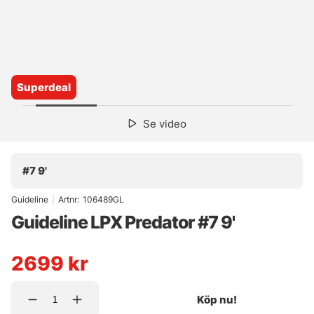
Superdeal
Se video
#7 9'
Guideline
|
Artnr:
106489GL
Guideline LPX Predator #7 9'
2699
kr
Köp nu!