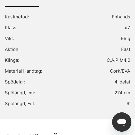
Kastmetod:
Enhands
Klass:
#7
Vikt:
96 g
Aktion:
Fast
Klinga:
C.A.P M4.0
Material Handtag:
Cork/EVA
Spödelar:
4-delat
Spölängd, cm:
274 cm
Spölängd, Fot:
9'