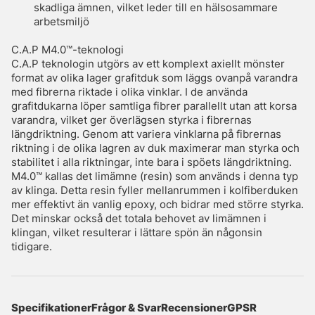
skadliga ämnen, vilket leder till en hälsosammare
arbetsmiljö
C.A.P M4.0™-teknologi
C.A.P teknologin utgörs av ett komplext axiellt mönster
format av olika lager grafitduk som läggs ovanpå varandra
med fibrerna riktade i olika vinklar. I de använda
grafitdukarna löper samtliga fibrer parallellt utan att korsa
varandra, vilket ger överlägsen styrka i fibrernas
längdriktning. Genom att variera vinklarna på fibrernas
riktning i de olika lagren av duk maximerar man styrka och
stabilitet i alla riktningar, inte bara i spöets längdriktning.
M4.0™ kallas det limämne (resin) som används i denna typ
av klinga. Detta resin fyller mellanrummen i kolfiberduken
mer effektivt än vanlig epoxy, och bidrar med större styrka.
Det minskar också det totala behovet av limämnen i
klingan, vilket resulterar i lättare spön än någonsin
tidigare.
Specifikationer
Frågor & Svar
Recensioner
GPSR