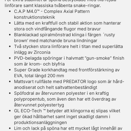
linförare samt klassiska tvåbenta snake-ringar.
C.A.P M4.0™ - Complex Axial Pattern
konstruktionsteknik
Lätta med en kraftfull och stabil aktion som hanterar
stora och vindfångande flugor med bravur
Blanklackad spiralmönstrad klinga i färgen ´rusty
brown’ med matchande bruna lindningar
Två stycken stora linförare helt i titan med superlätta
inlägg av Zirconia
PVD-belagda spöringar i halvmatt ”gun-smoke” finish
som är krom- och blyfria
Super Grade korkhandtag med frontförstärkning av
EVA, total längd 200 mm
Mattsvart rullfäste med PREDATOR logo som är hård-
anodiserat och helt saltvattenbeständigt
Spöfodral av återvunnen polyester i en kraftig
polypropentub, som även den har ett överdrag av
återvunnet polyestertyg
GL ECO-Tech ™ betyder att klingorna ej slipas vilket
ger ökad hållbarhet samt inget skadligt damm i
produktionsanläggningen
Lim och lack på spöna har ett mycket lågt innehåll av