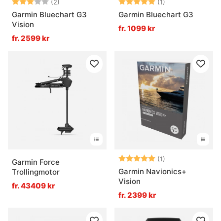
Betyg:
3.0 utav 5 stjärnor
Betyg:
5.0 utav 5 stjär
(2)
(1)
Garmin Bluechart G3
Garmin Bluechart G3
Vision
fr. 1099 kr
fr. 2599 kr
Betyg:
5.0 utav 5 stjär
(1)
Garmin Force
Garmin Navionics+
Trollingmotor
Vision
fr. 43409 kr
fr. 2399 kr