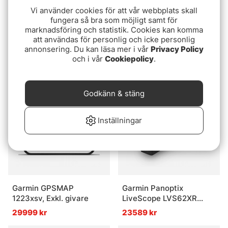
Vi använder cookies för att vår webbplats skall
fungera så bra som möjligt samt för
marknadsföring och statistik. Cookies kan komma
Garmin Striker 4
Garmin GPSMAP 923xsv,
att användas för personlig och icke personlig
Portabelt Kit
Exkl. givare
annonsering. Du kan läsa mer i vår
Privacy Policy
och i vår
Cookiepolicy
.
2899 kr
17739 kr
Godkänn & stäng
Inställningar
Garmin GPSMAP
Garmin Panoptix
1223xsv, Exkl. givare
LiveScope LVS62XR
endast givare
29999 kr
23589 kr