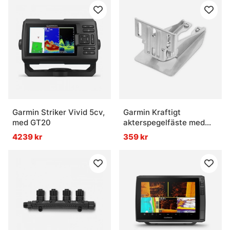
Garmin Striker Vivid 5cv,
Garmin Kraftigt
med GT20
akterspegelfäste med
stänkskydd (4/8/12-
4239 kr
359 kr
poliga givare)