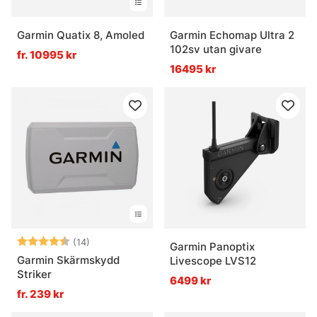
Garmin Quatix 8, Amoled
Garmin Echomap Ultra 2
102sv utan givare
fr. 10995 kr
16495 kr
Betyg:
4.6 utav 5 stjärnor
(14)
Garmin Panoptix
Garmin Skärmskydd
Livescope LVS12
Striker
6499 kr
fr. 239 kr