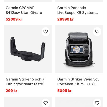
Garmin GPSMAP
Garmin Panoptix
8412xsv Utan Givare
LiveScope XR System
LVS62XR & GLS10
52699 kr
28999 kr
Garmin Striker 5 och 7
Garmin Striker Vivid 5cv
lutning/vridbart fäste
Portabelt Kit m. GT8HW-
IF
299 kr
5095 kr