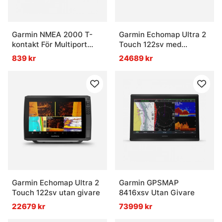
Garmin NMEA 2000 T-
Garmin Echomap Ultra 2
kontakt För Multiport
Touch 122sv med
4st-T
givaren GT56UHD
839 kr
24689 kr
Garmin Echomap Ultra 2
Garmin GPSMAP
Touch 122sv utan givare
8416xsv Utan Givare
22679 kr
73999 kr