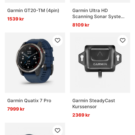
Garmin GT20-TM (4pin)
Garmin Ultra HD
Scanning Sonar System
1539 kr
Med GT34UHD-TM-
8109 kr
Givare
Garmin Quatix 7 Pro
Garmin SteadyCast
Kurssensor
7999 kr
2369 kr