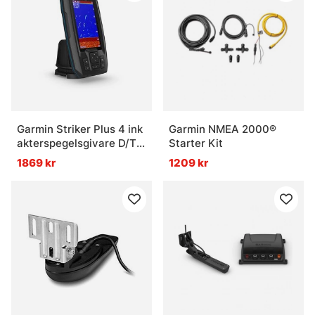
Garmin Striker Plus 4 ink
Garmin NMEA 2000®
akterspegelsgivare D/T
Starter Kit
77/200kHz 4pin
1869 kr
1209 kr