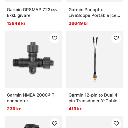
Garmin GPSMAP 723xsv,
Garmin Panoptix
Exkl. givare
LiveScope Portable Ice
Fishing Kit
13849 kr
26649 kr
Garmin NMEA 2000® T-
Garmin 12-pin to Dual 4-
connector
pin Transducer Y-Cable
239 kr
419 kr