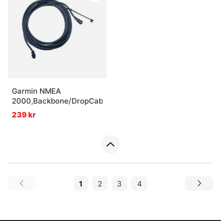
Garmin NMEA
2000,Backbone/DropCable,0,3m
239 kr
1
2
3
4