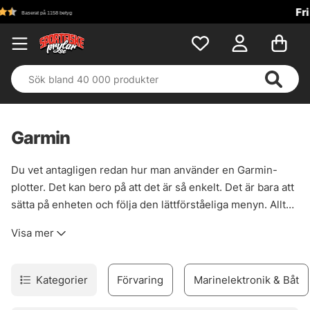
Fri frakt över 699 kr!
Garmin
Du vet antagligen redan hur man använder en Garmin-
plotter. Det kan bero på att det är så enkelt. Det är bara att
sätta på enheten och följa den lättförståeliga menyn. Allt
finns nära till hands så att du snabbt och enkelt kan
Visa mer
planera din rutt och bestämma kursen. De flesta Garmin-
echoMAP™- och GPSMAP®-plottrarna finns med inbyggda
ekolodsfunktioner. De innehåller avancerat HD-ID™-
Kategorier
Förvaring
Marinelektronik & Båt
ekolod, CHIRP-ekolod och Garmin ClearVü™ och SideVü™,
som ger de skarpaste ekolodsbilderna på sjön. Panoptix
™