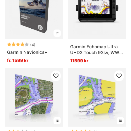
Betyg:
4.0 utav 5 stjärnor
(4)
Garmin Echomap Ultra
Garmin Navionics+
UHD2 Touch 92sv, WW
w/GT56 XDCR
fr. 1599 kr
11599 kr