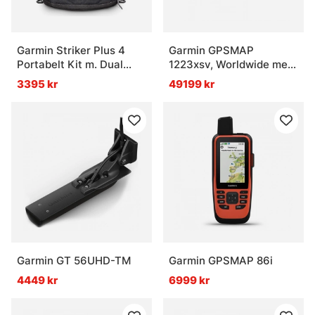
Garmin Striker Plus 4
Garmin GPSMAP
Portabelt Kit m. Dual
1223xsv, Worldwide med
Beam
GMR 18HD+
3395 kr
49199 kr
Garmin GT 56UHD-TM
Garmin GPSMAP 86i
4449 kr
6999 kr