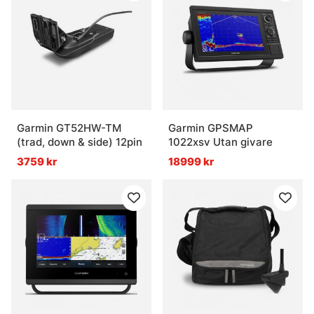
Garmin GT52HW-TM
Garmin GPSMAP
(trad, down & side) 12pin
1022xsv Utan givare
3759 kr
18999 kr