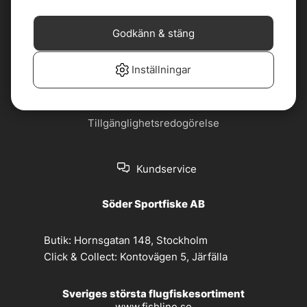
Cookiepolicy
Jobba hos oss
Godkänn & stäng
Köp- och
Nyhetsbrev
leveransvillkor
Inställningar
Om oss
Privacy policy
Tillgänglighetsredogörelse
Kundservice
Söder Sportfiske AB
Butik:
Hornsgatan 148, Stockholm
Click & Collect:
Kontovägen 5, Järfälla
Sveriges största flugfiskesortiment
www.fishline.se