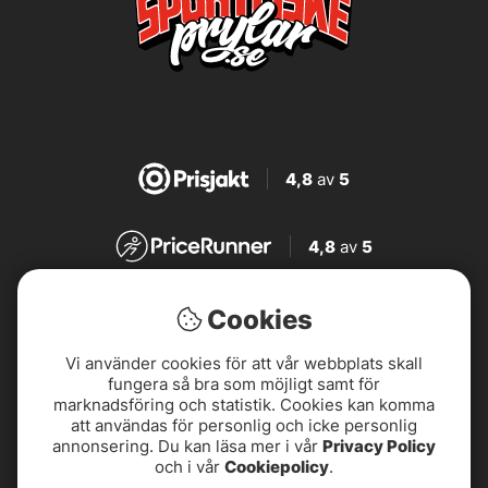
4,8
av
5
4,8
av
5
4,7
av
5
Cookies
Vi använder cookies för att vår webbplats skall
4,7
av
5
fungera så bra som möjligt samt för
marknadsföring och statistik. Cookies kan komma
att användas för personlig och icke personlig
annonsering. Du kan läsa mer i vår
Privacy Policy
och i vår
Cookiepolicy
.