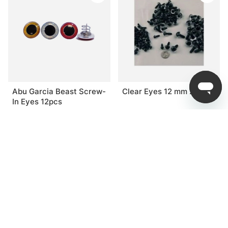
Abu Garcia Beast Screw-
Clear Eyes 12 mm 2st
In Eyes 12pcs
69 kr
9 kr
89 kr