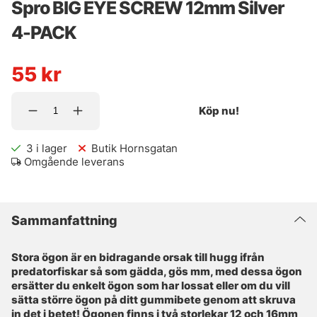
Spro BIG EYE SCREW 12mm Silver
4-PACK
55
kr
Köp nu!
3
i lager
Butik Hornsgatan
Omgående leverans
Sammanfattning
Stora ögon är en bidragande orsak till hugg ifrån
predatorfiskar så som gädda, gös mm, med dessa ögon
ersätter du enkelt ögon som har lossat eller om du vill
sätta större ögon på ditt gummibete genom att skruva
in det i betet! Ögonen finns i två storlekar 12 och 16mm