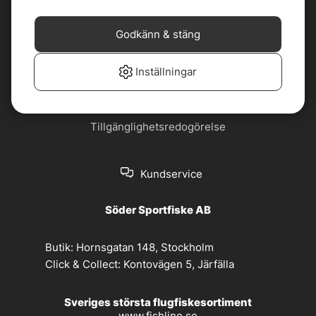
Cookiepolicy
Jobba hos oss
Godkänn & stäng
Köp- och
Nyhetsbrev
leveransvillkor
Inställningar
Om oss
Privacy policy
Tillgänglighetsredogörelse
Kundservice
Söder Sportfiske AB
Butik:
Hornsgatan 148, Stockholm
Click & Collect:
Kontovägen 5, Järfälla
Sveriges största flugfiskesortiment
www.fishline.se