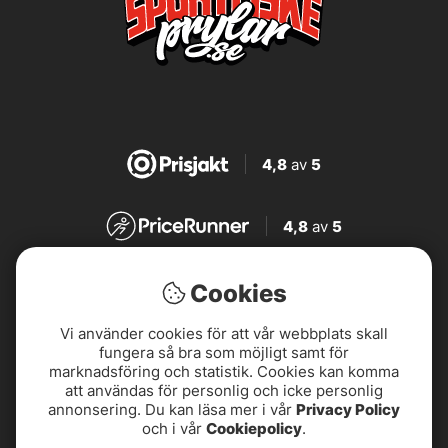
4,8
av
5
4,8
av
5
4,7
av
5
Cookies
Vi använder cookies för att vår webbplats skall
4,7
av
5
fungera så bra som möjligt samt för
marknadsföring och statistik. Cookies kan komma
att användas för personlig och icke personlig
annonsering. Du kan läsa mer i vår
Privacy Policy
och i vår
Cookiepolicy
.