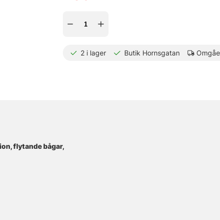
2
i lager
Butik Hornsgatan
Omgåen
on, flytande bågar,