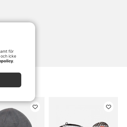
samt för
 och icke
epolicy
.