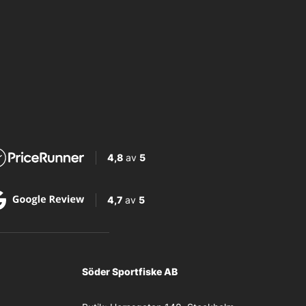
4,8
av
5
4,7
av
5
Söder Sportfiske AB