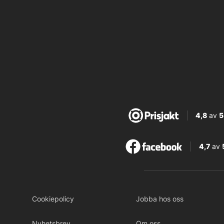
4,8
av
5
4,7
av
Cookiepolicy
Jobba hos oss
Nyhetsbrev
Om oss