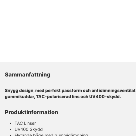
Sammanfattning
Snygg design, med perfekt passform och antidimningsventilati
gummikuddar, TAC-polariserad lins och UV400-skydd.
Produktinformation
TAC Linser
UV400 Skydd
Flytande båge med gummidämpning