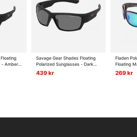
Floating
Savage Gear Shades Floating
Fladen Pol
s - Amber
Polarized Sunglasses - Dark
Floating M
Grey (Sunny)
Lens
439 kr
269 kr