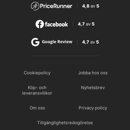
4,8
av
5
4,7
av
5
4,7
av
5
Cookiepolicy
Jobba hos oss
Köp- och
Nyhetsbrev
leveransvillkor
Om oss
Privacy policy
Tillgänglighetsredogörelse