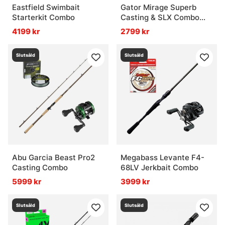
Eastfield Swimbait
Gator Mirage Superb
Starterkit Combo
Casting & SLX Combo
7'3'' 5-25g
4199 kr
2799 kr
Slutsåld
Slutsåld
Abu Garcia Beast Pro2
Megabass Levante F4-
Casting Combo
68LV Jerkbait Combo
5999 kr
3999 kr
Slutsåld
Slutsåld