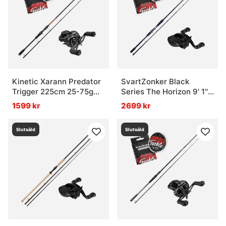
Vad är ett spinnfiskeset?
Vad är ett allround-set?
Vad är fördelen med att välja ett färdigt set?
Kinetic Xarann Predator
SvartZonker Black
Trigger 225cm 25-75g
Series The Horizon 9' 1''
Combo
Casting Combo - 400g
Vad är skillnaden mellan artanpassade set och
1599 kr
2699 kr
allround-set?
Slutsåld
Slutsåld