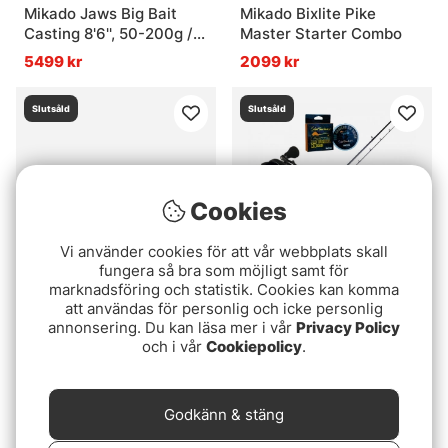
Mikado Jaws Big Bait
Mikado Bixlite Pike
Casting 8'6'', 50-200g /
Master Starter Combo
Svivlo Combo
5499 kr
2099 kr
Slutsåld
Slutsåld
Cookies
Vi använder cookies för att vår webbplats skall
fungera så bra som möjligt samt för
marknadsföring och statistik. Cookies kan komma
att användas för personlig och icke personlig
Abu Garcia Fast Attack
Claes Claesson Team
annonsering. Du kan läsa mer i vår
Privacy Policy
Casting Combo Pro 210
Svartzonker PikeFight
och i vår
Cookiepolicy
.
20-70g Pike
Combo 2020
1799 kr
3499 kr
Slutsåld
Slutsåld
Godkänn & stäng