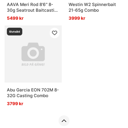
AAVA Meri Rod 8'6'' 8-
Westin W2 Spinnerbait
30g Seatrout Baitcasting
21-65g Combo
Combo
5499 kr
3999 kr
Slutsåld
Abu Garcia EON 702M 8-
32G Casting Combo
3799 kr