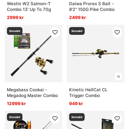
Westin W2 Salmon-T
Daiwa Prorex S Bait -
Combo 13' Up To 70g
8'2'' 150G Pike Combo
2999 kr
2499 kr
Slutsåld
Slutsåld
Megabass Cookai -
Kinetic HellCat CL
Megadog Master Combo
Trigger Combo
12999 kr
949 kr
Slutsåld
Slutsåld