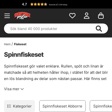
Fri
Baserat på 1158 betyg
Hem
Fiskeset
Spinnfiskeset
Spinnfiskeset gör valet enklare. Rullen, spöt och linan är
matchade så att helheten håller ihop, i stället för att det blir
en lös blandning av delar som nästan passar. Här finns set
i flera prislägen, från enkla paket för den som vill komma
Visa mer
igång till mer påkostade kombinationer för fiskare som
redan vet vad som känns rätt i handen.
Sortimentet är uppdelat för att spara tid. Välj artfilter till
Kategorier
Spinnfiskeset Abborre
Spinnfiske
vänster om målet är abborre, gädda, havsöring eller något