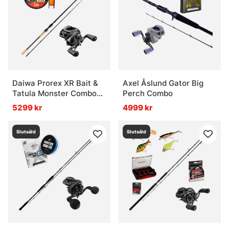
Daiwa Prorex XR Bait &
Axel Åslund Gator Big
Tatula Monster Combo
Perch Combo
8'6'' 220g
5299 kr
4999 kr
Slutsåld
Slutsåld