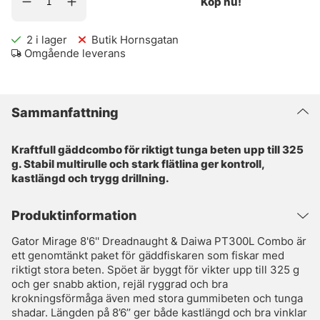
Köp nu!
2
i lager
Butik Hornsgatan
Omgående leverans
Sammanfattning
Kraftfull gäddcombo för riktigt tunga beten upp till 325
g. Stabil multirulle och stark flätlina ger kontroll,
kastlängd och trygg drillning.
Produktinformation
Gator Mirage 8'6'' Dreadnaught & Daiwa PT300L Combo är
ett genomtänkt paket för gäddfiskaren som fiskar med
riktigt stora beten. Spöet är byggt för vikter upp till 325 g
och ger snabb aktion, rejäl ryggrad och bra
krokningsförmåga även med stora gummibeten och tunga
shadar. Längden på 8’6’’ ger både kastlängd och bra vinklar