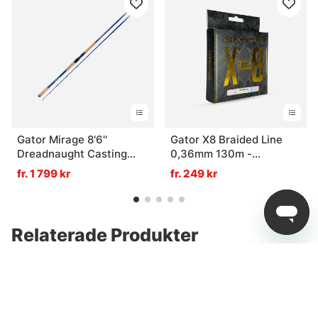
Gator Mirage 8'6''
Gator X8 Braided Line
Dreadnaught Casting
0,36mm 130m -
80-325g
Black/White
fr. 1 799 kr
fr. 249 kr
Relaterade Produkter