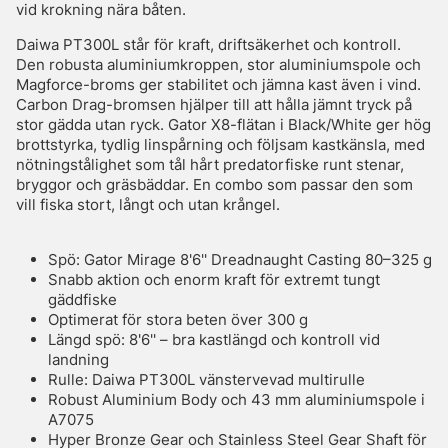
vid krokning nära båten.
Daiwa PT300L står för kraft, driftsäkerhet och kontroll.
Den robusta aluminiumkroppen, stor aluminiumspole och
Magforce-broms ger stabilitet och jämna kast även i vind.
Carbon Drag-bromsen hjälper till att hålla jämnt tryck på
stor gädda utan ryck. Gator X8-flätan i Black/White ger hög
brottstyrka, tydlig linspårning och följsam kastkänsla, med
nötningstålighet som tål hårt predatorfiske runt stenar,
bryggor och gräsbäddar. En combo som passar den som
vill fiska stort, långt och utan krångel.
Spö: Gator Mirage 8'6'' Dreadnaught Casting 80–325 g
Snabb aktion och enorm kraft för extremt tungt
gäddfiske
Optimerat för stora beten över 300 g
Längd spö: 8'6'' – bra kastlängd och kontroll vid
landning
Rulle: Daiwa PT300L vänstervevad multirulle
Robust Aluminium Body och 43 mm aluminiumspole i
A7075
Hyper Bronze Gear och Stainless Steel Gear Shaft för