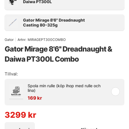
Gator
|
Artnr:
MIRAGEPT300COMBO
Gator Mirage 8'6'' Dreadnaught &
Daiwa PT300L Combo
Tillval:
Spola min rulle (köp ihop med rulle och
lina)
169 kr
3299
kr