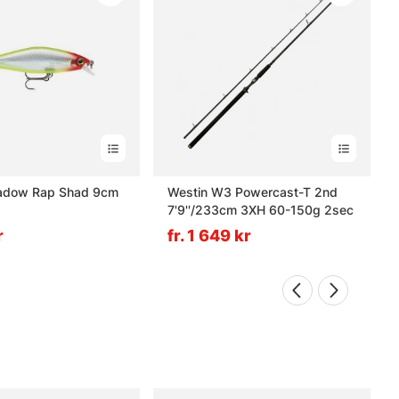
adow Rap Shad 9cm
Westin W3 Powercast-T 2nd
7'9''/233cm 3XH 60-150g 2sec
r
fr. 1 649 kr