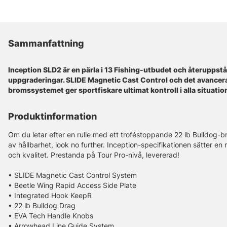
Sammanfattning
Inception SLD2 är en pärla i 13 Fishing-utbudet och återuppst
uppgraderingar. SLIDE Magnetic Cast Control och det avancer
bromssystemet ger sportfiskare ultimat kontroll i alla situatio
Produktinformation
Om du letar efter en rulle med ett troféstoppande 22 lb Bulldog-br
av hållbarhet, look no further. Inception-specifikationen sätter en 
och kvalitet. Prestanda på Tour Pro-nivå, levererad!
• SLIDE Magnetic Cast Control System
• Beetle Wing Rapid Access Side Plate
• Integrated Hook KeepR
• 22 lb Bulldog Drag
• EVA Tech Handle Knobs
• Arrowhead Line Guide System