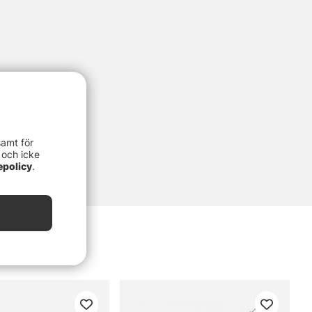
samt för
 och icke
epolicy
.