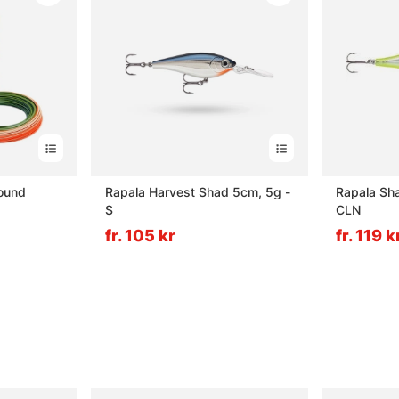
bound
Rapala Harvest Shad 5cm, 5g -
Rapala Sh
S
CLN
fr. 105 kr
fr. 119 k