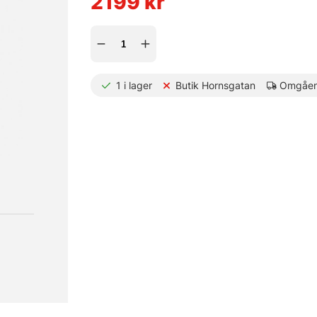
2199
kr
1
i lager
Butik Hornsgatan
Omgåen