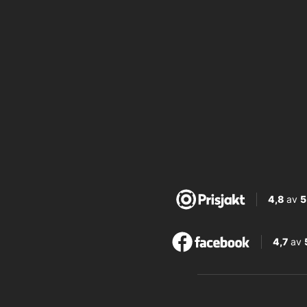
4,8
av
5
4,7
av