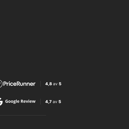
4,8
av
5
4,7
av
5