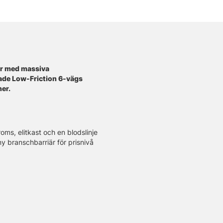
år med massiva
ade Low-Friction 6-vägs
ner.
oms, elitkast och en blodslinje
ny branschbarriär för prisnivå