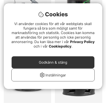
Cookies
Vi använder cookies för att vår webbplats skall
fungera så bra som möjligt samt för
marknadsföring och statistik. Cookies kan komma
att användas för personlig och icke personlig
Shimano Ultegra XSE
Sonik Xtractor+ 5000
annonsering. Du kan läsa mer i vår
Privacy Policy
3500 Competition
Extra Spool
och i vår
Cookiepolicy
.
1899 kr
199 kr
Slutsåld
Slutsåld
Godkänn & stäng
Inställningar