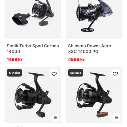
När passar en big pit-rulle bäst?
Vad är skillnaden mellan baitrunner och
karprulle?
Sonik Turbo Spod Carbon
Shimano Power Aero
14000
XSC 14000 PG
1499 kr
4999 kr
Slutsåld
Slutsåld