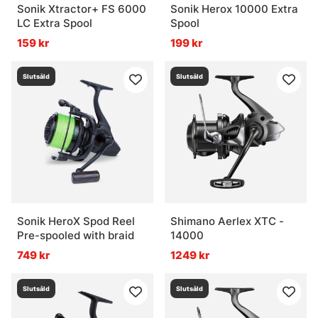
Sonik Xtractor+ FS 6000
Sonik Herox 10000 Extra
LC Extra Spool
Spool
159 kr
199 kr
Slutsåld
Slutsåld
Sonik HeroX Spod Reel
Shimano Aerlex XTC -
Pre-spooled with braid
14000
749 kr
1249 kr
Slutsåld
Slutsåld