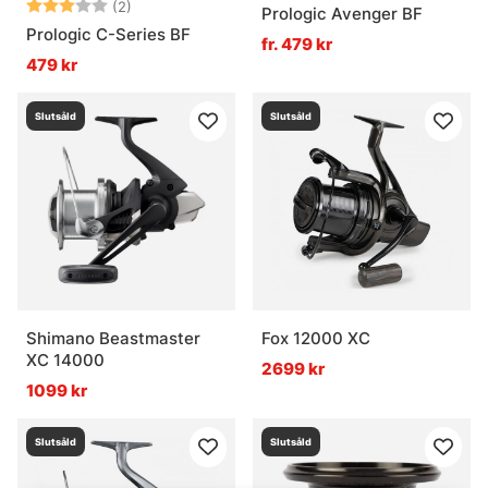
Betyg:
3.0 utav 5 stjärnor
(2)
Prologic Avenger BF
Prologic C-Series BF
fr. 479 kr
479 kr
Slutsåld
Slutsåld
Shimano Beastmaster
Fox 12000 XC
XC 14000
2699 kr
1099 kr
Slutsåld
Slutsåld