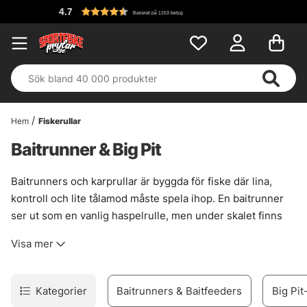
4.7
Baserat på 1153 betyg
Hem
Fiskerullar
Baitrunner & Big Pit
Baitrunners och karprullar är byggda för fiske där lina,
kontroll och lite tålamod måste spela ihop. En baitrunner
ser ut som en vanlig haspelrulle, men under skalet finns
två bromslägen som gör stor skillnad när fisken tar betet
Visa mer
och vill dra iväg. Frispolen släpper ut lina med mycket lätt
motstånd, sedan tar huvudbromsen över när mothugget
ska sättas. Smidigt. Och väldigt praktiskt.
Kategorier
Baitrunners & Baitfeeders
Big Pit
Karprullar, ofta i big pit-format, passar när kastlängd och