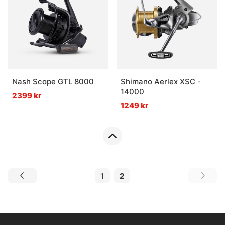
Nash Scope GTL 8000
Shimano Aerlex XSC -
14000
2399 kr
1249 kr
1
2