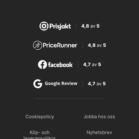
4,8
av
5
4,8
av
5
4,7
av
5
4,7
av
5
Cookiepolicy
Jobba hos oss
Köp- och
Nyhetsbrev
leveransvillkor