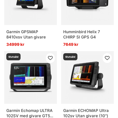
Garmin GPSMAP
Humminbird Helix 7
8410xsv Utan givare
CHIRP SI GPS G4
34999 kr
7649 kr
Slutsåld
Slutsåld
Garmin Echomap ULTRA
Garmin ECHOMAP Ultra
102SV med givare GT56-
102sv Utan givare (10'')