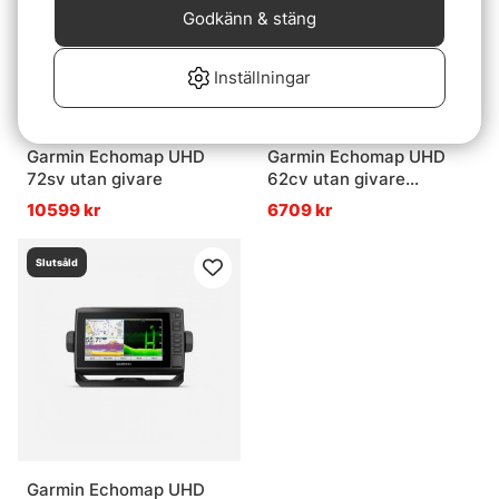
Godkänn & stäng
Inställningar
Garmin Echomap UHD
Garmin Echomap UHD
72sv utan givare
62cv utan givare
Adapterkabel 8 pin ingår
10599 kr
6709 kr
Slutsåld
Garmin Echomap UHD