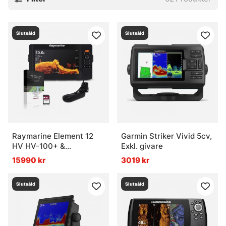
Slutsåld
Slutsåld
Raymarine Element 12
Garmin Striker Vivid 5cv,
HV HV-100+ &
Exkl. givare
LightHouse Sjökort
15990 kr
3019 kr
Northern Europe
Slutsåld
Slutsåld