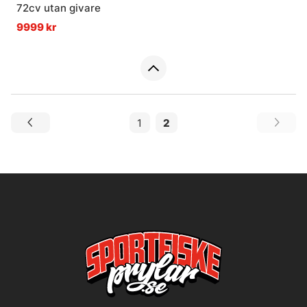
72cv utan givare
9999 kr
1
2