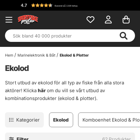
Fri 
Baserat på 1158 betyg
Hem
Marinelektronik & Båt
Ekolod & Plotter
Ekolod
Stort utbud av ekolod för all typ av fiske från alla stora
aktörer! Klicka
här
om du vill se vårt utbud av
kombinationsprodukter (ekolod & plotter).
Kategorier
Ekolod
Komboenhet Ekolod & Plo
Filter
62
Produkter