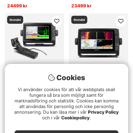
UHD
24499 kr
23499 kr
Slutsåld
Slutsåld
Cookies
Betyg:
5.0 utav 5 stjärnor
(1)
Garmin Echomap UHD
Garmin Echomap UHD
92sv utan givare
Vi använder cookies för att vår webbplats skall
72cv med givare GT24
Adapterkabel 8 pin ingår
12859 kr
fungera så bra som möjligt samt för
7499 kr
marknadsföring och statistik. Cookies kan komma
att användas för personlig och icke personlig
annonsering. Du kan läsa mer i vår
Privacy Policy
Slutsåld
Slutsåld
och i vår
Cookiepolicy
.