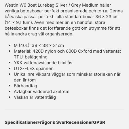
Westin W6 Boat Lurebag Silver / Grey Medium håller
vanliga betesboxar perfekt organiserade och torra. Denna
båtväska passar perfekt i alla standardboxar 36 x 23 cm
(14 x 9,1 tum). Även med mer än en handfull stora
betesboxar finns det fortfarande gott om utrymme för att
hålla andra drag väl organiserade.
M (40L): 39 x 38 x 31cm
Material: 420D nylon och 600D Oxford med vattentät
TPU-beläggning
YKK vattenavvisande blixtlås
UTX-FLEX spännen
Unika inre vikbara väggar som minskar storleken när
den är tom
Bärhandtag
Avtagbar vadderad axelrem
Väskan är vattentålig
Specifikationer
Frågor & Svar
Recensioner
GPSR