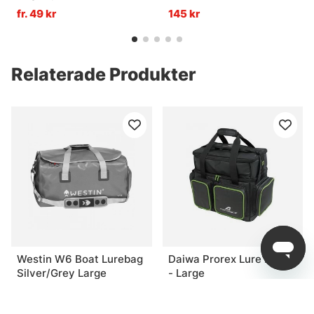
Grey/Clear
fr. 49 kr
145 kr
Relaterade Produkter
Westin W6 Boat Lurebag
Daiwa Prorex Lure Bag 3
Silver/Grey Large
- Large
1 499 kr
1 099 kr