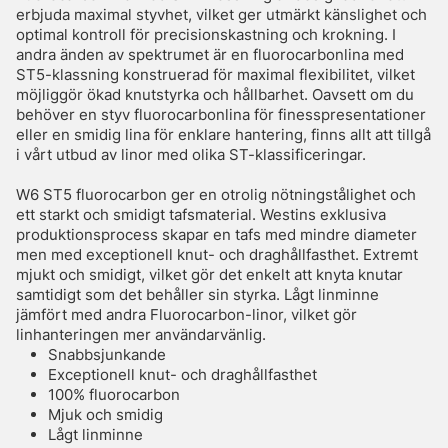
erbjuda maximal styvhet, vilket ger utmärkt känslighet och
optimal kontroll för precisionskastning och krokning. I
andra änden av spektrumet är en fluorocarbonlina med
ST5-klassning konstruerad för maximal flexibilitet, vilket
möjliggör ökad knutstyrka och hållbarhet. Oavsett om du
behöver en styv fluorocarbonlina för finesspresentationer
eller en smidig lina för enklare hantering, finns allt att tillgå
i vårt utbud av linor med olika ST-klassificeringar.
W6 ST5 fluorocarbon ger en otrolig nötningstålighet och
ett starkt och smidigt tafsmaterial. Westins exklusiva
produktionsprocess skapar en tafs med mindre diameter
men med exceptionell knut- och draghållfasthet. Extremt
mjukt och smidigt, vilket gör det enkelt att knyta knutar
samtidigt som det behåller sin styrka. Lågt linminne
jämfört med andra Fluorocarbon-linor, vilket gör
linhanteringen mer användarvänlig.
Snabbsjunkande
Exceptionell knut- och draghållfasthet
100% fluorocarbon
Mjuk och smidig
Lågt linminne