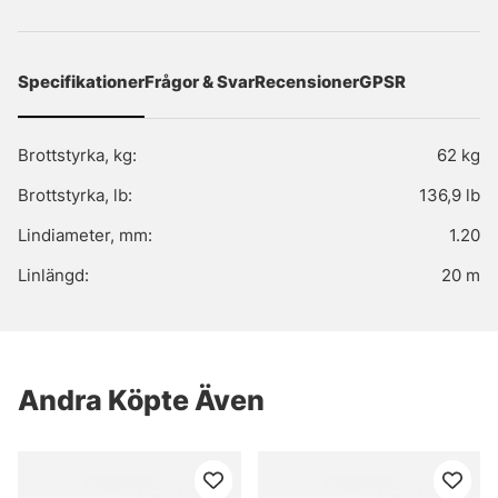
Specifikationer
Frågor & Svar
Recensioner
GPSR
Brottstyrka, kg:
62 kg
Brottstyrka, lb:
136,9 lb
Lindiameter, mm:
1.20
Linlängd:
20 m
Andra Köpte Även