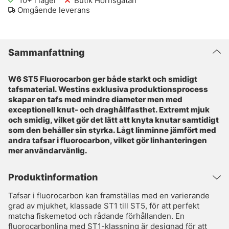
10+
i lager
Butik Hornsgatan
Omgående leverans
Sammanfattning
W6 ST5 Fluorocarbon ger både starkt och smidigt
tafsmaterial. Westins exklusiva produktionsprocess
skapar en tafs med mindre diameter men med
exceptionell knut- och draghållfasthet. Extremt mjuk
och smidig, vilket gör det lätt att knyta knutar samtidigt
som den behåller sin styrka. Lågt linminne jämfört med
andra tafsar i fluorocarbon, vilket gör linhanteringen
mer användarvänlig.
Produktinformation
Tafsar i fluorocarbon kan framställas med en varierande
grad av mjukhet, klassade ST1 till ST5, för att perfekt
matcha fiskemetod och rådande förhållanden. En
fluorocarbonlina med ST1-klassning är designad för att