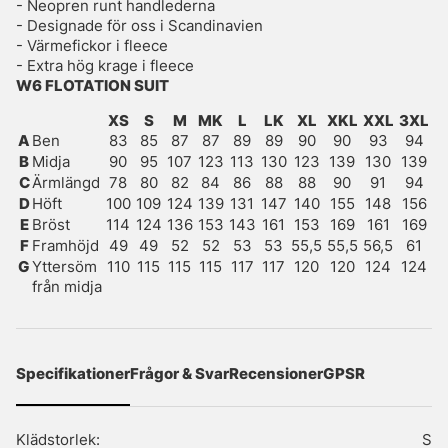
- Neopren runt handlederna
- Designade för oss i Scandinavien
- Värmefickor i fleece
- Extra hög krage i fleece
W6 FLOTATION SUIT
XS
S
M
MK
L
LK
XL
XKL
XXL
3XL
A
Ben
83
85
87
87
89
89
90
90
93
94
B
Midja
90
95
107
123
113
130
123
139
130
139
C
Ärmlängd
78
80
82
84
86
88
88
90
91
94
D
Höft
100
109
124
139
131
147
140
155
148
156
E
Bröst
114
124
136
153
143
161
153
169
161
169
F
Framhöjd
49
49
52
52
53
53
55,5
55,5
56,5
61
G
Yttersöm
110
115
115
115
117
117
120
120
124
124
från midja
Specifikationer
Frågor & Svar
Recensioner
GPSR
Klädstorlek:
S