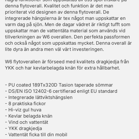
denna flytoverall. Kvalitet och funktion är det man
prioriterat vid designen av denna flytoverall. De
integrerade hängslerna är tex något man uppskattar en
varm dag på sjön. Men de dagar vädret är riktigt tufft som
uppskattar man de vattentäta material som används vid
tillverkningen av W6 overallen. Den perfekta passformen
och också något som uppskattas mycket. Denna overall är
lite dyra än andra men väl värt investeringen.
W6 flytoverallen är förseed med kvalitets dragkjedja från
YKK och har kevlarbelagda knän för extra hållbarhet.
- PU coated 189Tx320D Tasion taperade sömmar
- DS/EN ISO 12402-6 certifierad enligt EU standard
- Integrerade lättviktshängslen
- 8 praktiska fickor
- Hi-viz gul huva
- Kevlar belagda knän
- Vind och vattentät
- YKK dragkjedja
- Vattentät ficka till din mobil