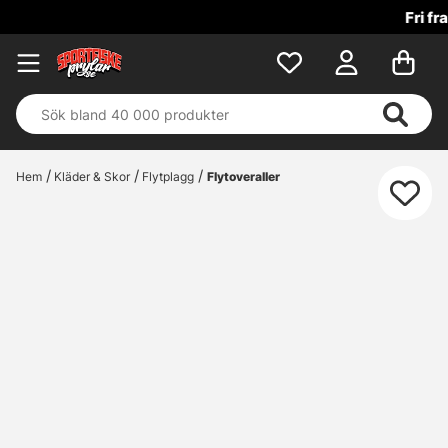
Fri frakt över 699 kr!
Hem
Kläder & Skor
Flytplagg
Flytoveraller