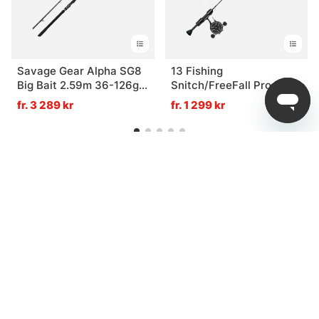
Savage Gear Alpha SG8
13 Fishing
Big Bait 2.59m 36-126g
Snitch/FreeFall Pro Inline
2P S
Ice Combo
fr. 3 289 kr
fr. 1 299 kr
Relaterade Produkter