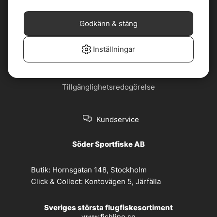
Cookiepolicy
Jobba hos oss
Godkänn & stäng
Köp- och
Nyhetsbrev
leveransvillkor
Inställningar
Om oss
Privacy policy
Tillgänglighetsredogörelse
Kundservice
Söder Sportfiske AB
Butik:
Hornsgatan 148, Stockholm
Click & Collect:
Kontovägen 5, Järfälla
Sveriges största flugfiskesortiment
www.fishline.se