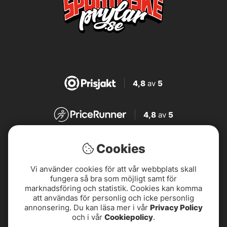
4,8
av
5
4,8
av
5
4,7
av
5
Cookies
Vi använder cookies för att vår webbplats skall
4,7
av
5
fungera så bra som möjligt samt för
marknadsföring och statistik. Cookies kan komma
att användas för personlig och icke personlig
annonsering. Du kan läsa mer i vår
Privacy Policy
och i vår
Cookiepolicy
.