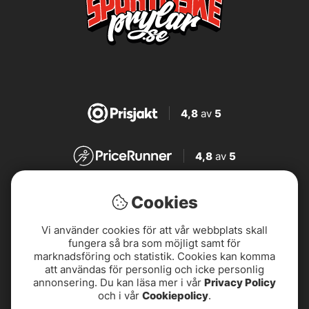
4,8
av
5
4,8
av
5
4,7
av
5
Cookies
Vi använder cookies för att vår webbplats skall
4,7
av
5
fungera så bra som möjligt samt för
marknadsföring och statistik. Cookies kan komma
att användas för personlig och icke personlig
annonsering. Du kan läsa mer i vår
Privacy Policy
och i vår
Cookiepolicy
.