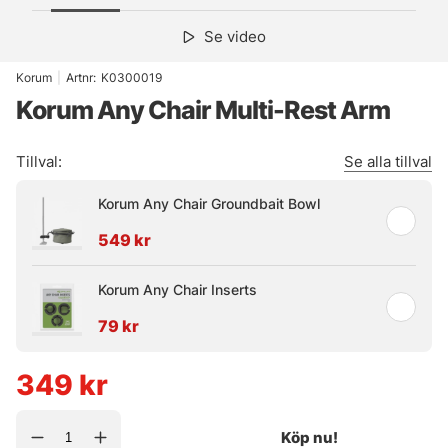
Se video
Korum
|
Artnr:
K0300019
Korum Any Chair Multi-Rest Arm
Tillval:
Se alla tillval
Korum Any Chair Groundbait Bowl
549 kr
Korum Any Chair Inserts
79 kr
349
kr
Köp nu!