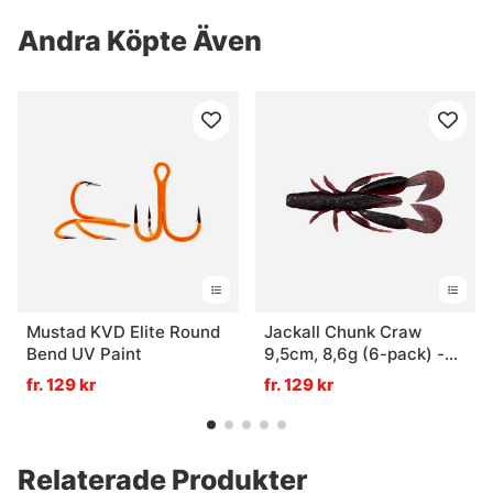
Andra Köpte Även
Mustad KVD Elite Round
Jackall Chunk Craw
Bend UV Paint
9,5cm, 8,6g (6-pack) -
Magic Mad Craw
fr. 129 kr
fr. 129 kr
Relaterade Produkter