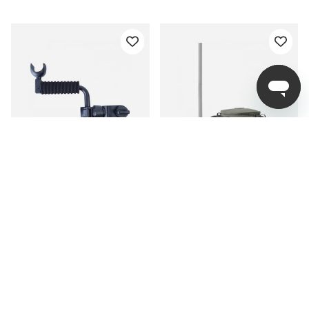
Korum Any Chair Single
Korum Any Chair
Butt Rest
Groundbait Bowl
349 kr
549 kr