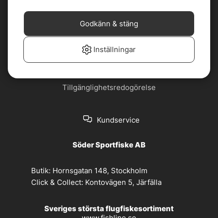
Cookiepolicy
Jobba hos oss
Godkänn & stäng
Köp- och
Nyhetsbrev
leveransvillkor
Inställningar
Om oss
Privacy policy
Tillgänglighetsredogörelse
Kundservice
Söder Sportfiske AB
Butik:
Hornsgatan 148, Stockholm
Click & Collect:
Kontovägen 5, Järfälla
Sveriges största flugfiskesortiment
www.fishline.se