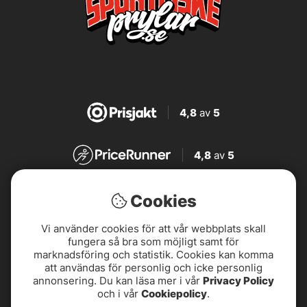
4,8
av
5
4,8
av
5
4,7
av
5
Cookies
Vi använder cookies för att vår webbplats skall
4,7
av
5
fungera så bra som möjligt samt för
marknadsföring och statistik. Cookies kan komma
att användas för personlig och icke personlig
annonsering. Du kan läsa mer i vår
Privacy Policy
och i vår
Cookiepolicy
.