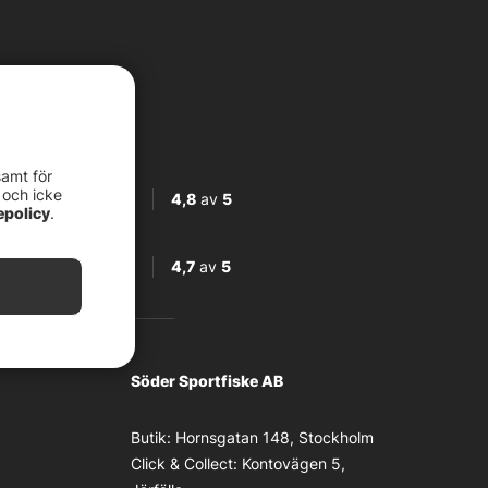
samt för
 och icke
4,8
av
5
epolicy
.
4,7
av
5
Söder Sportfiske AB
Butik:
Hornsgatan 148, Stockholm
Click & Collect:
Kontovägen 5,