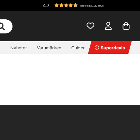
4.7
Baserat på 1153 betyg
Nyheter
Varumärken
Guider
Superdeals