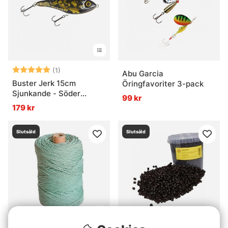
Betyg:
5.0 utav 5 stjärnor
(1)
Abu Garcia
Buster Jerk 15cm
Öringfavoriter 3-pack
Sjunkande - Söder
99 kr
Custom
179 kr
Slutsåld
Slutsåld