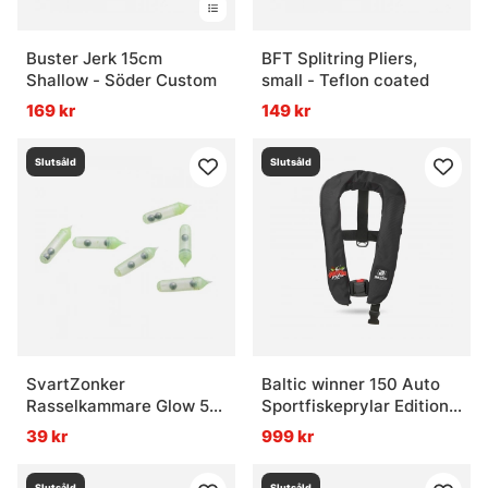
Buster Jerk 15cm
BFT Splitring Pliers,
Shallow - Söder Custom
small - Teflon coated
169 kr
149 kr
Slutsåld
Slutsåld
SvartZonker
Baltic winner 150 Auto
Rasselkammare Glow 5-
Sportfiskeprylar Edition
pack
(Svart)
39 kr
999 kr
Slutsåld
Slutsåld