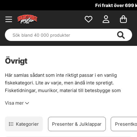
Fri frakt över 699 kr!
Övrigt
Här samlas sådant som inte riktigt passar i en vanlig
fiskekategori. Lite av varje, men ändå inte spretigt.
Fisketidningar, muurikor, material till betesbygge som
glitter, färg och plastisol, plus några av de metoder och
Visa mer
tillbehör som ofta behövs när fisket tar en annan väg än
vanligt spinn eller mete.
För den som vill fylla på med smått men viktigt, eller leta
Kategorier
Presenter & Julklappar
Presentko
sig fram till något mer udda, är den här sidan en bra
startpunkt. Bra grejer för kräftfiske, havsfiske och trolling