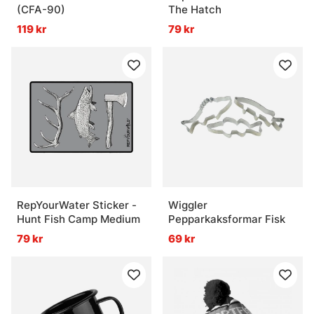
(CFA-90)
The Hatch
119 kr
79 kr
RepYourWater Sticker -
Wiggler
Hunt Fish Camp Medium
Pepparkaksformar Fisk
79 kr
69 kr