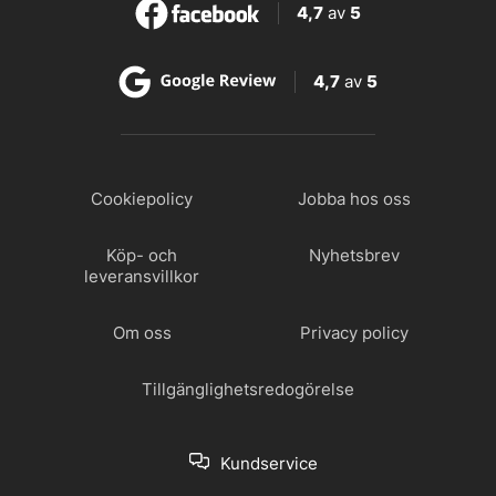
4,7
av
5
4,7
av
5
Cookiepolicy
Jobba hos oss
Köp- och
Nyhetsbrev
leveransvillkor
Om oss
Privacy policy
Tillgänglighetsredogörelse
Kundservice