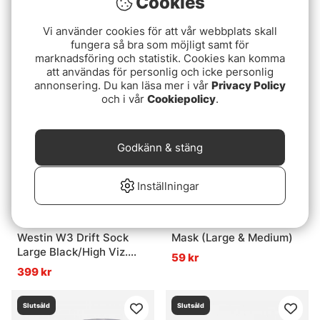
Cookies
Betyg:
4.0 utav 5 stjärnor
(1)
Kräftbete ca. 350gr
Flytlinor kräftmjärdelina
59 kr
Vi använder cookies för att vår webbplats skall
100m
fungera så bra som möjligt samt för
fr. 125 kr
marknadsföring och statistik. Cookies kan komma
att användas för personlig och icke personlig
annonsering. Du kan läsa mer i vår
Privacy Policy
Slutsåld
Slutsåld
och i vår
Cookiepolicy
.
Godkänn & stäng
Inställningar
Westin W3 Drift Sock
Mask (Large & Medium)
Large Black/High Viz.
59 kr
Yellow
399 kr
Slutsåld
Slutsåld