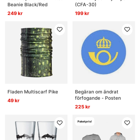
Beanie Black/Red
(CFA-30)
249 kr
199 kr
Fladen Multiscarf Pike
Begäran om ändrat
förfogande - Posten
49 kr
225 kr
Paketpris!