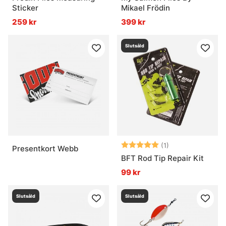
Sticker
Mikael Frödin
259 kr
399 kr
Slutsåld
Betyg:
5.0 utav 5 stjär
(1)
Presentkort Webb
BFT Rod Tip Repair Kit
99 kr
Slutsåld
Slutsåld