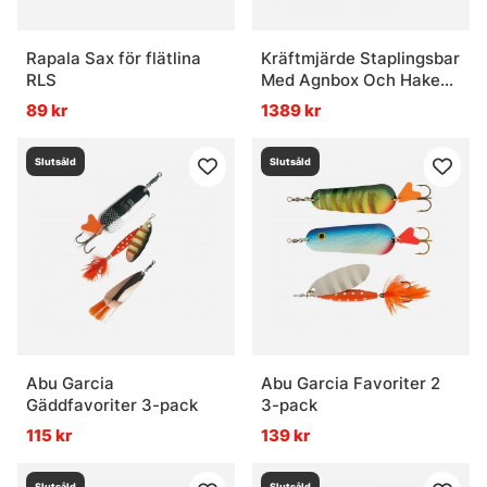
Rapala Sax för flätlina
Kräftmjärde Staplingsbar
RLS
Med Agnbox Och Hake
(10-pack)
89 kr
1389 kr
Slutsåld
Slutsåld
Abu Garcia
Abu Garcia Favoriter 2
Gäddfavoriter 3-pack
3-pack
115 kr
139 kr
Slutsåld
Slutsåld