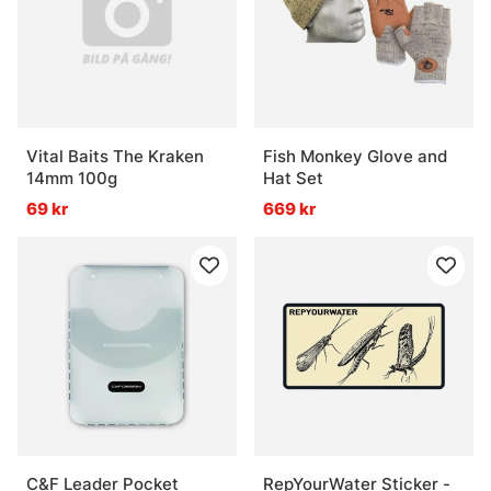
Vad är levande mask bra för?
Vital Baits The Kraken
Fish Monkey Glove and
14mm 100g
Hat Set
69 kr
669 kr
C&F Leader Pocket
RepYourWater Sticker -