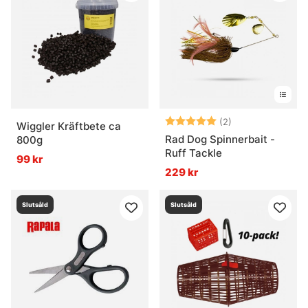
Betyg:
5.0 utav 5 stjär
(2)
Wiggler Kräftbete ca
Rad Dog Spinnerbait -
800g
Ruff Tackle
99 kr
229 kr
Slutsåld
Slutsåld