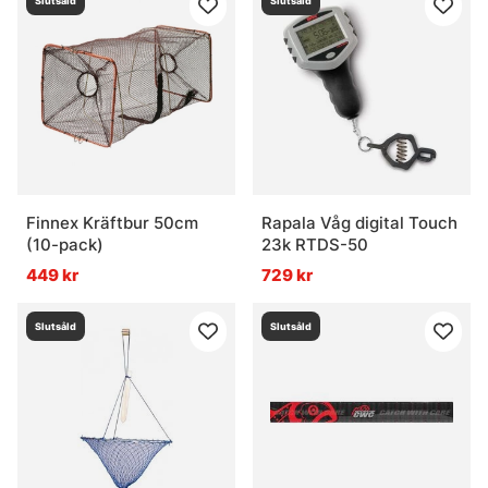
Slutsåld
Slutsåld
Finnex Kräftbur 50cm
Rapala Våg digital Touch
(10-pack)
23k RTDS-50
449 kr
729 kr
Slutsåld
Slutsåld