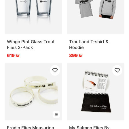
Wingo Pint Glass Trout
Troutland T-shirt &
Flies 2-Pack
Hoodie
619 kr
899 kr
Frödin Flies Measuring
My Salmon Flies By