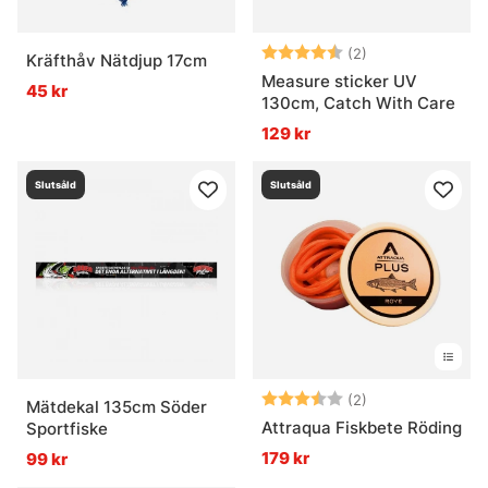
Betyg:
4.5 utav 5 stjär
(2)
Kräfthåv Nätdjup 17cm
Measure sticker UV
45 kr
130cm, Catch With Care
129 kr
Slutsåld
Slutsåld
Betyg:
3.5 utav 5 stjär
(2)
Mätdekal 135cm Söder
Attraqua Fiskbete Röding
Sportfiske
179 kr
99 kr