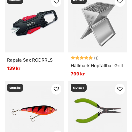
Betyg:
5.0 utav 5 stjär
(1)
Rapala Sax RCDRRLS
Hällmark Hopfällbar Grill
139 kr
799 kr
Slutsåld
Slutsåld