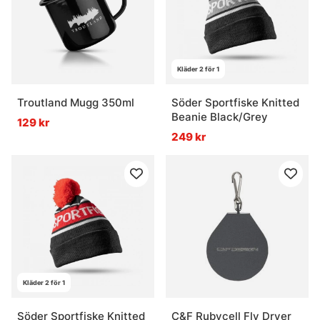
Kläder 2 för 1
Troutland Mugg 350ml
Söder Sportfiske Knitted
Beanie Black/Grey
129 kr
249 kr
Kläder 2 för 1
Söder Sportfiske Knitted
C&F Rubycell Fly Dryer