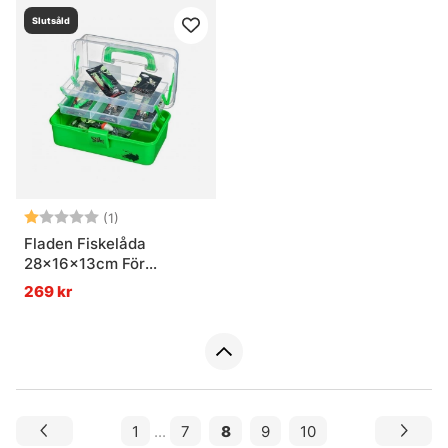
Slutsåld
Betyg:
1.0 utav 5 stjärnor
(1)
Fladen Fiskelåda
28x16x13cm För
Insjöfiske, Limegreen
269 kr
1
...
7
8
9
10