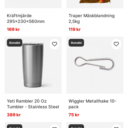
Kräftmjärde
Traper Mäskblandning
295x230x560mm
2,5kg
169 kr
119 kr
Slutsåld
Slutsåld
Yeti Rambler 20 Oz
Wiggler Metallhake 10-
Tumbler - Stainless Steel
pack
389 kr
75 kr