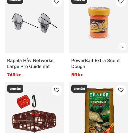
Rapala Håv Networks
PowerBait Extra Scent
Large Pro Guide net
Dough
749 kr
59 kr
Slutsåld
Slutsåld