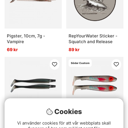
Pigster, 10cm, 7g -
RepYourWater Sticker -
Vampire
Squatch and Release
69 kr
89 kr
Söder Custom
Cookies
Pig Shad Jr, 20cm, 50g -
McRubber 21cm (2-pack)
Vi använder cookies för att vår webbplats skall
Baltic Herring
- Södermörten Flash