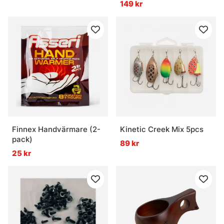
149 kr
Finnex Handvärmare (2-
Kinetic Creek Mix 5pcs
pack)
89 kr
25 kr