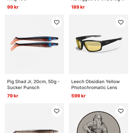
Söder Hot Pike
99 kr
189 kr
Pig Shad Jr, 20cm, 50g -
Leech Obsidian Yellow
Sucker Punsch
Photochromatic Lens
79 kr
599 kr