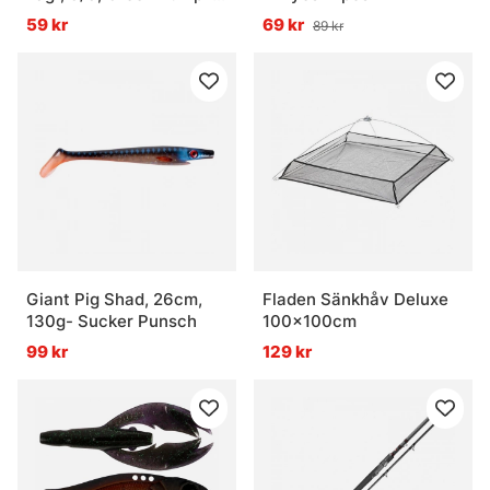
- 3pcs
59 kr
69 kr
89 kr
Giant Pig Shad, 26cm,
Fladen Sänkhåv Deluxe
130g- Sucker Punsch
100x100cm
99 kr
129 kr