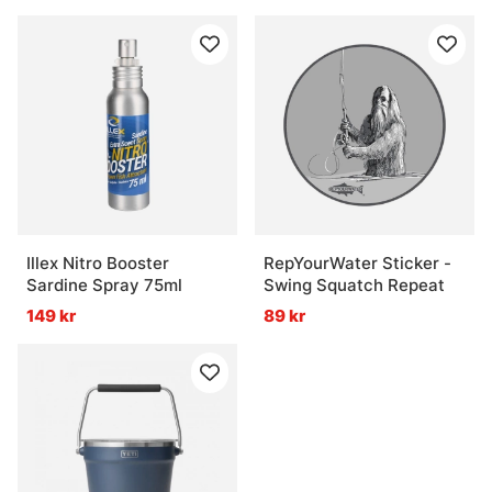
Illex Nitro Booster
RepYourWater Sticker -
Sardine Spray 75ml
Swing Squatch Repeat
149 kr
89 kr