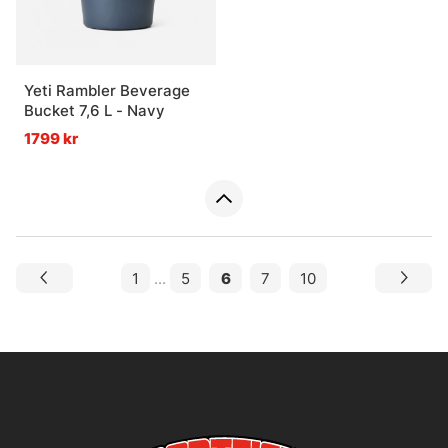
Yeti Rambler Beverage
Bucket 7,6 L - Navy
1799 kr
1
...
5
6
7
10