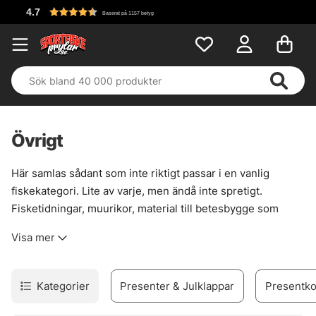
Fri frakt över 699 kr!
Övrigt
Här samlas sådant som inte riktigt passar i en vanlig
fiskekategori. Lite av varje, men ändå inte spretigt.
Fisketidningar, muurikor, material till betesbygge som
glitter, färg och plastisol, plus några av de metoder och
Visa mer
tillbehör som ofta behövs när fisket tar en annan väg än
vanligt spinn eller mete.
För den som vill fylla på med smått men viktigt, eller leta
Kategorier
Presenter & Julklappar
Presentko
sig fram till något mer udda, är den här sidan en bra
startpunkt. Bra grejer för kräftfiske, havsfiske och trolling