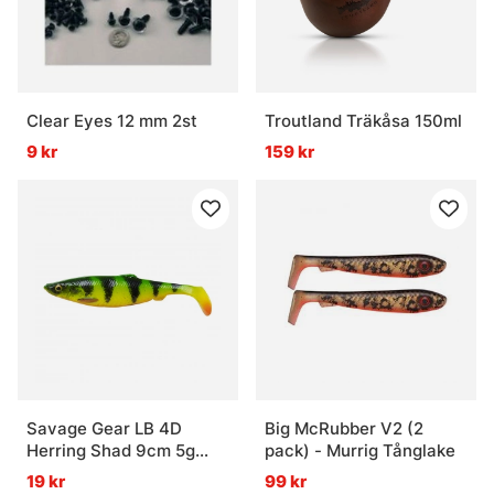
Clear Eyes 12 mm 2st
Troutland Träkåsa 150ml
9 kr
159 kr
Savage Gear LB 4D
Big McRubber V2 (2
Herring Shad 9cm 5g
pack) - Murrig Tånglake
Firetiger (Bulk)
19 kr
99 kr