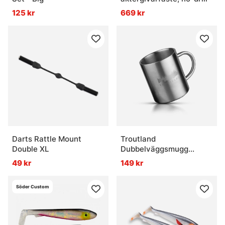
125 kr
669 kr
Darts Rattle Mount
Troutland
Double XL
Dubbelväggsmugg
350ml
49 kr
149 kr
Söder Custom