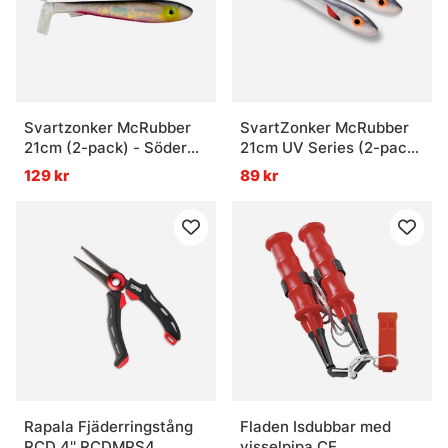
Svartzonker McRubber
SvartZonker McRubber
21cm (2-pack) - Söder
21cm UV Series (2-pack)
Custom Red Ghost Flash
- Herring
129 kr
89 kr
Rapala Fjäderringstång
Fladen Isdubbar med
RCD 4'' RCDMPS4
visselpipa CE