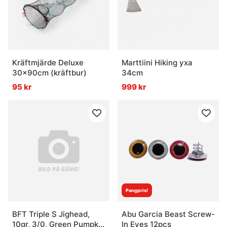
Kräftmjärde Deluxe
Marttiini Hiking yxa
30x90cm (kräftbur)
34cm
95 kr
999 kr
Pangpris!
BFT Triple S Jighead,
Abu Garcia Beast Screw-
10gr, 3/0, Green Pumpkin
In Eyes 12pcs