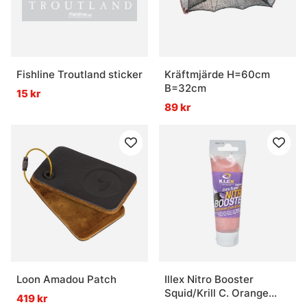
Fishline Troutland sticker
Kräftmjärde H=60cm
B=32cm
15 kr
89 kr
Loon Amadou Patch
Illex Nitro Booster
Squid/Krill C. Orange
419 kr
75ml