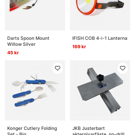
Darts Spoon Mount
IFISH COB 4-i-1 Lanterna
Willow Silver
169 kr
45 kr
Konger Cutlery Folding
JKB Justerbart
Set - Big
aktergivarfäste, no-drill