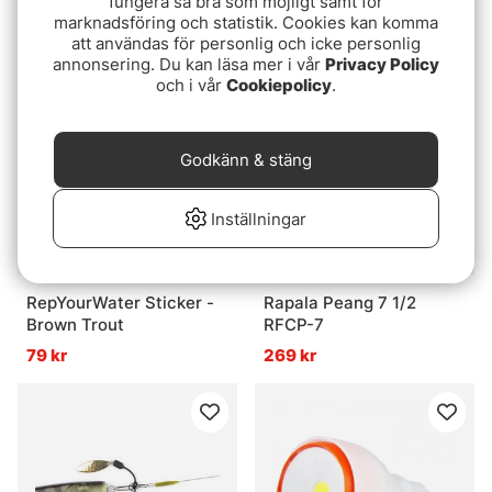
fungera så bra som möjligt samt för
marknadsföring och statistik. Cookies kan komma
79 kr
129 kr
att användas för personlig och icke personlig
annonsering. Du kan läsa mer i vår
Privacy Policy
och i vår
Cookiepolicy
.
Godkänn & stäng
Inställningar
RepYourWater Sticker -
Rapala Peang 7 1/2
Brown Trout
RFCP-7
79 kr
269 kr