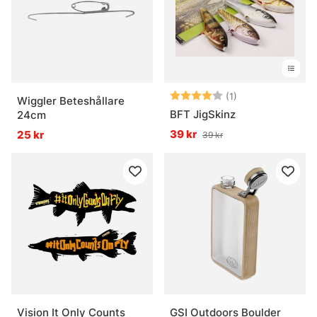
Vad är levande mask bra för?
Betyg:
4.0 utav 5 stjär
(1)
Wiggler Beteshållare
BFT JigSkinz
24cm
39 kr
25 kr
39 kr
Vision It Only Counts
GSI Outdoors Boulder