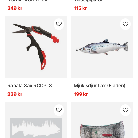
349 kr
115 kr
Rapala Sax RCDPLS
Mjukisdjur Lax (Fladen)
239 kr
199 kr