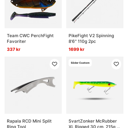
Team CWC PerchFight
PikeFight V2 Spinning
Favoriter
8'6'' 110g 2pc
337 kr
1699 kr
Söder Custom
Rapala RCD Mini Split
SvartZonker McRubber
Ring Tool
XL Rigged 30 cm, 215g -