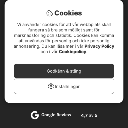
Cookies
Vi använder cookies för att vår webbplats skall
fungera så bra som möjligt samt för
marknadsföring och statistik. Cookies kan komma
att användas för personlig och icke personlig
annonsering. Du kan läsa mer i vår
Privacy Policy
och i vår
Cookiepolicy
.
4,8
av
5
Godkänn & stäng
4,8
av
5
Inställningar
4,7
av
5
4,7
av
5